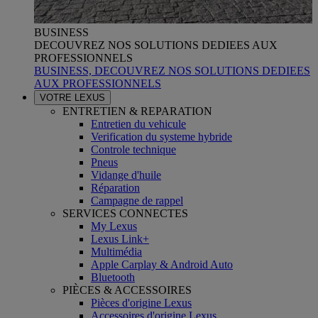
BUSINESS
DECOUVREZ NOS SOLUTIONS DEDIEES AUX
PROFESSIONNELS
BUSINESS, DECOUVREZ NOS SOLUTIONS DEDIEES
AUX PROFESSIONNELS
VOTRE LEXUS
ENTRETIEN & REPARATION
Entretien du vehicule
Verification du systeme hybride
Controle technique
Pneus
Vidange d'huile
Réparation
Campagne de rappel
SERVICES CONNECTES
My Lexus
Lexus Link+
Multimédia
Apple Carplay & Android Auto
Bluetooth
PIÈCES & ACCESSOIRES
Pièces d'origine Lexus
Accessoires d'origine Lexus