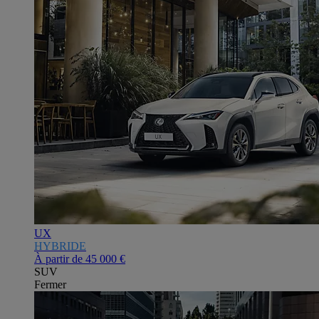
UX
HYBRIDE
À partir de
45 000 €
SUV
Fermer