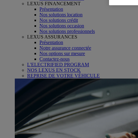
LEXUS FINANCEMENT
Présentation
Nos solutions location
Nos solutions crédit
Nos solutions occasion
Nos solutions professionnels
LEXUS ASSURANCES
Présentation
Notre assurance connectée
Nos options sur mesure
Contactez-nous
L'ELECTRIFIED PROGRAM
NOS LEXUS EN STOCK
REPRISE DE VOTRE VÉHICULE