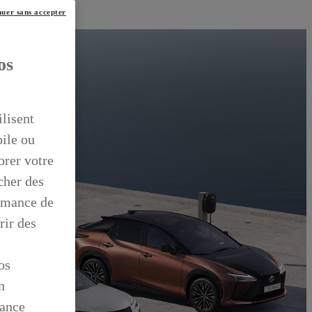
uer sans accepter
os
ilisent
bile ou
orer votre
icher des
ormance de
rir des
os
n
mance