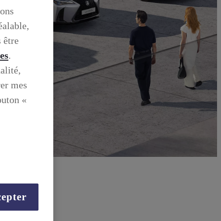
ions
éalable,
 être
ies
.
alité,
rer mes
outon «
epter