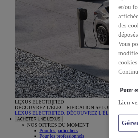
et/ou f
affiché
des cook
déposés
Vous po
modifie
cookies
Continu
Pour en
Lien ve
LEXUS ELECTRIFIED
DÉCOUVREZ L'ÉLECTRIFICATION SELON LEXUS
LEXUS ELECTRIFIED, DÉCOUVREZ L'ÉLECTRIFICA
ACHETER UNE LEXUS
Gére
NOS OFFRES DU MOMENT
Pour les particuliers
Pour les professionnels