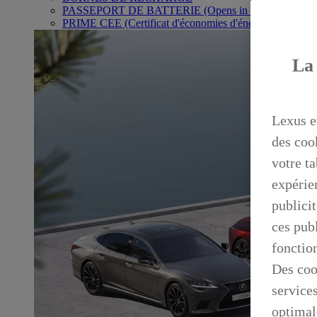
PASSEPORT DE BATTERIE
(Opens in new window)
PRIME CEE (Certificat d'économies d'énergie)
La 
Lexus e
des coo
votre ta
expérien
publicit
ces publ
fonctio
Des coo
service
optimal