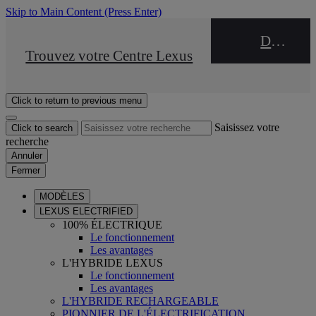
Skip to Main Content
(Press Enter)
DEALER NAME
STOP DRIVE Takata
Trouvez votre Centre Lexus
Click to return to previous menu
Saisissez votre
Click to search
recherche
Annuler
Fermer
MODÈLES
LEXUS ELECTRIFIED
100% ÉLECTRIQUE
Le fonctionnement
Les avantages
L'HYBRIDE LEXUS
Le fonctionnement
Les avantages
L'HYBRIDE RECHARGEABLE
PIONNIER DE L'ÉLECTRIFICATION