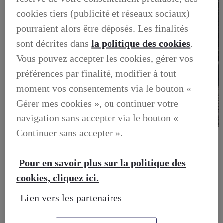
cookies tiers (publicité et réseaux sociaux)
pourraient alors être déposés. Les finalités
sont décrites dans
la politique des cookies
.
Vous pouvez accepter les cookies, gérer vos
préférences par finalité, modifier à tout
moment vos consentements via le bouton «
Gérer mes cookies », ou continuer votre
navigation sans accepter via le bouton «
Continuer sans accepter ».
BUSINESS
DECOUVREZ NOS SOLUTIONS DEDIEES AUX
PROFESSIONNELS
BUSINESS, DECOUVREZ NOS SOLUTIONS DEDIEES
Pour en savoir plus sur la politique des
AUX PROFESSIONNELS
cookies, cliquez ici.
VOTRE LEXUS
ENTRETIEN & REPARATION
Lien vers les partenaires
Entretien du vehicule
Verification du systeme hybride
Controle technique