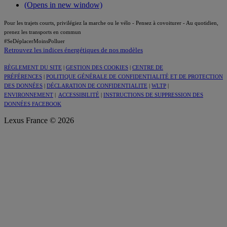
(Opens in new window)
Pour les trajets courts, privilégiez la marche ou le vélo - Pensez à covoiturer - Au quotidien,
prenez les transports en commun
#SeDéplacerMoinsPolluer
Retrouvez les indices énergétiques de nos modèles
RÈGLEMENT DU SITE
|
GESTION DES COOKIES
|
CENTRE DE
PRÉFÉRENCES
|
POLITIQUE GÉNÉRALE DE CONFIDENTIALITÉ ET DE PROTECTION
DES DONNÉES
|
DÉCLARATION DE CONFIDENTIALITE
|
WLTP
|
ENVIRONNEMENT
|
ACCESSIBILITÉ
|
INSTRUCTIONS DE SUPPRESSION DES
DONNÉES FACEBOOK
Lexus France © 2026