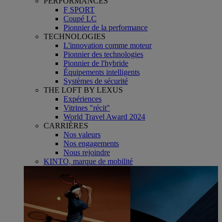
PERFORMANCES
F SPORT
Coupé LC
Pionnier de la performance
TECHNOLOGIES
L'innovation comme moteur
Pionnier des technologies
Pionnier de l'hybride
Équipements intelligents
Systèmes de sécurité
THE LOFT BY LEXUS
Expériences
Vitrines "récit"
World Travel Award 2024
CARRIÈRES
Nos valeurs
Nos engagements
Nous rejoindre
KINTO, marque de mobilité