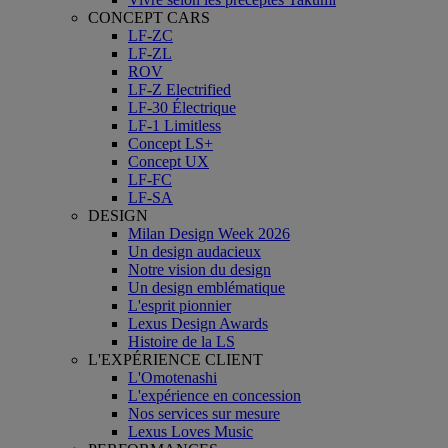
CONCEPT CARS
LF-ZC
LF-ZL
ROV
LF-Z Electrified
LF-30 Électrique
LF-1 Limitless
Concept LS+
Concept UX
LF-FC
LF-SA
DESIGN
Milan Design Week 2026
Un design audacieux
Notre vision du design
Un design emblématique
L'esprit pionnier
Lexus Design Awards
Histoire de la LS
L'EXPÉRIENCE CLIENT
L'Omotenashi
L'expérience en concession
Nos services sur mesure
Lexus Loves Music