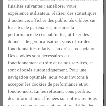
finalités suivantes : améliorer votre
expérience utilisateur, réaliser des statistiques
d’audience, afficher des publicités ciblées sur
LEXUS PRÉFÉRENCE
DECOUVREZ LES VOITURES D'OCCASION
les sites de partenaires, mesurer la
LABELLISEES LEXUS PREFERENCE
LEXUS PRÉFÉRENCE, DECOUVREZ LES VOITURES
performance de ces publicités, utiliser des
D'OCCASION LABELLISEES LEXUS PREFERENCE
données de géolocalisation, vous offrir des
BUSINESS
LES AVANTAGES LEXUS BUSINESS
fonctionnalités relatives aux réseaux sociaux.
ELECTRIFIED TESTDRIVE
ELECTRIFIED PROGRAM
Des cookies sont nécessaires au
NOS OFFRES DU MOMENT
fonctionnement du site et de nos services, et
NOS SOLUTIONS DE FINANCEMENT
L'HYBRIDE POUR LES PROFESSIONNELS
sont déposés automatiquement. Pour une
CONTACTEZ-NOUS
navigation optimale, nous vous invitons à
accepter les cookies de performance et/ou
fonctionnels. En les refusant, vous perdriez
des informations affichées sur notre site. Sous
réserve de votre consentement préalable, des