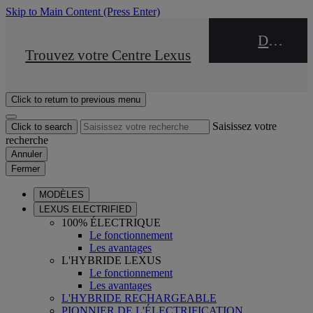
Skip to Main Content
(Press Enter)
DEALER NAME
STOP DRIVE Takata
Trouvez votre Centre Lexus
Click to return to previous menu
Saisissez votre
Click to search
recherche
Annuler
Fermer
MODÈLES
LEXUS ELECTRIFIED
100% ÉLECTRIQUE
Le fonctionnement
Les avantages
L'HYBRIDE LEXUS
Le fonctionnement
Les avantages
L'HYBRIDE RECHARGEABLE
PIONNIER DE L'ÉLECTRIFICATION