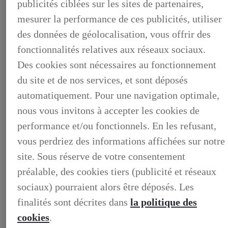
publicités ciblées sur les sites de partenaires,
mesurer la performance de ces publicités, utiliser
des données de géolocalisation, vous offrir des
LEXUS PRÉFÉRENCE
fonctionnalités relatives aux réseaux sociaux.
DECOUVREZ LES VOITURES D'OCCASION
LABELLISEES LEXUS PREFERENCE
Des cookies sont nécessaires au fonctionnement
LEXUS PRÉFÉRENCE, DECOUVREZ LES VOITURES
D'OCCASION LABELLISEES LEXUS PREFERENCE
du site et de nos services, et sont déposés
BUSINESS
automatiquement. Pour une navigation optimale,
LES AVANTAGES LEXUS BUSINESS
ELECTRIFIED TESTDRIVE
nous vous invitons à accepter les cookies de
ELECTRIFIED PROGRAM
performance et/ou fonctionnels. En les refusant,
NOS OFFRES DU MOMENT
NOS SOLUTIONS DE FINANCEMENT
vous perdriez des informations affichées sur notre
L'HYBRIDE POUR LES PROFESSIONNELS
CONTACTEZ-NOUS
site. Sous réserve de votre consentement
préalable, des cookies tiers (publicité et réseaux
sociaux) pourraient alors être déposés. Les
finalités sont décrites dans
la politique des
cookies
.