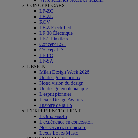
CONCEPT CARS
LF-ZC
LF-ZL
ROV
LF-Z Electrified
LF-30 Électrique
LF-1 Limitless
Concept LS+
Concept UX
LF-FC
LF-SA
DESIGN
Milan Design Week 2026
Un design audacieux
Notre vision du design
Un design emblématique
L'esprit pionnier
Lexus Design Awards
Histoire de la LS
L'EXPÉRIENCE CLIENT
L'Omotenashi
L'expérience en concession
Nos services sur mesure
Lexus Loves Music