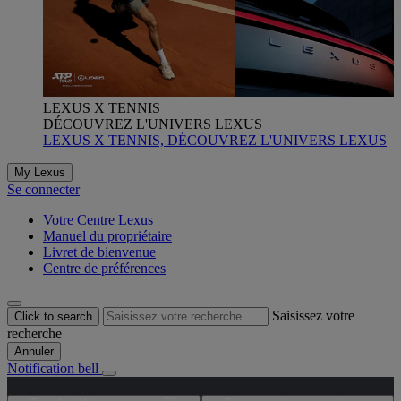
LEXUS X TENNIS
DÉCOUVREZ L'UNIVERS LEXUS
LEXUS X TENNIS, DÉCOUVREZ L'UNIVERS LEXUS
My Lexus
Se connecter
Votre Centre Lexus
Manuel du propriétaire
Livret de bienvenue
Centre de préférences
Saisissez votre
Click to search
recherche
Annuler
Notification bell