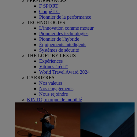
PERFORMANCES
F SPORT
Coupé LC
Pionnier de la performance
TECHNOLOGIES
L'innovation comme moteur
Pionnier des technologies
Pionnier de l'hybride
Équipements intelligents
Systèmes de sécurité
THE LOFT BY LEXUS
Expériences
Vitrines "récit"
World Travel Award 2024
CARRIÈRES
Nos valeurs
Nos engagements
Nous rejoindre
KINTO, marque de mobilité