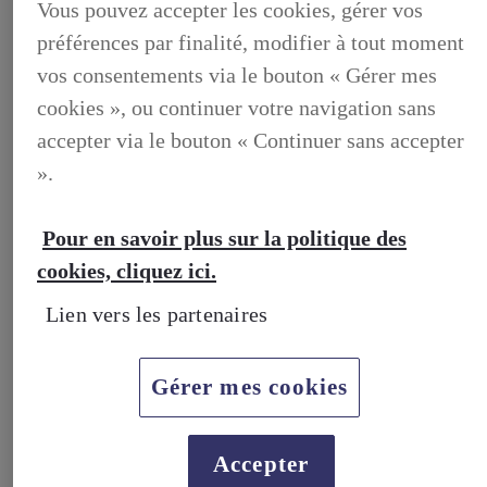
Vous pouvez accepter les cookies, gérer vos
préférences par finalité, modifier à tout moment
vos consentements via le bouton « Gérer mes
cookies », ou continuer votre navigation sans
accepter via le bouton « Continuer sans accepter
».
Pour en savoir plus sur la politique des
cookies, cliquez ici.
BUSINESS
DECOUVREZ NOS SOLUTIONS DEDIEES AUX
Lien vers les partenaires
PROFESSIONNELS
BUSINESS, DECOUVREZ NOS SOLUTIONS DEDIEES
AUX PROFESSIONNELS
Gérer mes cookies
VOTRE LEXUS
ENTRETIEN & REPARATION
Entretien du vehicule
Verification du systeme hybride
Accepter
Controle technique