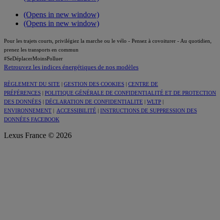
(Opens in new window)
(Opens in new window)
Pour les trajets courts, privilégiez la marche ou le vélo - Pensez à covoiturer - Au quotidien,
prenez les transports en commun
#SeDéplacerMoinsPolluer
Retrouvez les indices énergétiques de nos modèles
RÈGLEMENT DU SITE
|
GESTION DES COOKIES
|
CENTRE DE
PRÉFÉRENCES
|
POLITIQUE GÉNÉRALE DE CONFIDENTIALITÉ ET DE PROTECTION
DES DONNÉES
|
DÉCLARATION DE CONFIDENTIALITE
|
WLTP
|
ENVIRONNEMENT
|
ACCESSIBILITÉ
|
INSTRUCTIONS DE SUPPRESSION DES
DONNÉES FACEBOOK
Lexus France © 2026