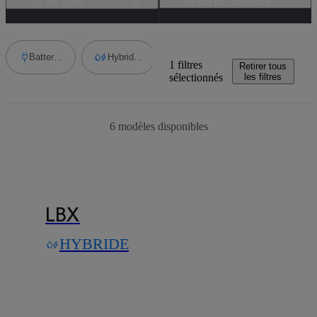
Tous les filtres
Trier par prix croissant
Battery Electric Vehicle
Hybrid Electric Vehicle
HYBRIDE RECHARGEABLE
LBX
,
LM
, +5
Add filter
1 filtres
Retirer tous
sélectionnés
les filtres
6
modèles disponibles
LBX
HYBRIDE