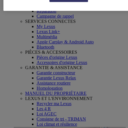
Pneus
Vidange d'huile
Réparation
Campagne de rappel
SERVICES CONNECTES
My Lexus
Lexus Link+
Multimédia
Apple Carplay & Android Auto
Bluetooth
PIÈCES & ACCESSOIRES
Pièces d'origine Lexus
Accessoires d'origine Lexus
GARANTIE & ASSISTANCE
Garantie constructeur
Garantie Lexus Relax
Assistance routiere
Homologation
MANUEL DU PROPRIÉTAIRE
LEXUS ET L'ENVIRONNEMENT
Recycler ma Lexus
Les 4 R
Loi AGEC
Consigne de tri - TRIMAN
Loi climat et résilience