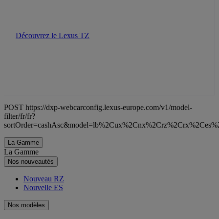
Découvrez le Lexus TZ
POST https://dxp-webcarconfig.lexus-europe.com/v1/model-
filter/fr/fr?
sortOrder=cashAsc&model=lb%2Cux%2Cnx%2Crz%2Crx%2Ces%
La Gamme
La Gamme
Nos nouveautés
Nouveau RZ
Nouvelle ES
Nos modèles