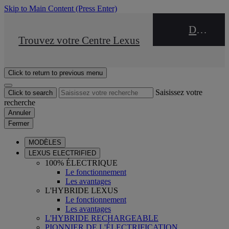
Skip to Main Content
(Press Enter)
DEALER NAME
STOP DRIVE Takata
Trouvez votre Centre Lexus
Click to return to previous menu
Saisissez votre
Click to search
recherche
Annuler
Fermer
MODÈLES
LEXUS ELECTRIFIED
100% ÉLECTRIQUE
Le fonctionnement
Les avantages
L'HYBRIDE LEXUS
Le fonctionnement
Les avantages
L'HYBRIDE RECHARGEABLE
PIONNIER DE L'ÉLECTRIFICATION