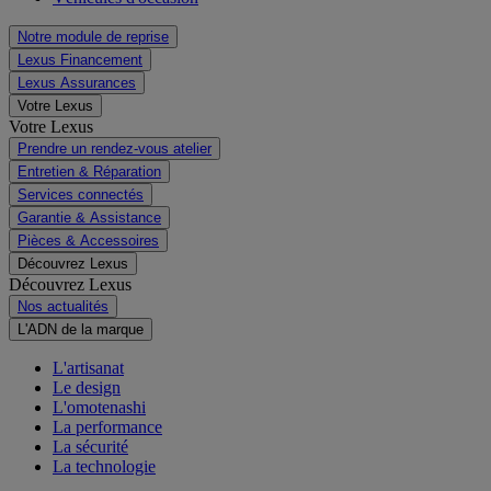
Notre module de reprise
Lexus Financement
Lexus Assurances
Votre Lexus
Votre Lexus
Prendre un rendez-vous atelier
Entretien & Réparation
Services connectés
Garantie & Assistance
Pièces & Accessoires
Découvrez Lexus
Découvrez Lexus
Nos actualités
L'ADN de la marque
L'artisanat
Le design
L'omotenashi
La performance
La sécurité
La technologie