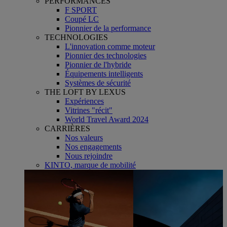
PERFORMANCES
F SPORT
Coupé LC
Pionnier de la performance
TECHNOLOGIES
L'innovation comme moteur
Pionnier des technologies
Pionnier de l'hybride
Équipements intelligents
Systèmes de sécurité
THE LOFT BY LEXUS
Expériences
Vitrines "récit"
World Travel Award 2024
CARRIÈRES
Nos valeurs
Nos engagements
Nous rejoindre
KINTO, marque de mobilité