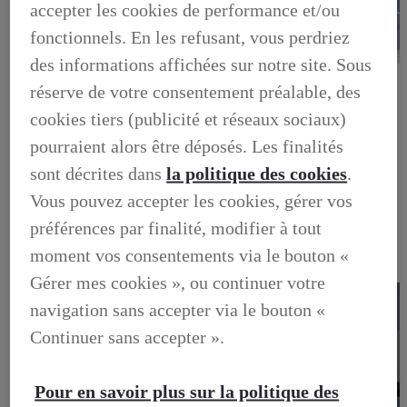
accepter les cookies de performance et/ou
fonctionnels. En les refusant, vous perdriez
des informations affichées sur notre site. Sous
LEXUS PRÉFÉRENCE
réserve de votre consentement préalable, des
DECOUVREZ LES VOITURES D'OCCASION
LABELLISEES LEXUS PREFERENCE
cookies tiers (publicité et réseaux sociaux)
LEXUS PRÉFÉRENCE, DECOUVREZ LES VOITURES
D'OCCASION LABELLISEES LEXUS PREFERENCE
pourraient alors être déposés. Les finalités
BUSINESS
sont décrites dans
la politique des cookies
.
LES AVANTAGES LEXUS BUSINESS
ELECTRIFIED TESTDRIVE
Vous pouvez accepter les cookies, gérer vos
ELECTRIFIED PROGRAM
NOS OFFRES DU MOMENT
préférences par finalité, modifier à tout
NOS SOLUTIONS DE FINANCEMENT
moment vos consentements via le bouton «
L'HYBRIDE POUR LES PROFESSIONNELS
CONTACTEZ-NOUS
Gérer mes cookies », ou continuer votre
navigation sans accepter via le bouton «
Continuer sans accepter ».
Pour en savoir plus sur la politique des