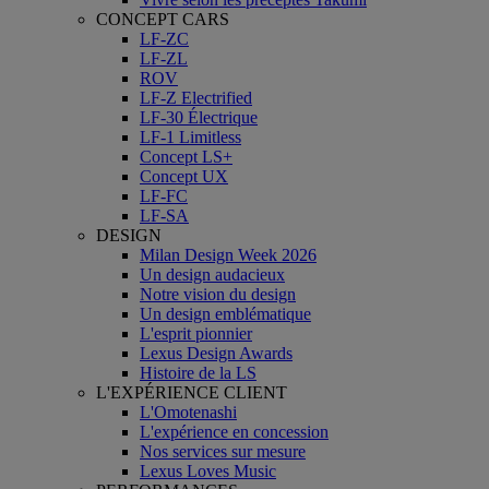
CONCEPT CARS
LF-ZC
LF-ZL
ROV
LF-Z Electrified
LF-30 Électrique
LF-1 Limitless
Concept LS+
Concept UX
LF-FC
LF-SA
DESIGN
Milan Design Week 2026
Un design audacieux
Notre vision du design
Un design emblématique
L'esprit pionnier
Lexus Design Awards
Histoire de la LS
L'EXPÉRIENCE CLIENT
L'Omotenashi
L'expérience en concession
Nos services sur mesure
Lexus Loves Music