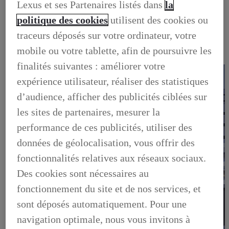
Lexus et ses Partenaires listés dans
la
OCCASIONS
NOTRE STOCK D'OCCASIONS
politique des cookies
utilisent des cookies ou
VENDEZ VOTRE VEHICULE
FINANCEZ VOTRE OCCASION
traceurs déposés sur votre ordinateur, votre
GARANTIE LEXUS PREFERENCE
mobile ou votre tablette, afin de poursuivre les
LIVRET DE BIENVENUE
FOIRE AUX QUESTIONS
finalités suivantes : améliorer votre
expérience utilisateur, réaliser des statistiques
d’audience, afficher des publicités ciblées sur
les sites de partenaires, mesurer la
performance de ces publicités, utiliser des
données de géolocalisation, vous offrir des
fonctionnalités relatives aux réseaux sociaux.
Des cookies sont nécessaires au
fonctionnement du site et de nos services, et
sont déposés automatiquement. Pour une
navigation optimale, nous vous invitons à