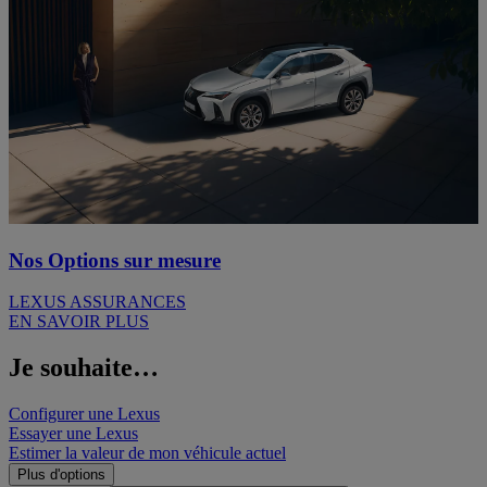
Nos Options sur mesure
LEXUS ASSURANCES
EN SAVOIR PLUS
Je souhaite…
Configurer une Lexus
Essayer une Lexus
Estimer la valeur de mon véhicule actuel
Plus d'options