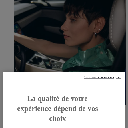
Continuer sans accepter
La qualité de votre
expérience dépend de vos
OFFRES DU MOMENT
DÉCOUVREZ TOUTES NOS OFFRES
choix
OFFRES DU MOMENT, DÉCOUVREZ TOUTES NOS
OFFRES