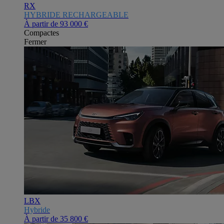
RX
HYBRIDE RECHARGEABLE
À partir de
93 000 €
Compactes
Fermer
LBX
Hybride
À partir de
35 800 €