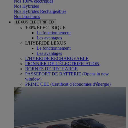
Nos 100% électriques
Nos Hybrides
Nos Hybrides Rechargeables
Nos brochures
LEXUS ELECTRIFIED
100% ÉLECTRIQUE
Le fonctionnement
Les avantages
L'HYBRIDE LEXUS
Le fonctionnement
Les avantages
L'HYBRIDE RECHARGEABLE
PIONNIER DE L'ÉLECTRIFICATION
BORNES DE RECHARGE
PASSEPORT DE BATTERIE
(Opens in new
window)
PRIME CEE (Certificat d'économies d'énergie)