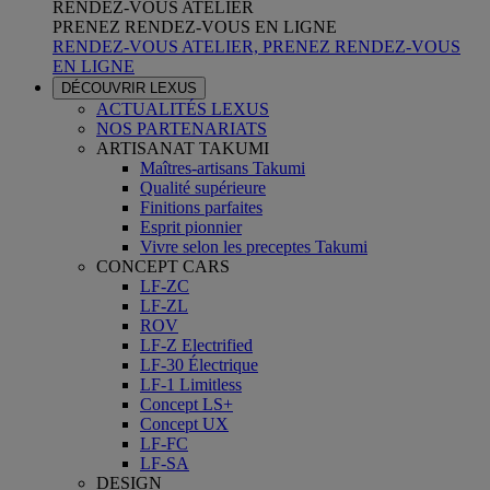
RENDEZ-VOUS ATELIER
PRENEZ RENDEZ-VOUS EN LIGNE
RENDEZ-VOUS ATELIER, PRENEZ RENDEZ-VOUS
EN LIGNE
DÉCOUVRIR LEXUS
ACTUALITÉS LEXUS
NOS PARTENARIATS
ARTISANAT TAKUMI
Maîtres-artisans Takumi
Qualité supérieure
Finitions parfaites
Esprit pionnier
Vivre selon les preceptes Takumi
CONCEPT CARS
LF-ZC
LF-ZL
ROV
LF-Z Electrified
LF-30 Électrique
LF-1 Limitless
Concept LS+
Concept UX
LF-FC
LF-SA
DESIGN