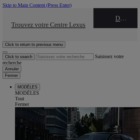
Skip to Main Content
(Press Enter)
DEALER NAME
STOP DRIVE Takata
Trouvez votre Centre Lexus
Click to return to previous menu
Saisissez votre
Click to search
recherche
Annuler
Fermer
MODÈLES
MODÈLES
Tout
Fermer