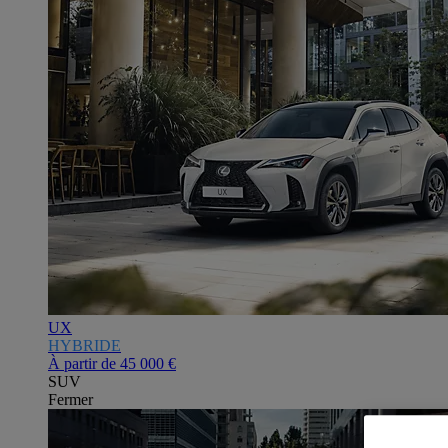
UX
HYBRIDE
À partir de
45 000 €
SUV
Fermer