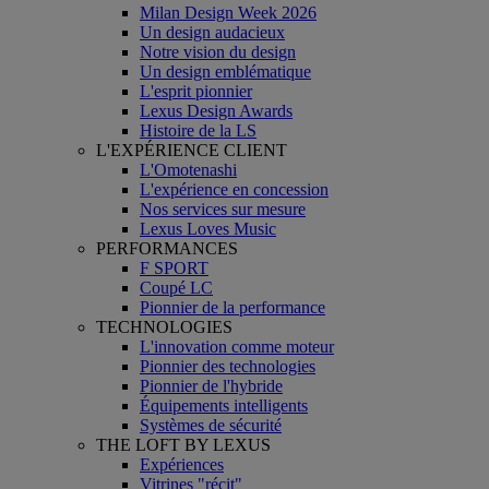
Milan Design Week 2026
Un design audacieux
Notre vision du design
Un design emblématique
L'esprit pionnier
Lexus Design Awards
Histoire de la LS
L'EXPÉRIENCE CLIENT
L'Omotenashi
L'expérience en concession
Nos services sur mesure
Lexus Loves Music
PERFORMANCES
F SPORT
Coupé LC
Pionnier de la performance
TECHNOLOGIES
L'innovation comme moteur
Pionnier des technologies
Pionnier de l'hybride
Équipements intelligents
Systèmes de sécurité
THE LOFT BY LEXUS
Expériences
Vitrines "récit"