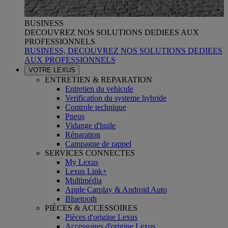
BUSINESS
DECOUVREZ NOS SOLUTIONS DEDIEES AUX
PROFESSIONNELS
BUSINESS, DECOUVREZ NOS SOLUTIONS DEDIEES
AUX PROFESSIONNELS
VOTRE LEXUS
ENTRETIEN & REPARATION
Entretien du vehicule
Verification du systeme hybride
Controle technique
Pneus
Vidange d'huile
Réparation
Campagne de rappel
SERVICES CONNECTES
My Lexus
Lexus Link+
Multimédia
Apple Carplay & Android Auto
Bluetooth
PIÈCES & ACCESSOIRES
Pièces d'origine Lexus
Accessoires d'origine Lexus