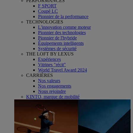
PERFORMANCES
F SPORT
Coupé LC
Pionnier de la performance
TECHNOLOGIES
L'innovation comme moteur
Pionnier des technologies
Pionnier de l'hybride
Équipements intelligents
Systèmes de sécurité
THE LOFT BY LEXUS
Expériences
Vitrines "récit"
World Travel Award 2024
CARRIÈRES
Nos valeurs
Nos engagements
Nous rejoindre
KINTO, marque de mobilité