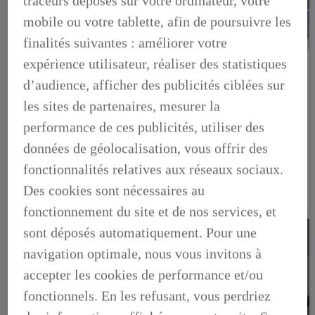
traceurs déposés sur votre ordinateur, votre
mobile ou votre tablette, afin de poursuivre les
finalités suivantes : améliorer votre
LEXUS PRÉFÉRENCE
expérience utilisateur, réaliser des statistiques
DECOUVREZ LES VOITURES D'OCCASION
LABELLISEES LEXUS PREFERENCE
d’audience, afficher des publicités ciblées sur
LEXUS PRÉFÉRENCE, DECOUVREZ LES VOITURES
les sites de partenaires, mesurer la
D'OCCASION LABELLISEES LEXUS PREFERENCE
BUSINESS
performance de ces publicités, utiliser des
LES AVANTAGES LEXUS BUSINESS
données de géolocalisation, vous offrir des
ELECTRIFIED TESTDRIVE
ELECTRIFIED PROGRAM
fonctionnalités relatives aux réseaux sociaux.
NOS OFFRES DU MOMENT
NOS SOLUTIONS DE FINANCEMENT
Des cookies sont nécessaires au
L'HYBRIDE POUR LES PROFESSIONNELS
fonctionnement du site et de nos services, et
CONTACTEZ-NOUS
sont déposés automatiquement. Pour une
navigation optimale, nous vous invitons à
accepter les cookies de performance et/ou
fonctionnels. En les refusant, vous perdriez