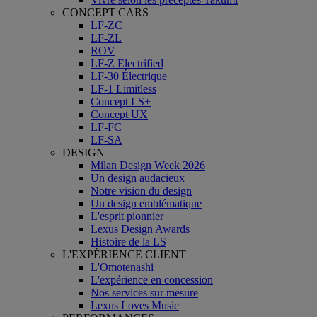
CONCEPT CARS
LF-ZC
LF-ZL
ROV
LF-Z Electrified
LF-30 Électrique
LF-1 Limitless
Concept LS+
Concept UX
LF-FC
LF-SA
DESIGN
Milan Design Week 2026
Un design audacieux
Notre vision du design
Un design emblématique
L'esprit pionnier
Lexus Design Awards
Histoire de la LS
L'EXPÉRIENCE CLIENT
L'Omotenashi
L'expérience en concession
Nos services sur mesure
Lexus Loves Music