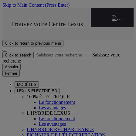
Skip to Main Content
(Press Enter)
DEALER NAME
STOP DRIVE Takata
Trouvez votre Centre Lexus
Click to return to previous menu
Saisissez votre
Click to search
recherche
Annuler
Fermer
MODÈLES
LEXUS ELECTRIFIED
100% ÉLECTRIQUE
Le fonctionnement
Les avantages
L'HYBRIDE LEXUS
Le fonctionnement
Les avantages
L'HYBRIDE RECHARGEABLE
PIONNIER DE L'ÉLECTRIFICATION