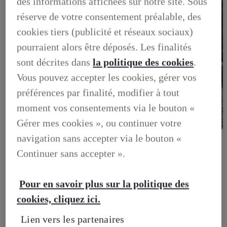
des informations affichées sur notre site. Sous
réserve de votre consentement préalable, des
cookies tiers (publicité et réseaux sociaux)
pourraient alors être déposés. Les finalités
sont décrites dans
la politique des cookies
.
Vous pouvez accepter les cookies, gérer vos
préférences par finalité, modifier à tout
moment vos consentements via le bouton «
Gérer mes cookies », ou continuer votre
BUSINESS
navigation sans accepter via le bouton «
DECOUVREZ NOS SOLUTIONS DEDIEES AUX
Continuer sans accepter ».
PROFESSIONNELS
BUSINESS, DECOUVREZ NOS SOLUTIONS DEDIEES
AUX PROFESSIONNELS
VOTRE LEXUS
Pour en savoir plus sur la politique des
ENTRETIEN & REPARATION
cookies, cliquez ici.
Entretien du vehicule
Verification du systeme hybride
Lien vers les partenaires
Controle technique