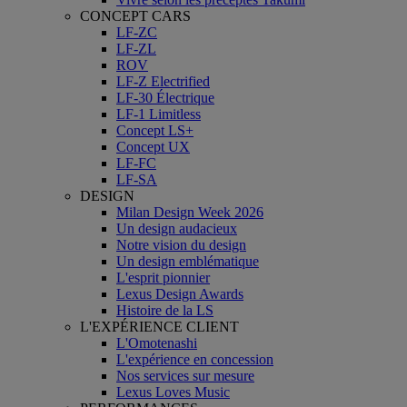
CONCEPT CARS
LF-ZC
LF-ZL
ROV
LF-Z Electrified
LF-30 Électrique
LF-1 Limitless
Concept LS+
Concept UX
LF-FC
LF-SA
DESIGN
Milan Design Week 2026
Un design audacieux
Notre vision du design
Un design emblématique
L'esprit pionnier
Lexus Design Awards
Histoire de la LS
L'EXPÉRIENCE CLIENT
L'Omotenashi
L'expérience en concession
Nos services sur mesure
Lexus Loves Music