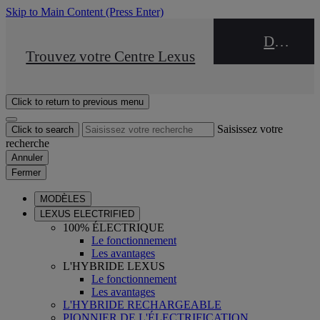
Skip to Main Content
(Press Enter)
DEALER NAME
STOP DRIVE Takata
Trouvez votre Centre Lexus
Click to return to previous menu
Saisissez votre
Click to search
recherche
Annuler
Fermer
MODÈLES
LEXUS ELECTRIFIED
100% ÉLECTRIQUE
Le fonctionnement
Les avantages
L'HYBRIDE LEXUS
Le fonctionnement
Les avantages
L'HYBRIDE RECHARGEABLE
PIONNIER DE L'ÉLECTRIFICATION