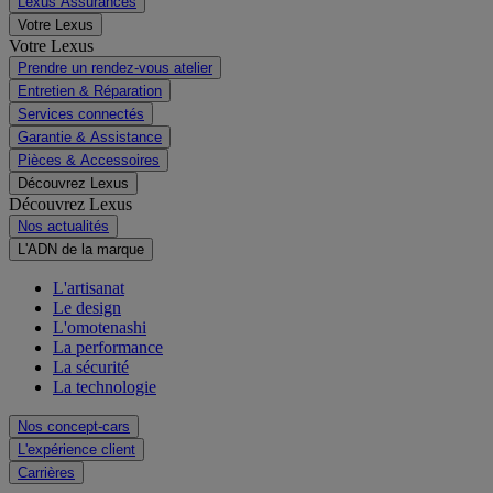
Lexus Assurances
Votre Lexus
Votre Lexus
Prendre un rendez-vous atelier
Entretien & Réparation
Services connectés
Garantie & Assistance
Pièces & Accessoires
Découvrez Lexus
Découvrez Lexus
Nos actualités
L'ADN de la marque
L'artisanat
Le design
L'omotenashi
La performance
La sécurité
La technologie
Nos concept-cars
L'expérience client
Carrières