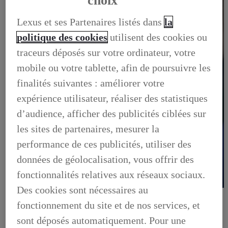
choix
Lexus et ses Partenaires listés dans
la
politique des cookies
utilisent des cookies ou
traceurs déposés sur votre ordinateur, votre
mobile ou votre tablette, afin de poursuivre les
finalités suivantes : améliorer votre
expérience utilisateur, réaliser des statistiques
d’audience, afficher des publicités ciblées sur
les sites de partenaires, mesurer la
performance de ces publicités, utiliser des
données de géolocalisation, vous offrir des
fonctionnalités relatives aux réseaux sociaux.
Des cookies sont nécessaires au
OFFRES DU MOMENT
DÉCOUVREZ TOUTES NOS OFFRES
fonctionnement du site et de nos services, et
OFFRES DU MOMENT, DÉCOUVREZ TOUTES NOS
sont déposés automatiquement. Pour une
OFFRES