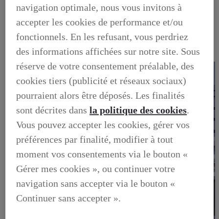
OCCASIONS
navigation optimale, nous vous invitons à
NOTRE STOCK D'OCCASIONS
accepter les cookies de performance et/ou
VENDEZ VOTRE VEHICULE
FINANCEZ VOTRE OCCASION
fonctionnels. En les refusant, vous perdriez
GARANTIE LEXUS PREFERENCE
LIVRET DE BIENVENUE
des informations affichées sur notre site. Sous
FOIRE AUX QUESTIONS
réserve de votre consentement préalable, des
cookies tiers (publicité et réseaux sociaux)
pourraient alors être déposés. Les finalités
sont décrites dans
la politique des cookies
.
Vous pouvez accepter les cookies, gérer vos
préférences par finalité, modifier à tout
moment vos consentements via le bouton «
Gérer mes cookies », ou continuer votre
navigation sans accepter via le bouton «
Continuer sans accepter ».