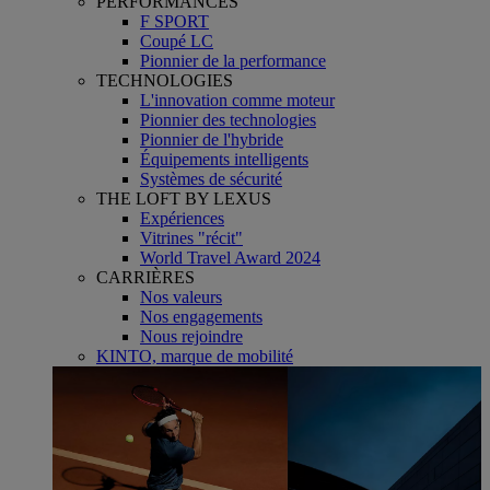
PERFORMANCES
F SPORT
Coupé LC
Pionnier de la performance
TECHNOLOGIES
L'innovation comme moteur
Pionnier des technologies
Pionnier de l'hybride
Équipements intelligents
Systèmes de sécurité
THE LOFT BY LEXUS
Expériences
Vitrines "récit"
World Travel Award 2024
CARRIÈRES
Nos valeurs
Nos engagements
Nous rejoindre
KINTO, marque de mobilité