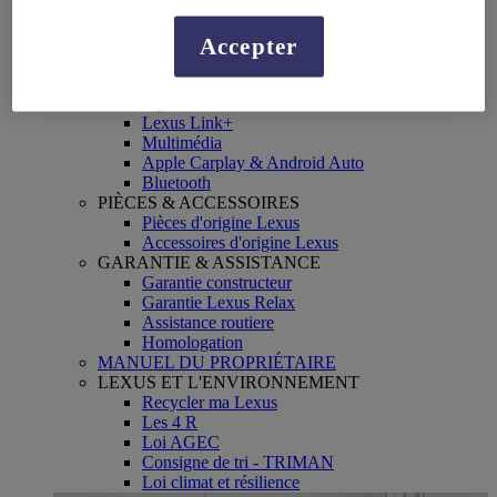
Pneus
Vidange d'huile
Réparation
Accepter
Campagne de rappel
SERVICES CONNECTES
My Lexus
Lexus Link+
Multimédia
Apple Carplay & Android Auto
Bluetooth
PIÈCES & ACCESSOIRES
Pièces d'origine Lexus
Accessoires d'origine Lexus
GARANTIE & ASSISTANCE
Garantie constructeur
Garantie Lexus Relax
Assistance routiere
Homologation
MANUEL DU PROPRIÉTAIRE
LEXUS ET L'ENVIRONNEMENT
Recycler ma Lexus
Les 4 R
Loi AGEC
Consigne de tri - TRIMAN
Loi climat et résilience