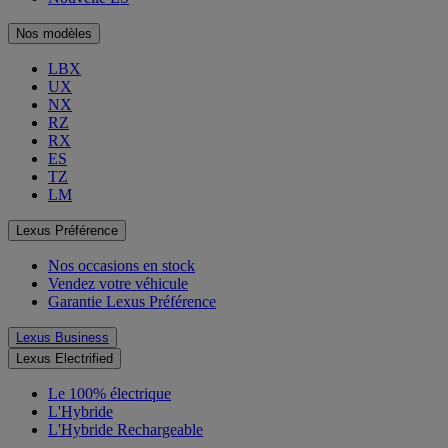
Nos modèles
LBX
UX
NX
RZ
RX
ES
TZ
LM
Lexus Préférence
Nos occasions en stock
Vendez votre véhicule
Garantie Lexus Préférence
Lexus Business
Lexus Electrified
Le 100% électrique
L'Hybride
L'Hybride Rechargeable