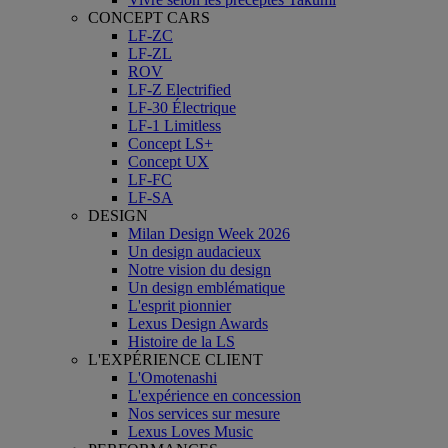
CONCEPT CARS
LF-ZC
LF-ZL
ROV
LF-Z Electrified
LF-30 Électrique
LF-1 Limitless
Concept LS+
Concept UX
LF-FC
LF-SA
DESIGN
Milan Design Week 2026
Un design audacieux
Notre vision du design
Un design emblématique
L'esprit pionnier
Lexus Design Awards
Histoire de la LS
L'EXPÉRIENCE CLIENT
L'Omotenashi
L'expérience en concession
Nos services sur mesure
Lexus Loves Music