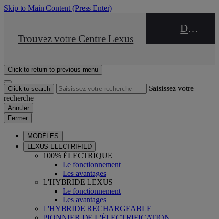
Skip to Main Content
(Press Enter)
DEALER NAME
STOP DRIVE Takata
Trouvez votre Centre Lexus
Click to return to previous menu
Saisissez votre
Click to search
recherche
Annuler
Fermer
MODÈLES
LEXUS ELECTRIFIED
100% ÉLECTRIQUE
Le fonctionnement
Les avantages
L'HYBRIDE LEXUS
Le fonctionnement
Les avantages
L'HYBRIDE RECHARGEABLE
PIONNIER DE L'ÉLECTRIFICATION