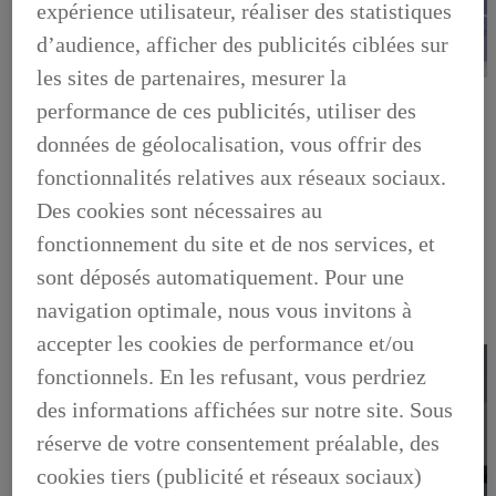
expérience utilisateur, réaliser des statistiques
d’audience, afficher des publicités ciblées sur
les sites de partenaires, mesurer la
LEXUS PRÉFÉRENCE
performance de ces publicités, utiliser des
DECOUVREZ LES VOITURES D'OCCASION
LABELLISEES LEXUS PREFERENCE
données de géolocalisation, vous offrir des
LEXUS PRÉFÉRENCE, DECOUVREZ LES VOITURES
D'OCCASION LABELLISEES LEXUS PREFERENCE
fonctionnalités relatives aux réseaux sociaux.
BUSINESS
Des cookies sont nécessaires au
LES AVANTAGES LEXUS BUSINESS
ELECTRIFIED TESTDRIVE
fonctionnement du site et de nos services, et
ELECTRIFIED PROGRAM
NOS OFFRES DU MOMENT
sont déposés automatiquement. Pour une
NOS SOLUTIONS DE FINANCEMENT
navigation optimale, nous vous invitons à
L'HYBRIDE POUR LES PROFESSIONNELS
CONTACTEZ-NOUS
accepter les cookies de performance et/ou
fonctionnels. En les refusant, vous perdriez
des informations affichées sur notre site. Sous
réserve de votre consentement préalable, des
cookies tiers (publicité et réseaux sociaux)