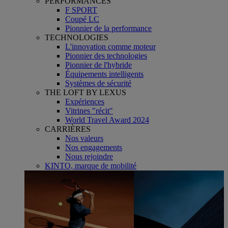
PERFORMANCES
F SPORT
Coupé LC
Pionnier de la performance
TECHNOLOGIES
L'innovation comme moteur
Pionnier des technologies
Pionnier de l'hybride
Équipements intelligents
Systèmes de sécurité
THE LOFT BY LEXUS
Expériences
Vitrines "récit"
World Travel Award 2024
CARRIÈRES
Nos valeurs
Nos engagements
Nous rejoindre
KINTO, marque de mobilité