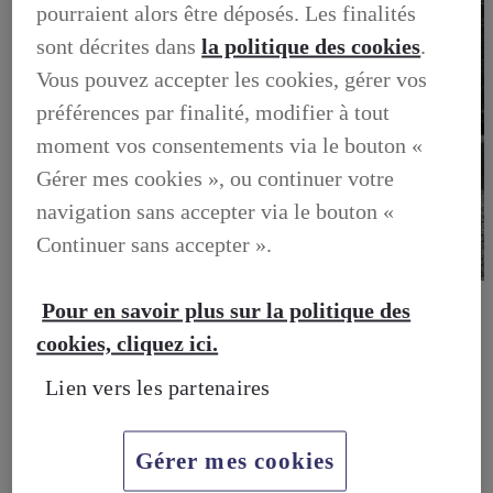
pourraient alors être déposés. Les finalités
sont décrites dans
la politique des cookies
.
Vous pouvez accepter les cookies, gérer vos
préférences par finalité, modifier à tout
moment vos consentements via le bouton «
Gérer mes cookies », ou continuer votre
navigation sans accepter via le bouton «
Continuer sans accepter ».
BUSINESS
Pour en savoir plus sur la politique des
DECOUVREZ NOS SOLUTIONS DEDIEES AUX
PROFESSIONNELS
cookies, cliquez ici.
BUSINESS, DECOUVREZ NOS SOLUTIONS DEDIEES
AUX PROFESSIONNELS
Lien vers les partenaires
VOTRE LEXUS
ENTRETIEN & REPARATION
Entretien du vehicule
Verification du systeme hybride
Gérer mes cookies
Controle technique