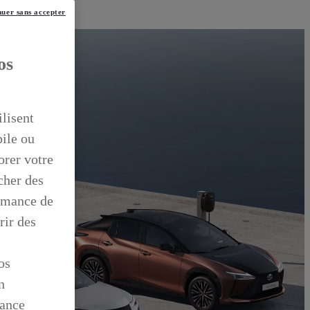
uer sans accepter
os
ilisent
bile ou
orer votre
icher des
ormance de
rir des
os
n
mance