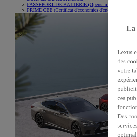
PASSEPORT DE BATTERIE
(Opens in new window)
PRIME CEE (Certificat d'économies d'énergie)
La 
Lexus e
des coo
votre ta
expérien
publicit
ces publ
fonctio
Des coo
service
optimal