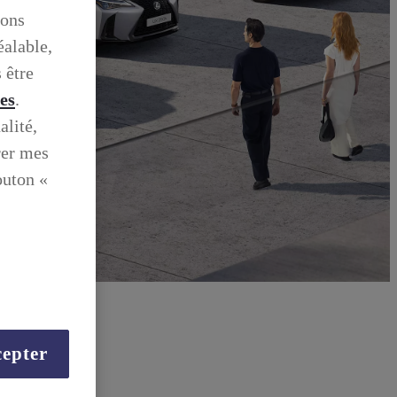
ions
éalable,
 être
ies
.
alité,
rer mes
outon «
epter