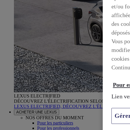
et/ou f
affiché
des cook
déposés
Vous po
modifie
cookies
Continu
Pour en
Lien ve
LEXUS ELECTRIFIED
DÉCOUVREZ L'ÉLECTRIFICATION SELON LEXUS
LEXUS ELECTRIFIED, DÉCOUVREZ L'ÉLECTRIFICA
ACHETER UNE LEXUS
Gére
NOS OFFRES DU MOMENT
Pour les particuliers
Pour les professionnels