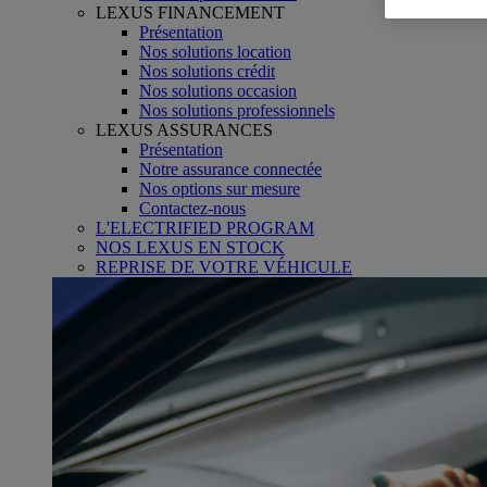
LEXUS FINANCEMENT
Présentation
Nos solutions location
Nos solutions crédit
Nos solutions occasion
Nos solutions professionnels
LEXUS ASSURANCES
Présentation
Notre assurance connectée
Nos options sur mesure
Contactez-nous
L'ELECTRIFIED PROGRAM
NOS LEXUS EN STOCK
REPRISE DE VOTRE VÉHICULE