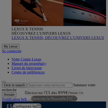
LEXUS X TENNIS
DÉCOUVREZ L'UNIVERS LEXUS
LEXUS X TENNIS, DÉCOUVREZ L'UNIVERS LEXUS
My Lexus
Se connecter
ES
Votre Centre Lexus
Manuel du propriétaire
Livret de bienvenue
Centre de préférences
La berline haut de gamme revisitée
Saisissez votre
Click to search
À partir de
67 200 €
recherche
Découvrez l’ES dès 899€/mois
Annuler
Réservez la Nouvelle ES
Notification bell
ES
Configurez-la