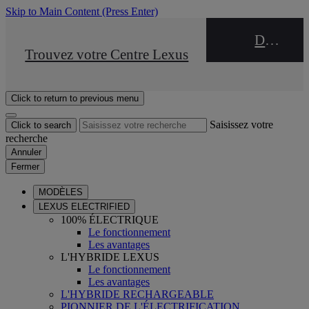
Skip to Main Content
(Press Enter)
DEALER NAME
STOP DRIVE Takata
Trouvez votre Centre Lexus
Click to return to previous menu
Saisissez votre
Click to search
recherche
Annuler
Fermer
MODÈLES
LEXUS ELECTRIFIED
100% ÉLECTRIQUE
Le fonctionnement
Les avantages
L'HYBRIDE LEXUS
Le fonctionnement
Les avantages
L'HYBRIDE RECHARGEABLE
PIONNIER DE L'ÉLECTRIFICATION