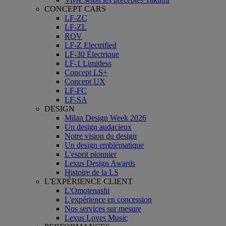
CONCEPT CARS
LF-ZC
LF-ZL
ROV
LF-Z Electrified
LF-30 Électrique
LF-1 Limitless
Concept LS+
Concept UX
LF-FC
LF-SA
DESIGN
Milan Design Week 2026
Un design audacieux
Notre vision du design
Un design emblématique
L'esprit pionnier
Lexus Design Awards
Histoire de la LS
L'EXPÉRIENCE CLIENT
L'Omotenashi
L'expérience en concession
Nos services sur mesure
Lexus Loves Music