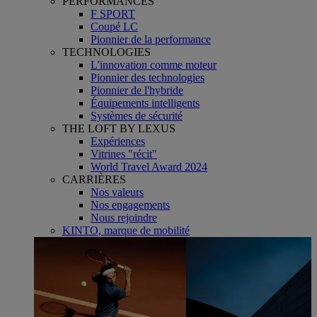
PERFORMANCES
F SPORT
Coupé LC
Pionnier de la performance
TECHNOLOGIES
L'innovation comme moteur
Pionnier des technologies
Pionnier de l'hybride
Équipements intelligents
Systèmes de sécurité
THE LOFT BY LEXUS
Expériences
Vitrines "récit"
World Travel Award 2024
CARRIÈRES
Nos valeurs
Nos engagements
Nous rejoindre
KINTO, marque de mobilité