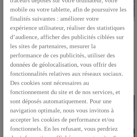
traceurs déposés sur votre ordinateur, votre
mobile ou votre tablette, afin de poursuivre les
finalités suivantes : améliorer votre
LEXUS PRÉFÉRENCE
expérience utilisateur, réaliser des statistiques
DECOUVREZ LES VOITURES D'OCCASION
LABELLISEES LEXUS PREFERENCE
d’audience, afficher des publicités ciblées sur
LEXUS PRÉFÉRENCE, DECOUVREZ LES VOITURES
les sites de partenaires, mesurer la
D'OCCASION LABELLISEES LEXUS PREFERENCE
BUSINESS
performance de ces publicités, utiliser des
LES AVANTAGES LEXUS BUSINESS
données de géolocalisation, vous offrir des
ELECTRIFIED TESTDRIVE
ELECTRIFIED PROGRAM
fonctionnalités relatives aux réseaux sociaux.
NOS OFFRES DU MOMENT
NOS SOLUTIONS DE FINANCEMENT
Des cookies sont nécessaires au
L'HYBRIDE POUR LES PROFESSIONNELS
fonctionnement du site et de nos services, et
CONTACTEZ-NOUS
sont déposés automatiquement. Pour une
navigation optimale, nous vous invitons à
accepter les cookies de performance et/ou
fonctionnels. En les refusant, vous perdriez