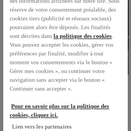
des informations affichées sur notre site. Sous
réserve de votre consentement préalable, des
cookies tiers (publicité et réseaux sociaux)
pourraient alors être déposés. Les finalités
sont décrites dans
la politique des cookies
.
Vous pouvez accepter les cookies, gérer vos
préférences par finalité, modifier à tout
moment vos consentements via le bouton «
Gérer mes cookies », ou continuer votre
BUSINESS
navigation sans accepter via le bouton «
DECOUVREZ NOS SOLUTIONS DEDIEES AUX
Continuer sans accepter ».
PROFESSIONNELS
BUSINESS, DECOUVREZ NOS SOLUTIONS DEDIEES
AUX PROFESSIONNELS
VOTRE LEXUS
Pour en savoir plus sur la politique des
ENTRETIEN & REPARATION
cookies, cliquez ici.
Entretien du vehicule
Verification du systeme hybride
Lien vers les partenaires
Controle technique