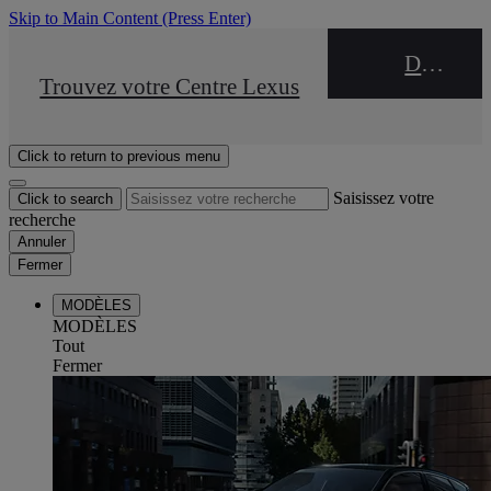
Skip to Main Content
(Press Enter)
DEALER NAME
STOP DRIVE Takata
Trouvez votre Centre Lexus
Click to return to previous menu
Saisissez votre
Click to search
recherche
Annuler
Fermer
MODÈLES
MODÈLES
Tout
Fermer