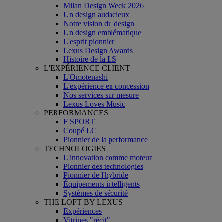
Milan Design Week 2026
Un design audacieux
Notre vision du design
Un design emblématique
L'esprit pionnier
Lexus Design Awards
Histoire de la LS
L'EXPÉRIENCE CLIENT
L'Omotenashi
L'expérience en concession
Nos services sur mesure
Lexus Loves Music
PERFORMANCES
F SPORT
Coupé LC
Pionnier de la performance
TECHNOLOGIES
L'innovation comme moteur
Pionnier des technologies
Pionnier de l'hybride
Équipements intelligents
Systèmes de sécurité
THE LOFT BY LEXUS
Expériences
Vitrines "récit"