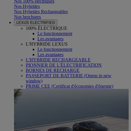
Nos 100% électriques
Nos Hybrides
Nos Hybrides Rechargeables
Nos brochures
LEXUS ELECTRIFIED
100% ÉLECTRIQUE
Le fonctionnement
Les avantages
L'HYBRIDE LEXUS
Le fonctionnement
Les avantages
L'HYBRIDE RECHARGEABLE
PIONNIER DE L'ÉLECTRIFICATION
BORNES DE RECHARGE
PASSEPORT DE BATTERIE
(Opens in new
window)
PRIME CEE (Certificat d'économies d'énergie)