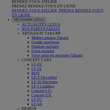
RENDEZ-VOUS ATELIER
PRENEZ RENDEZ-VOUS EN LIGNE
RENDEZ-VOUS ATELIER, PRENEZ RENDEZ-VOUS
EN LIGNE
DÉCOUVRIR LEXUS
ACTUALITÉS LEXUS
NOS PARTENARIATS
ARTISANAT TAKUMI
Maîtres-artisans Takumi
Qualité supérieure
Finitions parfaites
Esprit pionnier
Vivre selon les preceptes Takumi
CONCEPT CARS
LF-ZC
LF-ZL
ROV
LF-Z Electrified
LF-30 Électrique
LF-1 Limitless
Concept LS+
Concept UX
LF-FC
LF-SA
DESIGN