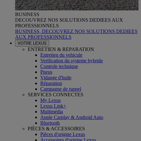
BUSINESS
DECOUVREZ NOS SOLUTIONS DEDIEES AUX
PROFESSIONNELS
BUSINESS, DECOUVREZ NOS SOLUTIONS DEDIEES
AUX PROFESSIONNELS
VOTRE LEXUS
ENTRETIEN & REPARATION
Entretien du vehicule
Verification du systeme hybride
Controle technique
Pneus
Vidange d'huile
Réparation
Campagne de rappel
SERVICES CONNECTES
My Lexus
Lexus Link+
Multimédia
Apple Carplay & Android Auto
Bluetooth
PIÈCES & ACCESSOIRES
Pièces d'origine Lexus
Accessoires d'origine Lexus