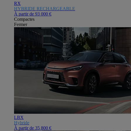
RX
HYBRIDE RECHARGEABLE
À partir de
93 000 €
Compactes
Fermer
LBX
Hybride
À partir de
35 800 €