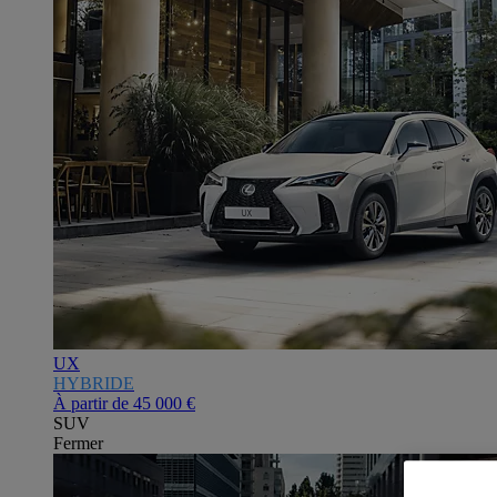
UX
HYBRIDE
À partir de
45 000 €
SUV
Fermer