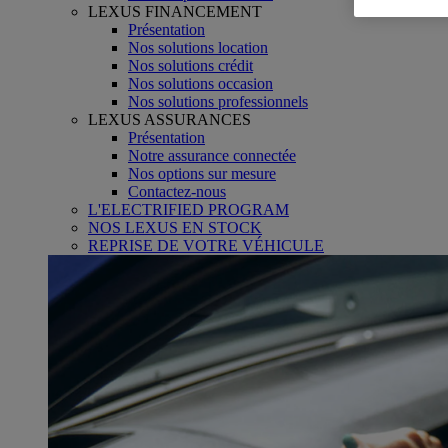
LEXUS FINANCEMENT
Présentation
Nos solutions location
Nos solutions crédit
Nos solutions occasion
Nos solutions professionnels
LEXUS ASSURANCES
Présentation
Notre assurance connectée
Nos options sur mesure
Contactez-nous
L'ELECTRIFIED PROGRAM
NOS LEXUS EN STOCK
REPRISE DE VOTRE VÉHICULE