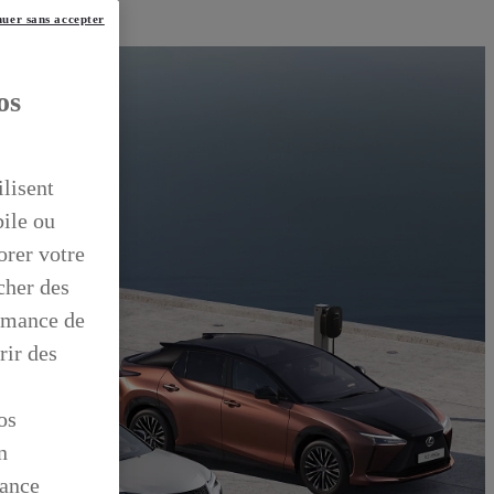
uer sans accepter
os
ilisent
bile ou
orer votre
icher des
ormance de
rir des
os
n
mance