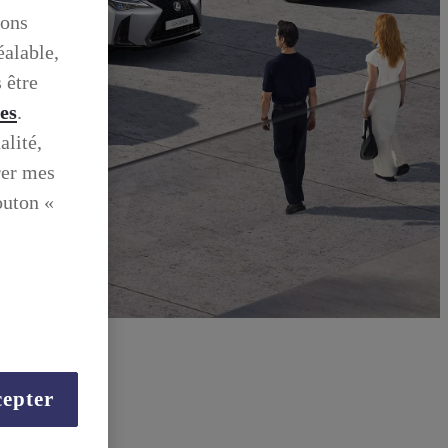
ions
éalable,
 être
ies
.
alité,
rer mes
outon «
epter