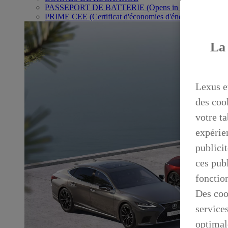
PASSEPORT DE BATTERIE
(Opens in new window)
PRIME CEE (Certificat d'économies d'énergie)
La 
Lexus e
des coo
votre ta
expérien
publicit
ces publ
fonctio
Des coo
service
optimal