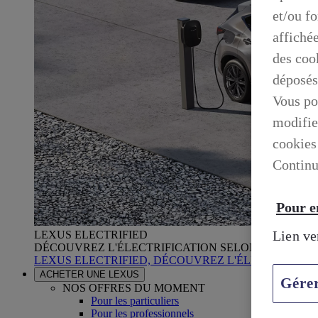
et/ou f
affiché
des cook
déposés
Vous po
modifie
cookies
Continu
Pour en
Lien ve
LEXUS ELECTRIFIED
DÉCOUVREZ L'ÉLECTRIFICATION SELON LEXUS
LEXUS ELECTRIFIED, DÉCOUVREZ L'ÉLECTRIFICA
ACHETER UNE LEXUS
Gére
NOS OFFRES DU MOMENT
Pour les particuliers
Pour les professionnels