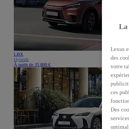
La 
Lexus e
LBX
des coo
Hybride
À partir de
35 800 €
votre ta
expérien
publicit
ces publ
fonctio
Des coo
service
optimal