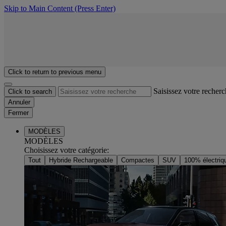
Skip to Main Content
(Press Enter)
Click to return to previous menu
Saisissez votre recher
Click to search
Annuler
Fermer
MODÈLES
MODÈLES
Choisissez votre catégorie
:
Tout
Hybride Rechargeable
Compactes
SUV
100% électriq