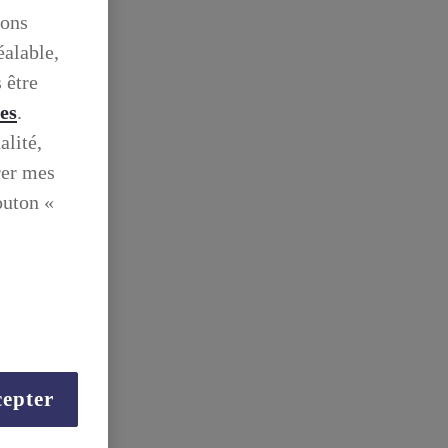
ions
éalable,
 être
ies
.
alité,
rer mes
outon «
epter