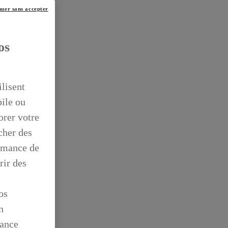
uer sans accepter
os
ilisent
bile ou
orer votre
icher des
ormance de
rir des
os
n
mance