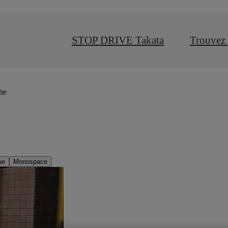
STOP DRIVE Takata
Trouvez 
che
ue
Monospace