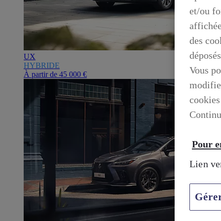
et/ou f
affiché
des cook
déposés
UX
HYBRIDE
Vous po
À partir de
45 000 €
modifie
cookies
Continu
Pour en
Lien ve
Gére