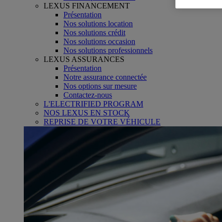
LEXUS FINANCEMENT
Présentation
Nos solutions location
Nos solutions crédit
Nos solutions occasion
Nos solutions professionnels
LEXUS ASSURANCES
Présentation
Notre assurance connectée
Nos options sur mesure
Contactez-nous
L'ELECTRIFIED PROGRAM
NOS LEXUS EN STOCK
REPRISE DE VOTRE VÉHICULE