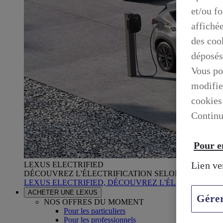
et/ou f
affiché
des cook
déposés
Vous po
modifie
cookies
Continu
Pour en
Lien ve
LEXUS ELECTRIFIED
DÉCOUVREZ L'ÉLECTRIFICATION SELON LEXUS
LEXUS ELECTRIFIED, DÉCOUVREZ L'ÉLECTRIFICA
ACHETER UNE LEXUS
Gére
NOS OFFRES DU MOMENT
Pour les particuliers
Pour les professionnels