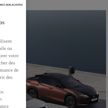
uer sans accepter
os
ilisent
bile ou
orer votre
icher des
ormance de
rir des
os
n
mance