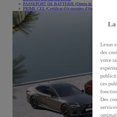
PASSEPORT DE BATTERIE
(Opens in new window)
PRIME CEE (Certificat d'économies d'énergie)
La 
Lexus e
des coo
votre ta
expérien
publicit
ces publ
fonctio
Des coo
service
optimal