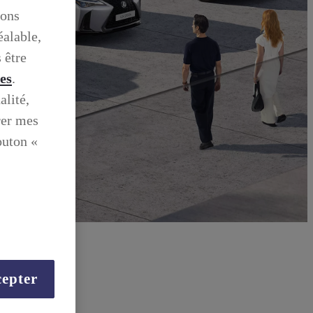
ions
éalable,
 être
ies
.
alité,
rer mes
outon «
epter