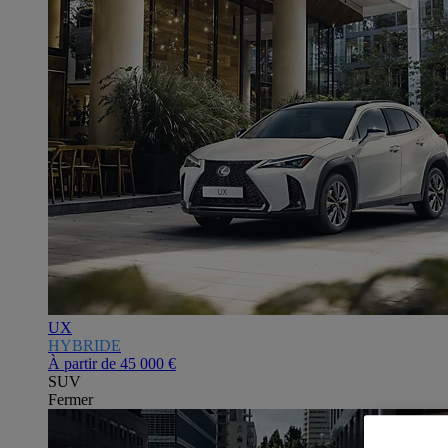
UX
HYBRIDE
À partir de
45 000 €
SUV
Fermer