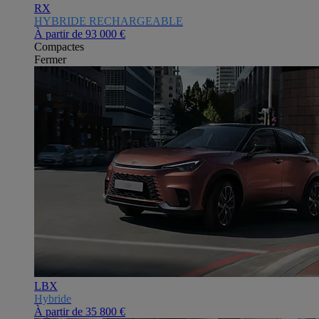
RX
HYBRIDE RECHARGEABLE
À partir de
93 000 €
Compactes
Fermer
LBX
Hybride
À partir de
35 800 €