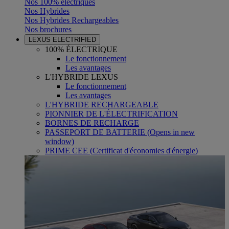
Nos 100% électriques
Nos Hybrides
Nos Hybrides Rechargeables
Nos brochures
LEXUS ELECTRIFIED
100% ÉLECTRIQUE
Le fonctionnement
Les avantages
L'HYBRIDE LEXUS
Le fonctionnement
Les avantages
L'HYBRIDE RECHARGEABLE
PIONNIER DE L'ÉLECTRIFICATION
BORNES DE RECHARGE
PASSEPORT DE BATTERIE
(Opens in new
window)
PRIME CEE (Certificat d'économies d'énergie)