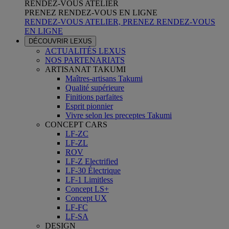
RENDEZ-VOUS ATELIER
PRENEZ RENDEZ-VOUS EN LIGNE
RENDEZ-VOUS ATELIER, PRENEZ RENDEZ-VOUS
EN LIGNE
DÉCOUVRIR LEXUS
ACTUALITÉS LEXUS
NOS PARTENARIATS
ARTISANAT TAKUMI
Maîtres-artisans Takumi
Qualité supérieure
Finitions parfaites
Esprit pionnier
Vivre selon les preceptes Takumi
CONCEPT CARS
LF-ZC
LF-ZL
ROV
LF-Z Electrified
LF-30 Électrique
LF-1 Limitless
Concept LS+
Concept UX
LF-FC
LF-SA
DESIGN