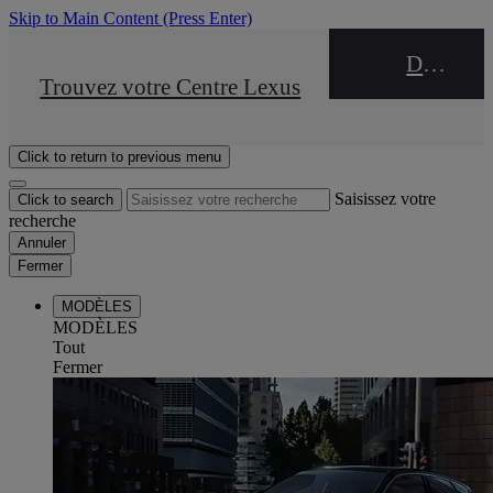
Skip to Main Content
(Press Enter)
DEALER NAME
STOP DRIVE Takata
Trouvez votre Centre Lexus
Click to return to previous menu
Saisissez votre
Click to search
recherche
Annuler
Fermer
MODÈLES
MODÈLES
Tout
Fermer