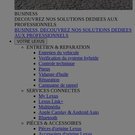
BUSINESS
DECOUVREZ NOS SOLUTIONS DEDIEES AUX
PROFESSIONNELS
BUSINESS, DECOUVREZ NOS SOLUTIONS DEDIEES
AUX PROFESSIONNELS
VOTRE LEXUS
ENTRETIEN & REPARATION
Entretien du vehicule
Verification du systeme hybride
Controle technique
Pneus
Vidange d'huile
Réparation
Campagne de rappel
SERVICES CONNECTES
My Lexus
Lexus Link+
Multimédia
Apple Carplay & Android Auto
Bluetooth
PIÈCES & ACCESSOIRES
Pièces d'origine Lexus
Accessoires d'origine Lexus