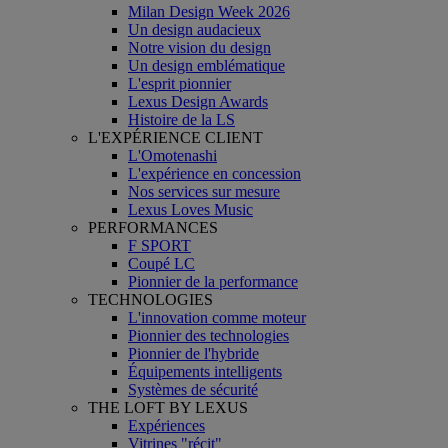
Milan Design Week 2026
Un design audacieux
Notre vision du design
Un design emblématique
L'esprit pionnier
Lexus Design Awards
Histoire de la LS
L'EXPÉRIENCE CLIENT
L'Omotenashi
L'expérience en concession
Nos services sur mesure
Lexus Loves Music
PERFORMANCES
F SPORT
Coupé LC
Pionnier de la performance
TECHNOLOGIES
L'innovation comme moteur
Pionnier des technologies
Pionnier de l'hybride
Équipements intelligents
Systèmes de sécurité
THE LOFT BY LEXUS
Expériences
Vitrines "récit"