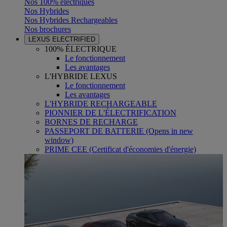
Nos 100% électriques
Nos Hybrides
Nos Hybrides Rechargeables
Nos brochures
LEXUS ELECTRIFIED
100% ÉLECTRIQUE
Le fonctionnement
Les avantages
L'HYBRIDE LEXUS
Le fonctionnement
Les avantages
L'HYBRIDE RECHARGEABLE
PIONNIER DE L'ÉLECTRIFICATION
BORNES DE RECHARGE
PASSEPORT DE BATTERIE
(Opens in new
window)
PRIME CEE (Certificat d'économies d'énergie)