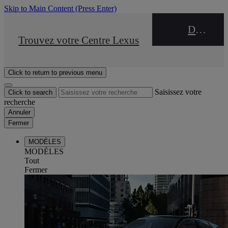
Skip to Main Content
(Press Enter)
DEALER NAME
STOP DRIVE Takata
Trouvez votre Centre Lexus
Click to return to previous menu
Saisissez votre
Click to search
recherche
Annuler
Fermer
MODÈLES
MODÈLES
Tout
Fermer