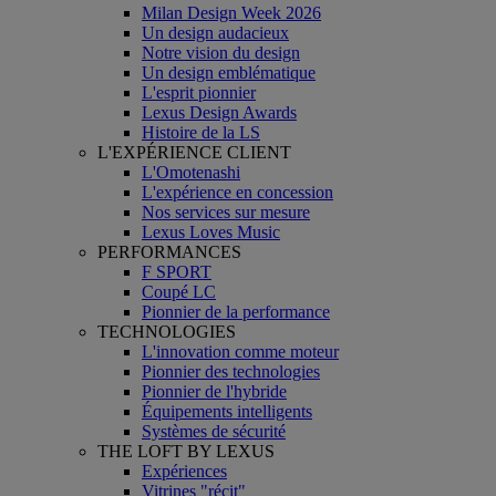
Milan Design Week 2026
Un design audacieux
Notre vision du design
Un design emblématique
L'esprit pionnier
Lexus Design Awards
Histoire de la LS
L'EXPÉRIENCE CLIENT
L'Omotenashi
L'expérience en concession
Nos services sur mesure
Lexus Loves Music
PERFORMANCES
F SPORT
Coupé LC
Pionnier de la performance
TECHNOLOGIES
L'innovation comme moteur
Pionnier des technologies
Pionnier de l'hybride
Équipements intelligents
Systèmes de sécurité
THE LOFT BY LEXUS
Expériences
Vitrines "récit"