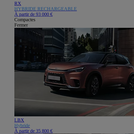
RX
HYBRIDE RECHARGEABLE
À partir de
93 000 €
Compactes
Fermer
LBX
Hybride
À partir de
35 800 €