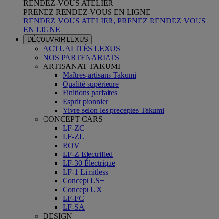
RENDEZ-VOUS ATELIER
PRENEZ RENDEZ-VOUS EN LIGNE
RENDEZ-VOUS ATELIER, PRENEZ RENDEZ-VOUS
EN LIGNE
DÉCOUVRIR LEXUS
ACTUALITÉS LEXUS
NOS PARTENARIATS
ARTISANAT TAKUMI
Maîtres-artisans Takumi
Qualité supérieure
Finitions parfaites
Esprit pionnier
Vivre selon les preceptes Takumi
CONCEPT CARS
LF-ZC
LF-ZL
ROV
LF-Z Electrified
LF-30 Électrique
LF-1 Limitless
Concept LS+
Concept UX
LF-FC
LF-SA
DESIGN