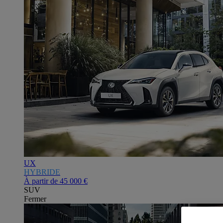
UX
HYBRIDE
À partir de
45 000 €
SUV
Fermer