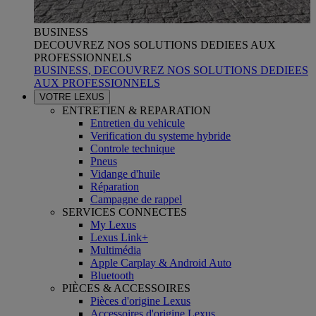
BUSINESS
DECOUVREZ NOS SOLUTIONS DEDIEES AUX
PROFESSIONNELS
BUSINESS, DECOUVREZ NOS SOLUTIONS DEDIEES
AUX PROFESSIONNELS
VOTRE LEXUS
ENTRETIEN & REPARATION
Entretien du vehicule
Verification du systeme hybride
Controle technique
Pneus
Vidange d'huile
Réparation
Campagne de rappel
SERVICES CONNECTES
My Lexus
Lexus Link+
Multimédia
Apple Carplay & Android Auto
Bluetooth
PIÈCES & ACCESSOIRES
Pièces d'origine Lexus
Accessoires d'origine Lexus