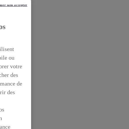
uer sans accepter
os
ilisent
bile ou
orer votre
icher des
ormance de
rir des
os
n
mance