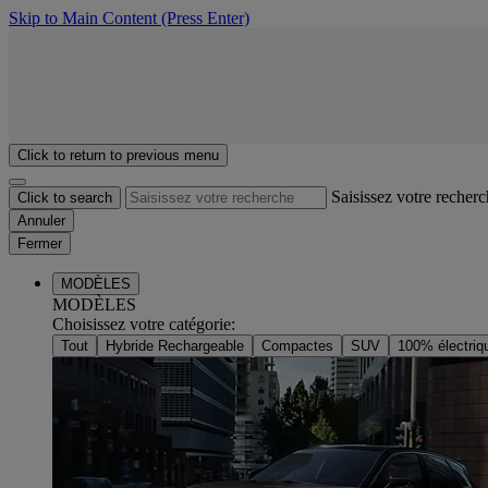
Skip to Main Content
(Press Enter)
Click to return to previous menu
Saisissez votre recher
Click to search
Annuler
Fermer
MODÈLES
MODÈLES
Choisissez votre catégorie
:
Tout
Hybride Rechargeable
Compactes
SUV
100% électriq