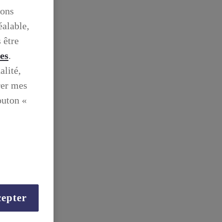
ions
éalable,
 être
ies
.
alité,
rer mes
outon «
epter