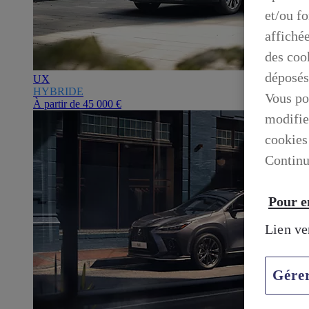
et/ou f
affiché
des cook
déposés
UX
HYBRIDE
Vous po
À partir de
45 000 €
modifie
cookies
Continu
Pour en
Lien ve
Gére