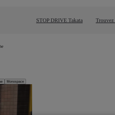
STOP DRIVE Takata
Trouvez 
che
ue
Monospace