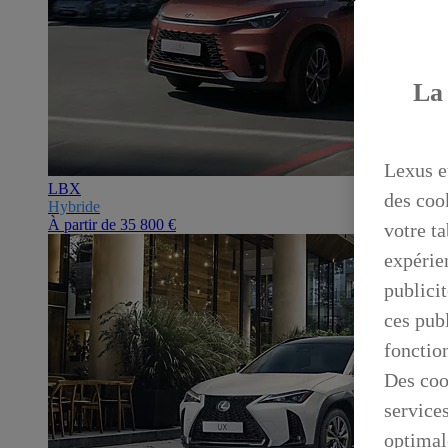
La 
Lexus e
LBX
des coo
Hybride
À partir de
35 800 €
votre ta
expérien
publicit
ces publ
fonctio
Des coo
service
optimal