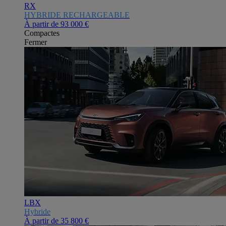
RX
HYBRIDE RECHARGEABLE
À partir de
93 000 €
Compactes
Fermer
LBX
Hybride
À partir de
35 800 €