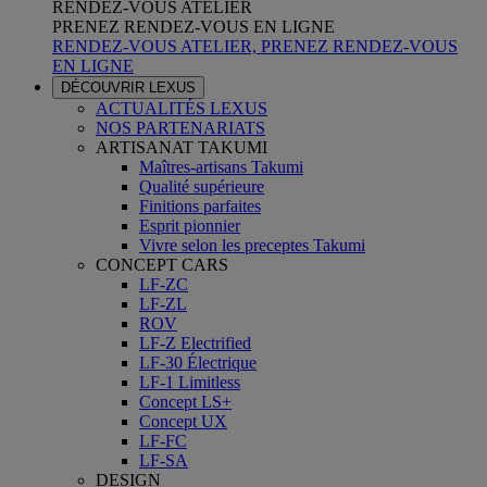
RENDEZ-VOUS ATELIER
PRENEZ RENDEZ-VOUS EN LIGNE
RENDEZ-VOUS ATELIER, PRENEZ RENDEZ-VOUS
EN LIGNE
DÉCOUVRIR LEXUS
ACTUALITÉS LEXUS
NOS PARTENARIATS
ARTISANAT TAKUMI
Maîtres-artisans Takumi
Qualité supérieure
Finitions parfaites
Esprit pionnier
Vivre selon les preceptes Takumi
CONCEPT CARS
LF-ZC
LF-ZL
ROV
LF-Z Electrified
LF-30 Électrique
LF-1 Limitless
Concept LS+
Concept UX
LF-FC
LF-SA
DESIGN