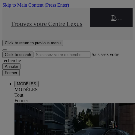
Skip to Main Content
(Press Enter)
DEALER NAME
STOP DRIVE Takata
Trouvez votre Centre Lexus
Click to return to previous menu
Saisissez votre
Click to search
recherche
Annuler
Fermer
MODÈLES
MODÈLES
Tout
Fermer