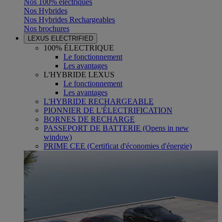
Nos 100% électriques
Nos Hybrides
Nos Hybrides Rechargeables
Nos brochures
LEXUS ELECTRIFIED
100% ÉLECTRIQUE
Le fonctionnement
Les avantages
L'HYBRIDE LEXUS
Le fonctionnement
Les avantages
L'HYBRIDE RECHARGEABLE
PIONNIER DE L'ÉLECTRIFICATION
BORNES DE RECHARGE
PASSEPORT DE BATTERIE
(Opens in new
window)
PRIME CEE (Certificat d'économies d'énergie)