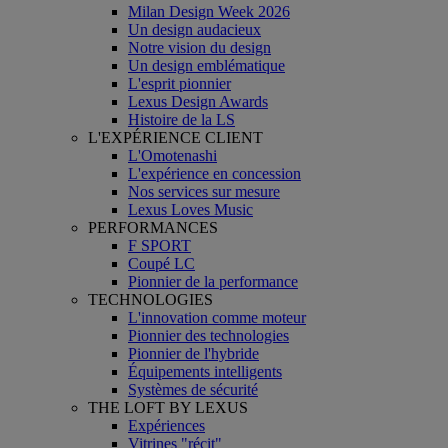
Milan Design Week 2026
Un design audacieux
Notre vision du design
Un design emblématique
L'esprit pionnier
Lexus Design Awards
Histoire de la LS
L'EXPÉRIENCE CLIENT
L'Omotenashi
L'expérience en concession
Nos services sur mesure
Lexus Loves Music
PERFORMANCES
F SPORT
Coupé LC
Pionnier de la performance
TECHNOLOGIES
L'innovation comme moteur
Pionnier des technologies
Pionnier de l'hybride
Équipements intelligents
Systèmes de sécurité
THE LOFT BY LEXUS
Expériences
Vitrines "récit"