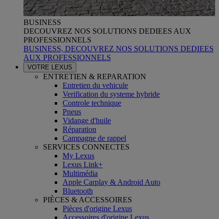
BUSINESS
DECOUVREZ NOS SOLUTIONS DEDIEES AUX
PROFESSIONNELS
BUSINESS, DECOUVREZ NOS SOLUTIONS DEDIEES
AUX PROFESSIONNELS
VOTRE LEXUS
ENTRETIEN & REPARATION
Entretien du vehicule
Verification du systeme hybride
Controle technique
Pneus
Vidange d'huile
Réparation
Campagne de rappel
SERVICES CONNECTES
My Lexus
Lexus Link+
Multimédia
Apple Carplay & Android Auto
Bluetooth
PIÈCES & ACCESSOIRES
Pièces d'origine Lexus
Accessoires d'origine Lexus