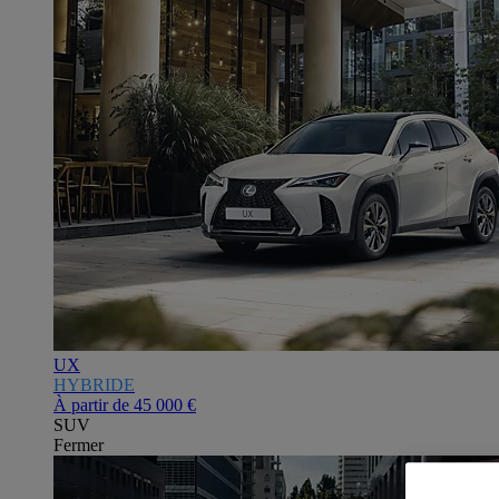
UX
HYBRIDE
À partir de
45 000 €
SUV
Fermer