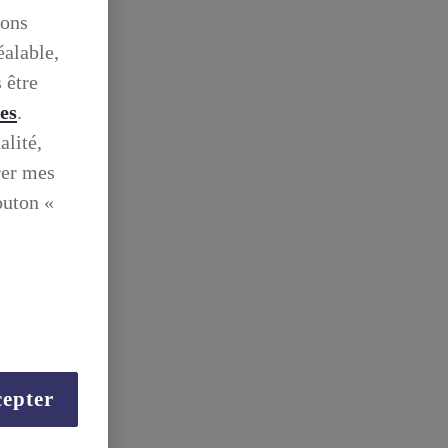
ions
éalable,
 être
ies
.
alité,
rer mes
outon «
epter