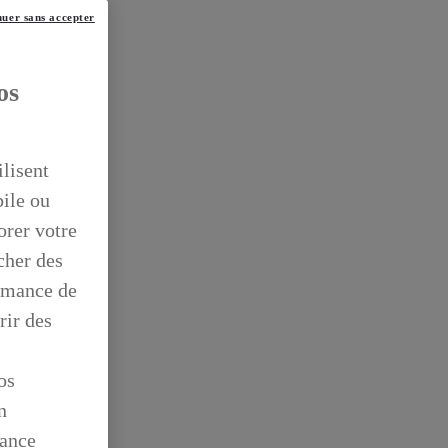
uer sans accepter
os
ilisent
bile ou
orer votre
icher des
ormance de
rir des
os
n
mance