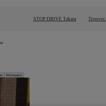
STOP DRIVE Takata
Trouvez 
che
ue
Monospace