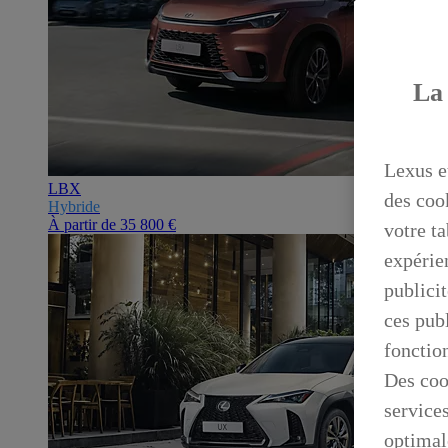
La 
Lexus e
LBX
des coo
Hybride
À partir de
35 800 €
votre ta
expérien
publicit
ces publ
fonctio
Des coo
service
optimal