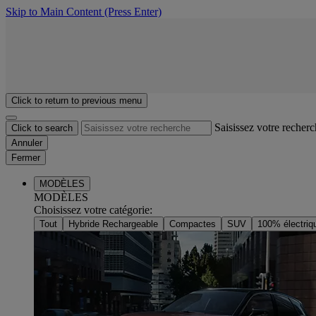
Skip to Main Content
(Press Enter)
Click to return to previous menu
Saisissez votre recher
Click to search
Annuler
Fermer
MODÈLES
MODÈLES
Choisissez votre catégorie
:
Tout
Hybride Rechargeable
Compactes
SUV
100% électriq