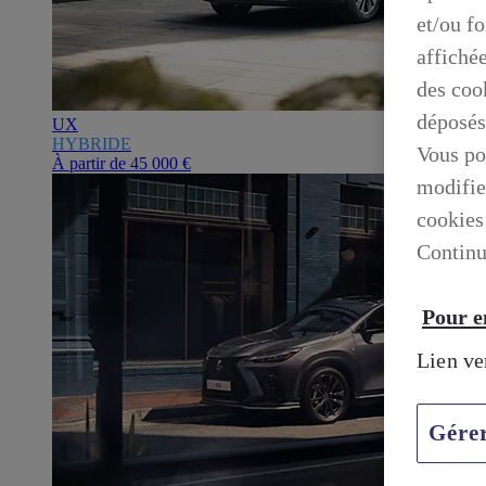
et/ou f
affiché
des cook
déposés
UX
HYBRIDE
Vous po
À partir de
45 000 €
modifie
cookies
Continu
Pour en
Lien ve
Gére