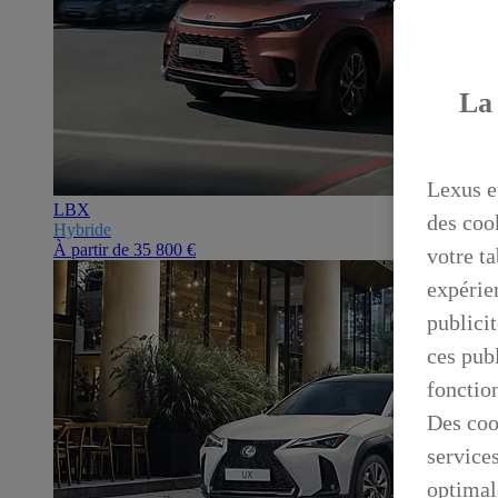
La 
Lexus e
LBX
des coo
Hybride
À partir de
35 800 €
votre ta
expérien
publicit
ces publ
fonctio
Des coo
service
optimal