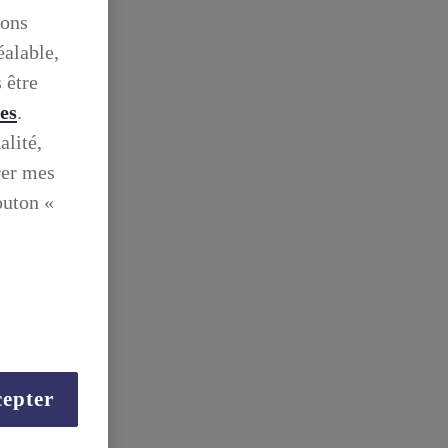
ions
éalable,
 être
ies
.
alité,
rer mes
outon «
epter