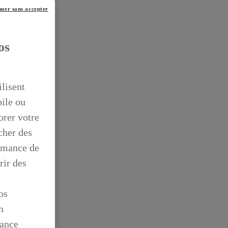
uer sans accepter
os
ilisent
bile ou
orer votre
icher des
ormance de
rir des
os
n
mance