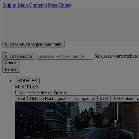
Skip to Main Content
(Press Enter)
Click to return to previous menu
Saisissez votre recher
Click to search
Annuler
Fermer
MODÈLES
MODÈLES
Choisissez votre catégorie
:
Tout
Hybride Rechargeable
Compactes
SUV
100% électriq