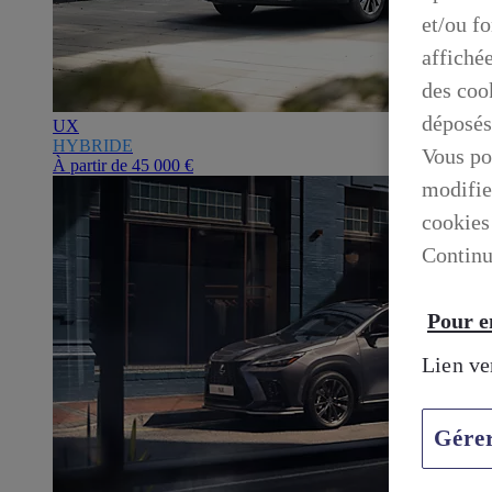
et/ou f
affiché
des cook
déposés
UX
HYBRIDE
Vous po
À partir de
45 000 €
modifie
cookies
Continu
Pour en
Lien ve
Gére