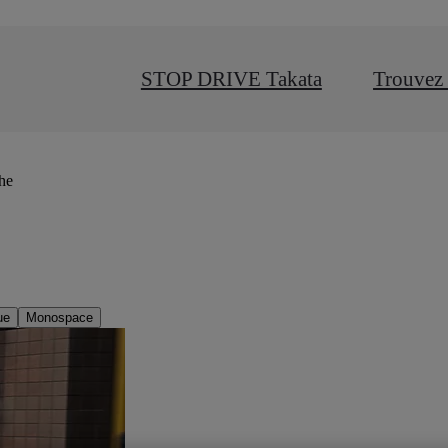
STOP DRIVE Takata
Trouvez 
che
ue
Monospace