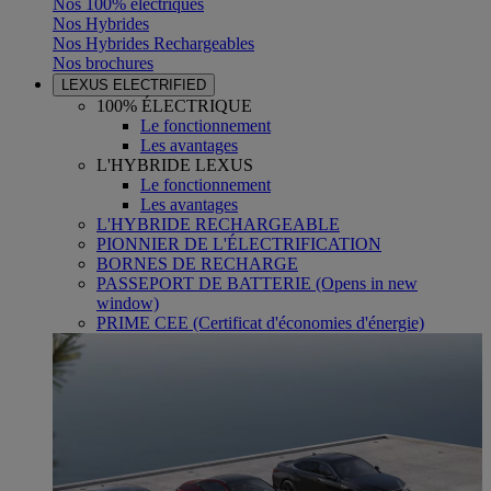
Nos 100% électriques
Nos Hybrides
Nos Hybrides Rechargeables
Nos brochures
LEXUS ELECTRIFIED
100% ÉLECTRIQUE
Le fonctionnement
Les avantages
L'HYBRIDE LEXUS
Le fonctionnement
Les avantages
L'HYBRIDE RECHARGEABLE
PIONNIER DE L'ÉLECTRIFICATION
BORNES DE RECHARGE
PASSEPORT DE BATTERIE
(Opens in new
window)
PRIME CEE (Certificat d'économies d'énergie)