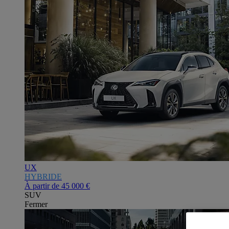
UX
HYBRIDE
À partir de
45 000 €
SUV
Fermer