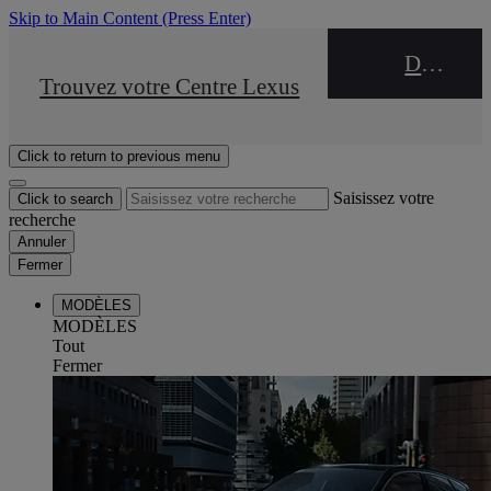
Skip to Main Content
(Press Enter)
DEALER NAME
STOP DRIVE Takata
Trouvez votre Centre Lexus
Click to return to previous menu
Saisissez votre
Click to search
recherche
Annuler
Fermer
MODÈLES
MODÈLES
Tout
Fermer