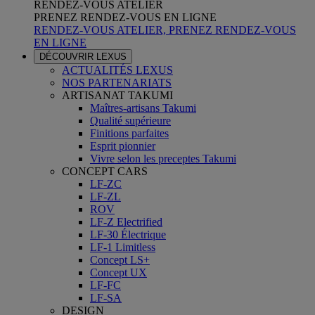
RENDEZ-VOUS ATELIER
PRENEZ RENDEZ-VOUS EN LIGNE
RENDEZ-VOUS ATELIER, PRENEZ RENDEZ-VOUS
EN LIGNE
DÉCOUVRIR LEXUS
ACTUALITÉS LEXUS
NOS PARTENARIATS
ARTISANAT TAKUMI
Maîtres-artisans Takumi
Qualité supérieure
Finitions parfaites
Esprit pionnier
Vivre selon les preceptes Takumi
CONCEPT CARS
LF-ZC
LF-ZL
ROV
LF-Z Electrified
LF-30 Électrique
LF-1 Limitless
Concept LS+
Concept UX
LF-FC
LF-SA
DESIGN