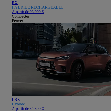
RX
HYBRIDE RECHARGEABLE
À partir de
93 000 €
Compactes
Fermer
LBX
Hybride
À partir de
35 800 €