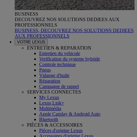
BUSINESS
DECOUVREZ NOS SOLUTIONS DEDIEES AUX
PROFESSIONNELS
BUSINESS, DECOUVREZ NOS SOLUTIONS DEDIEES
AUX PROFESSIONNELS
VOTRE LEXUS
ENTRETIEN & REPARATION
Entretien du vehicule
Verification du systeme hybride
Controle technique
Pneus
Vidange d'huile
Réparation
Campagne de rappel
SERVICES CONNECTES
My Lexus
Lexus Link+
Multimédia
Apple Carplay & Android Auto
Bluetooth
PIÈCES & ACCESSOIRES
Pièces d'origine Lexus
Accessoires d'origine Lexus