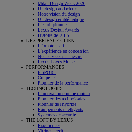
Milan Design Week 2026
Un design audacieux
Notre vision du design
Un design emblématique
L'esprit pionnier
Lexus Design Awards
Histoire de la LS
L'EXPÉRIENCE CLIENT
L'Omotenashi
L'expérience en concession
Nos services sur mesure
Lexus Loves Music
PERFORMANCES
F SPORT
Coupé LC
Pionnier de la performance
TECHNOLOGIES
L'innovation comme moteur
Pionnier des technologies
Pionnier de l'hybride
Équipements intelligents
Systèmes de sécurité
THE LOFT BY LEXUS
Expériences
Vitrines "récit"