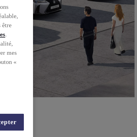
ions
éalable,
 être
ies
.
alité,
rer mes
outon «
epter