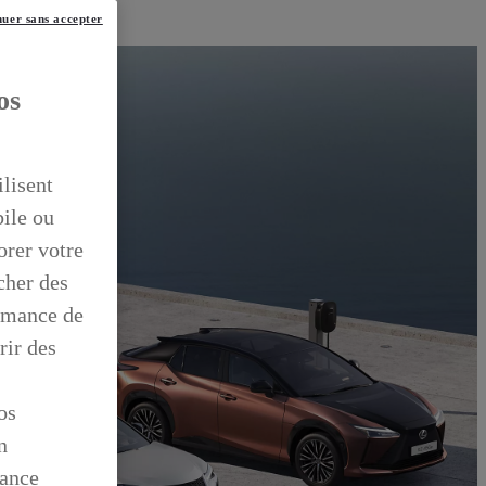
uer sans accepter
os
ilisent
bile ou
orer votre
icher des
ormance de
rir des
os
n
mance