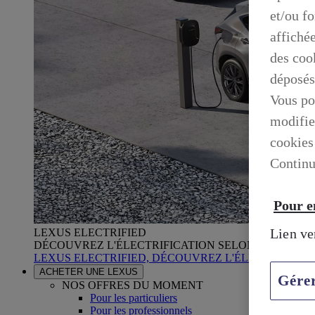
et/ou f
affiché
des cook
déposés
Vous po
modifie
cookies
Continu
Pour en
Lien ve
LEXUS ELECTRIFIED
DÉCOUVREZ L'ÉLECTRIFICATION SELON LEXUS
LEXUS ELECTRIFIED, DÉCOUVREZ L'ÉLECTRIFICA
ACHETER UNE LEXUS
Gére
NOS OFFRES DU MOMENT
Pour les particuliers
Pour les professionnels