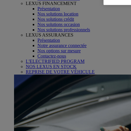
LEXUS FINANCEMENT
Présentation
Nos solutions location
Nos solutions crédit
Nos solutions occasion
Nos solutions professionnels
LEXUS ASSURANCES
Présentation
Notre assurance connectée
Nos options sur mesure
Contactez-nous
L'ELECTRIFIED PROGRAM
NOS LEXUS EN STOCK
REPRISE DE VOTRE VÉHICULE