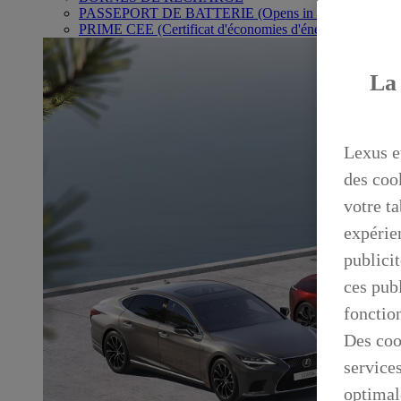
PASSEPORT DE BATTERIE
(Opens in new window)
PRIME CEE (Certificat d'économies d'énergie)
La 
Lexus e
des coo
votre ta
expérien
publicit
ces publ
fonctio
Des coo
service
optimal