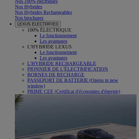
Nos 100% électriques
Nos Hybrides
Nos Hybrides Rechargeables
Nos brochures
LEXUS ELECTRIFIED
100% ÉLECTRIQUE
Le fonctionnement
Les avantages
L'HYBRIDE LEXUS
Le fonctionnement
Les avantages
L'HYBRIDE RECHARGEABLE
PIONNIER DE L'ÉLECTRIFICATION
BORNES DE RECHARGE
PASSEPORT DE BATTERIE
(Opens in new
window)
PRIME CEE (Certificat d'économies d'énergie)