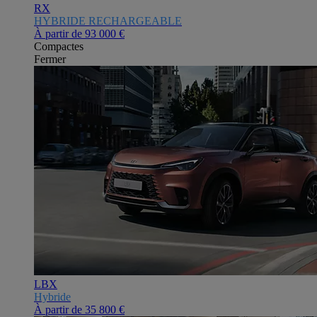
RX
HYBRIDE RECHARGEABLE
À partir de
93 000 €
Compactes
Fermer
LBX
Hybride
À partir de
35 800 €