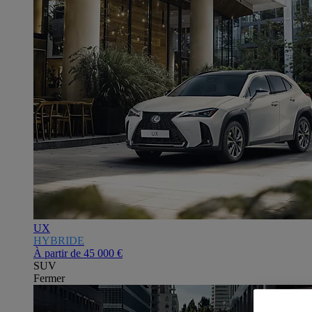
UX
HYBRIDE
À partir de
45 000 €
SUV
Fermer