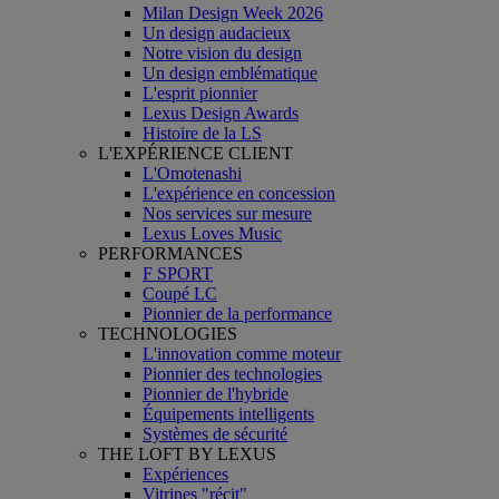
Milan Design Week 2026
Un design audacieux
Notre vision du design
Un design emblématique
L'esprit pionnier
Lexus Design Awards
Histoire de la LS
L'EXPÉRIENCE CLIENT
L'Omotenashi
L'expérience en concession
Nos services sur mesure
Lexus Loves Music
PERFORMANCES
F SPORT
Coupé LC
Pionnier de la performance
TECHNOLOGIES
L'innovation comme moteur
Pionnier des technologies
Pionnier de l'hybride
Équipements intelligents
Systèmes de sécurité
THE LOFT BY LEXUS
Expériences
Vitrines "récit"