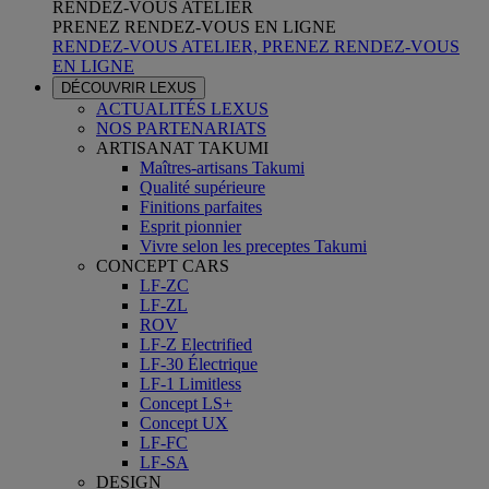
RENDEZ-VOUS ATELIER
PRENEZ RENDEZ-VOUS EN LIGNE
RENDEZ-VOUS ATELIER, PRENEZ RENDEZ-VOUS
EN LIGNE
DÉCOUVRIR LEXUS
ACTUALITÉS LEXUS
NOS PARTENARIATS
ARTISANAT TAKUMI
Maîtres-artisans Takumi
Qualité supérieure
Finitions parfaites
Esprit pionnier
Vivre selon les preceptes Takumi
CONCEPT CARS
LF-ZC
LF-ZL
ROV
LF-Z Electrified
LF-30 Électrique
LF-1 Limitless
Concept LS+
Concept UX
LF-FC
LF-SA
DESIGN