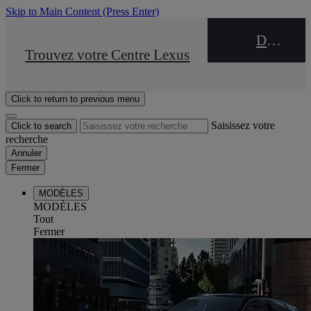
Skip to Main Content
(Press Enter)
DEALER NAME
STOP DRIVE Takata
Trouvez votre Centre Lexus
Click to return to previous menu
Saisissez votre
Click to search
recherche
Annuler
Fermer
MODÈLES
MODÈLES
Tout
Fermer