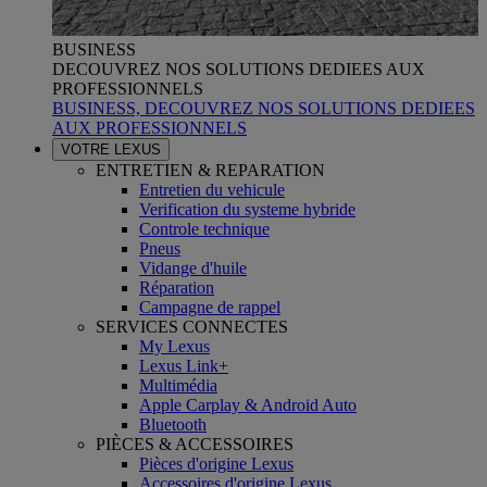
BUSINESS
DECOUVREZ NOS SOLUTIONS DEDIEES AUX
PROFESSIONNELS
BUSINESS, DECOUVREZ NOS SOLUTIONS DEDIEES
AUX PROFESSIONNELS
VOTRE LEXUS
ENTRETIEN & REPARATION
Entretien du vehicule
Verification du systeme hybride
Controle technique
Pneus
Vidange d'huile
Réparation
Campagne de rappel
SERVICES CONNECTES
My Lexus
Lexus Link+
Multimédia
Apple Carplay & Android Auto
Bluetooth
PIÈCES & ACCESSOIRES
Pièces d'origine Lexus
Accessoires d'origine Lexus