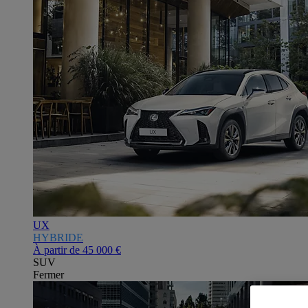
UX
HYBRIDE
À partir de
45 000 €
SUV
Fermer