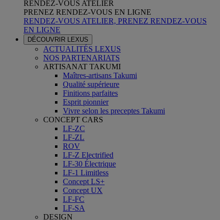
RENDEZ-VOUS ATELIER
PRENEZ RENDEZ-VOUS EN LIGNE
RENDEZ-VOUS ATELIER, PRENEZ RENDEZ-VOUS
EN LIGNE
DÉCOUVRIR LEXUS
ACTUALITÉS LEXUS
NOS PARTENARIATS
ARTISANAT TAKUMI
Maîtres-artisans Takumi
Qualité supérieure
Finitions parfaites
Esprit pionnier
Vivre selon les preceptes Takumi
CONCEPT CARS
LF-ZC
LF-ZL
ROV
LF-Z Electrified
LF-30 Électrique
LF-1 Limitless
Concept LS+
Concept UX
LF-FC
LF-SA
DESIGN