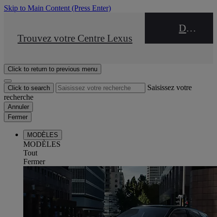
Skip to Main Content
(Press Enter)
DEALER NAME
STOP DRIVE Takata
Trouvez votre Centre Lexus
Click to return to previous menu
Saisissez votre
Click to search
recherche
Annuler
Fermer
MODÈLES
MODÈLES
Tout
Fermer