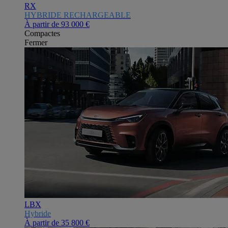
RX
HYBRIDE RECHARGEABLE
À partir de
93 000 €
Compactes
Fermer
LBX
Hybride
À partir de
35 800 €