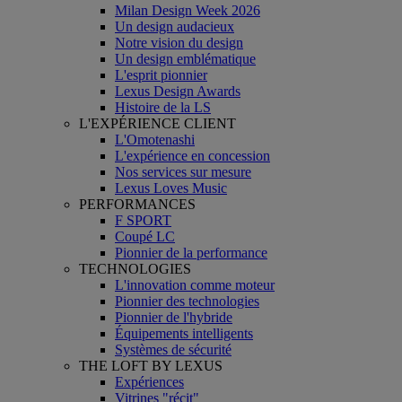
Milan Design Week 2026
Un design audacieux
Notre vision du design
Un design emblématique
L'esprit pionnier
Lexus Design Awards
Histoire de la LS
L'EXPÉRIENCE CLIENT
L'Omotenashi
L'expérience en concession
Nos services sur mesure
Lexus Loves Music
PERFORMANCES
F SPORT
Coupé LC
Pionnier de la performance
TECHNOLOGIES
L'innovation comme moteur
Pionnier des technologies
Pionnier de l'hybride
Équipements intelligents
Systèmes de sécurité
THE LOFT BY LEXUS
Expériences
Vitrines "récit"