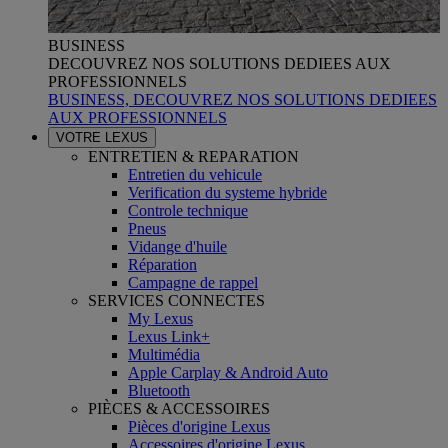
BUSINESS
DECOUVREZ NOS SOLUTIONS DEDIEES AUX
PROFESSIONNELS
BUSINESS, DECOUVREZ NOS SOLUTIONS DEDIEES
AUX PROFESSIONNELS
VOTRE LEXUS
ENTRETIEN & REPARATION
Entretien du vehicule
Verification du systeme hybride
Controle technique
Pneus
Vidange d'huile
Réparation
Campagne de rappel
SERVICES CONNECTES
My Lexus
Lexus Link+
Multimédia
Apple Carplay & Android Auto
Bluetooth
PIÈCES & ACCESSOIRES
Pièces d'origine Lexus
Accessoires d'origine Lexus