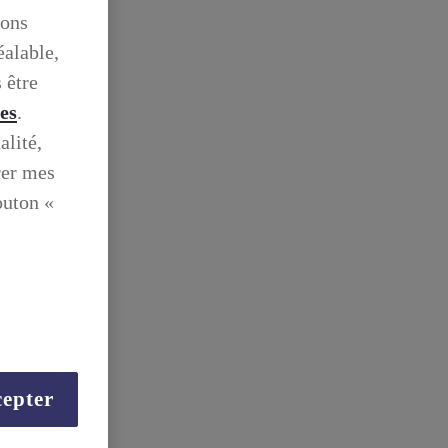
ions
éalable,
 être
ies
.
alité,
rer mes
outon «
epter