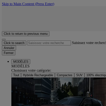
Skip to Main Content
(Press Enter)
Click to return to previous menu
Saisissez votre recher
Click to search
Annuler
Fermer
MODÈLES
MODÈLES
Choisissez votre catégorie
:
Tout
Hybride Rechargeable
Compactes
SUV
100% électriq