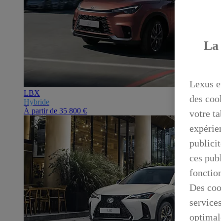
La 
Lexus e
LBX
des coo
Hybride
À partir de
35 800 €
votre ta
expérien
publicit
ces publ
fonctio
Des coo
service
optimal