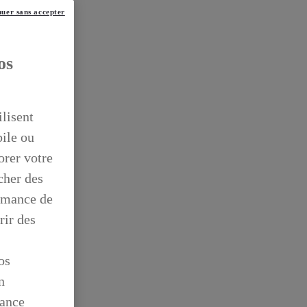
uer sans accepter
os
ilisent
bile ou
orer votre
icher des
ormance de
rir des
os
n
mance