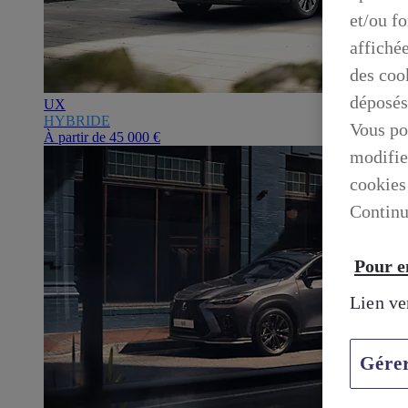
et/ou f
affiché
des cook
déposés
UX
HYBRIDE
Vous po
À partir de
45 000 €
modifie
cookies
Continu
Pour en
Lien ve
Gére