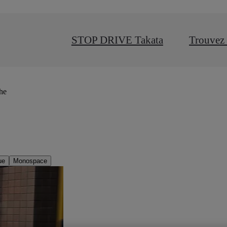
STOP DRIVE Takata
Trouvez 
che
ue
Monospace