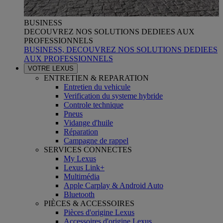
BUSINESS
DECOUVREZ NOS SOLUTIONS DEDIEES AUX
PROFESSIONNELS
BUSINESS, DECOUVREZ NOS SOLUTIONS DEDIEES
AUX PROFESSIONNELS
VOTRE LEXUS
ENTRETIEN & REPARATION
Entretien du vehicule
Verification du systeme hybride
Controle technique
Pneus
Vidange d'huile
Réparation
Campagne de rappel
SERVICES CONNECTES
My Lexus
Lexus Link+
Multimédia
Apple Carplay & Android Auto
Bluetooth
PIÈCES & ACCESSOIRES
Pièces d'origine Lexus
Accessoires d'origine Lexus