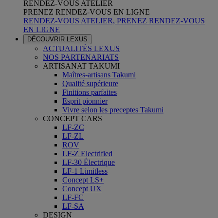
RENDEZ-VOUS ATELIER
PRENEZ RENDEZ-VOUS EN LIGNE
RENDEZ-VOUS ATELIER, PRENEZ RENDEZ-VOUS
EN LIGNE
DÉCOUVRIR LEXUS
ACTUALITÉS LEXUS
NOS PARTENARIATS
ARTISANAT TAKUMI
Maîtres-artisans Takumi
Qualité supérieure
Finitions parfaites
Esprit pionnier
Vivre selon les preceptes Takumi
CONCEPT CARS
LF-ZC
LF-ZL
ROV
LF-Z Electrified
LF-30 Électrique
LF-1 Limitless
Concept LS+
Concept UX
LF-FC
LF-SA
DESIGN