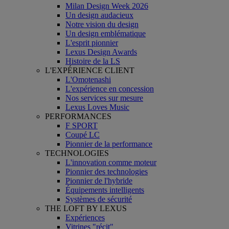
Milan Design Week 2026
Un design audacieux
Notre vision du design
Un design emblématique
L'esprit pionnier
Lexus Design Awards
Histoire de la LS
L'EXPÉRIENCE CLIENT
L'Omotenashi
L'expérience en concession
Nos services sur mesure
Lexus Loves Music
PERFORMANCES
F SPORT
Coupé LC
Pionnier de la performance
TECHNOLOGIES
L'innovation comme moteur
Pionnier des technologies
Pionnier de l'hybride
Équipements intelligents
Systèmes de sécurité
THE LOFT BY LEXUS
Expériences
Vitrines "récit"