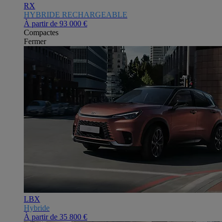
RX
HYBRIDE RECHARGEABLE
À partir de
93 000 €
Compactes
Fermer
LBX
Hybride
À partir de
35 800 €