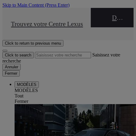
Skip to Main Content
(Press Enter)
DEALER NAME
STOP DRIVE Takata
Trouvez votre Centre Lexus
Click to return to previous menu
Saisissez votre
Click to search
recherche
Annuler
Fermer
MODÈLES
MODÈLES
Tout
Fermer