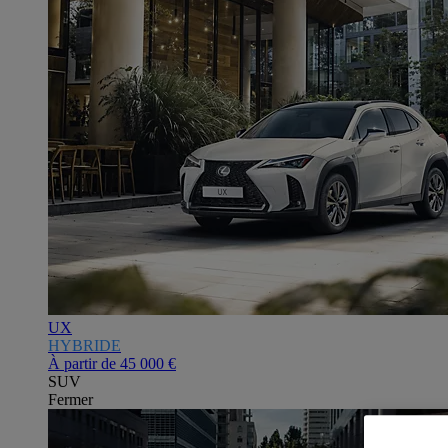
UX
HYBRIDE
À partir de
45 000 €
SUV
Fermer