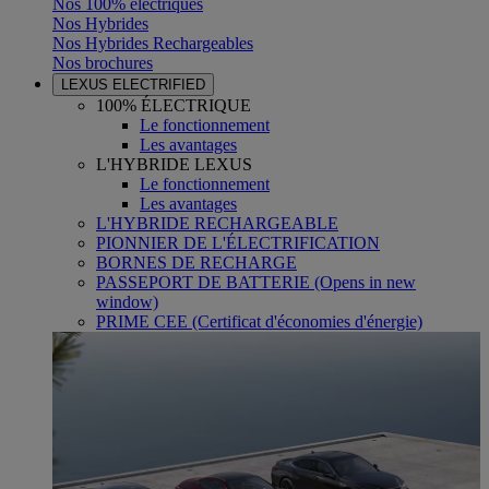
Nos 100% électriques
Nos Hybrides
Nos Hybrides Rechargeables
Nos brochures
LEXUS ELECTRIFIED
100% ÉLECTRIQUE
Le fonctionnement
Les avantages
L'HYBRIDE LEXUS
Le fonctionnement
Les avantages
L'HYBRIDE RECHARGEABLE
PIONNIER DE L'ÉLECTRIFICATION
BORNES DE RECHARGE
PASSEPORT DE BATTERIE
(Opens in new
window)
PRIME CEE (Certificat d'économies d'énergie)