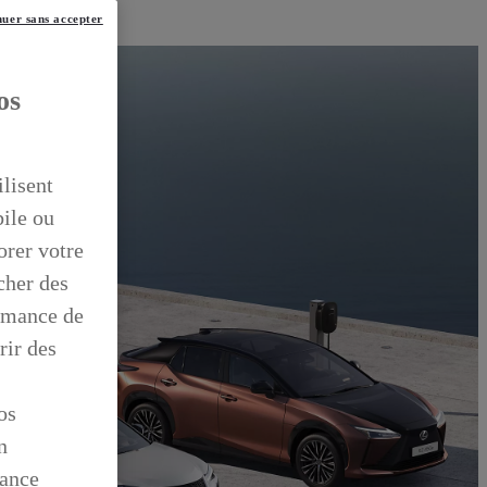
uer sans accepter
os
ilisent
bile ou
orer votre
icher des
ormance de
rir des
os
n
mance