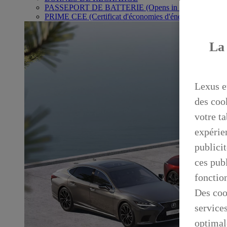
PASSEPORT DE BATTERIE
(Opens in new window)
PRIME CEE (Certificat d'économies d'énergie)
La 
Lexus e
des coo
votre ta
expérien
publicit
ces publ
fonctio
Des coo
service
optimal