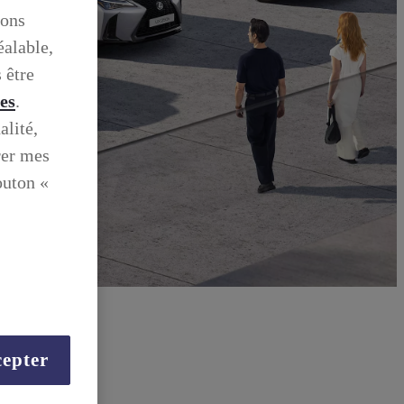
ions
éalable,
 être
ies
.
alité,
rer mes
outon «
epter