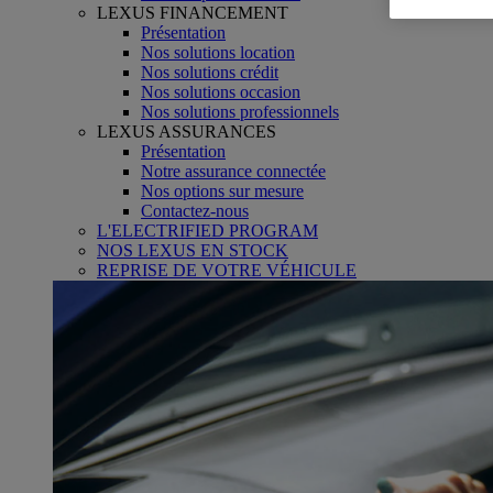
LEXUS FINANCEMENT
Présentation
Nos solutions location
Nos solutions crédit
Nos solutions occasion
Nos solutions professionnels
LEXUS ASSURANCES
Présentation
Notre assurance connectée
Nos options sur mesure
Contactez-nous
L'ELECTRIFIED PROGRAM
NOS LEXUS EN STOCK
REPRISE DE VOTRE VÉHICULE