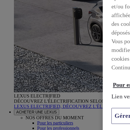
et/ou f
affiché
des cook
déposés
Vous po
modifie
cookies
Continu
Pour en
Lien ve
LEXUS ELECTRIFIED
DÉCOUVREZ L'ÉLECTRIFICATION SELON LEXUS
LEXUS ELECTRIFIED, DÉCOUVREZ L'ÉLECTRIFICA
ACHETER UNE LEXUS
Gére
NOS OFFRES DU MOMENT
Pour les particuliers
Pour les professionnels