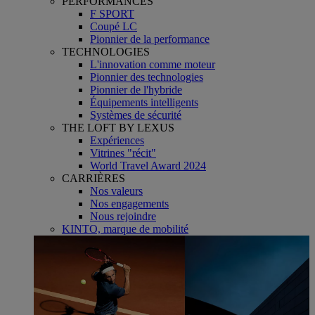
PERFORMANCES
F SPORT
Coupé LC
Pionnier de la performance
TECHNOLOGIES
L'innovation comme moteur
Pionnier des technologies
Pionnier de l'hybride
Équipements intelligents
Systèmes de sécurité
THE LOFT BY LEXUS
Expériences
Vitrines "récit"
World Travel Award 2024
CARRIÈRES
Nos valeurs
Nos engagements
Nous rejoindre
KINTO, marque de mobilité