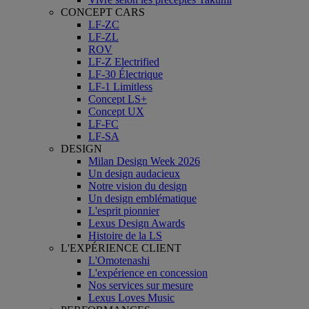
CONCEPT CARS
LF-ZC
LF-ZL
ROV
LF-Z Electrified
LF-30 Électrique
LF-1 Limitless
Concept LS+
Concept UX
LF-FC
LF-SA
DESIGN
Milan Design Week 2026
Un design audacieux
Notre vision du design
Un design emblématique
L'esprit pionnier
Lexus Design Awards
Histoire de la LS
L'EXPÉRIENCE CLIENT
L'Omotenashi
L'expérience en concession
Nos services sur mesure
Lexus Loves Music