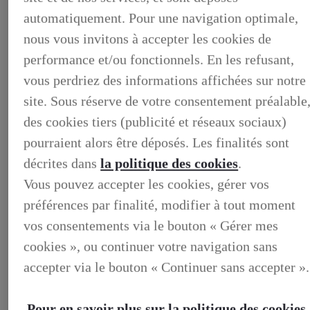
automatiquement. Pour une navigation optimale,
nous vous invitons à accepter les cookies de
performance et/ou fonctionnels. En les refusant,
vous perdriez des informations affichées sur notre
site. Sous réserve de votre consentement préalable
des cookies tiers (publicité et réseaux sociaux)
pourraient alors être déposés. Les finalités sont
décrites dans
la politique des cookies
.
Vous pouvez accepter les cookies, gérer vos
BUSINESS
DECOUVREZ NOS SOLUTIONS DEDIEES AUX
préférences par finalité, modifier à tout moment
PROFESSIONNELS
BUSINESS, DECOUVREZ NOS SOLUTIONS DEDIEES
vos consentements via le bouton « Gérer mes
AUX PROFESSIONNELS
cookies », ou continuer votre navigation sans
VOTRE LEXUS
ENTRETIEN & REPARATION
accepter via le bouton « Continuer sans accepter ».
Entretien du vehicule
Verification du systeme hybride
Controle technique
Pour en savoir plus sur la politique des cookies,