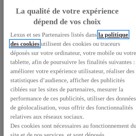
La qualité de votre expérience
dépend de vos choix
LEXUS PRÉFÉRENCE
DECOUVREZ LES VOITURES D'OCCASION
Lexus et ses Partenaires listés dans
la politique
LABELLISEES LEXUS PREFERENCE
LEXUS PRÉFÉRENCE, DECOUVREZ LES VOITURES
des cookies
utilisent des cookies ou traceurs
D'OCCASION LABELLISEES LEXUS PREFERENCE
déposés sur votre ordinateur, votre mobile ou votr
BUSINESS
LES AVANTAGES LEXUS BUSINESS
tablette, afin de poursuivre les finalités suivantes :
ELECTRIFIED TESTDRIVE
ELECTRIFIED PROGRAM
améliorer votre expérience utilisateur, réaliser des
NOS OFFRES DU MOMENT
statistiques d’audience, afficher des publicités
NOS SOLUTIONS DE FINANCEMENT
L'HYBRIDE POUR LES PROFESSIONNELS
ciblées sur les sites de partenaires, mesurer la
CONTACTEZ-NOUS
performance de ces publicités, utiliser des donnée
de géolocalisation, vous offrir des fonctionnalités
relatives aux réseaux sociaux.
Des cookies sont nécessaires au fonctionnement d
site et de nos services, et sont déposés