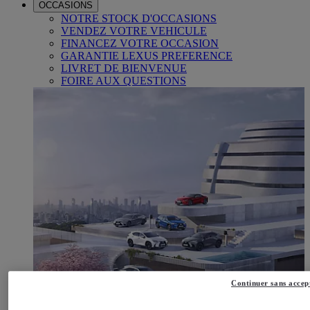
OCCASIONS
NOTRE STOCK D'OCCASIONS
VENDEZ VOTRE VEHICULE
FINANCEZ VOTRE OCCASION
GARANTIE LEXUS PREFERENCE
LIVRET DE BIENVENUE
FOIRE AUX QUESTIONS
Continuer sans accep