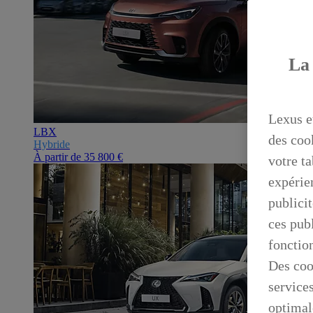
La 
Lexus e
LBX
des coo
Hybride
À partir de
35 800 €
votre ta
expérien
publicit
ces publ
fonctio
Des coo
service
optimal