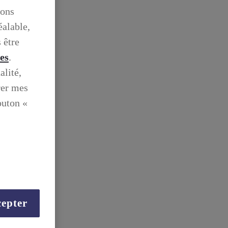
ions
éalable,
 être
ies
.
alité,
rer mes
outon «
epter