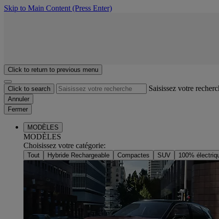
Skip to Main Content
(Press Enter)
Click to return to previous menu
Saisissez votre recher
Click to search
Annuler
Fermer
MODÈLES
MODÈLES
Choisissez votre catégorie
:
Tout
Hybride Rechargeable
Compactes
SUV
100% électriq