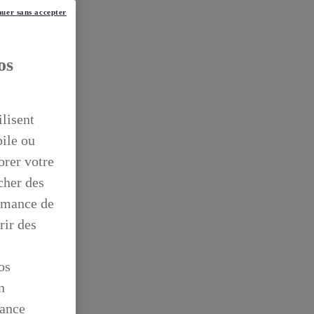
uer sans accepter
os
ilisent
bile ou
orer votre
icher des
ormance de
rir des
os
n
mance