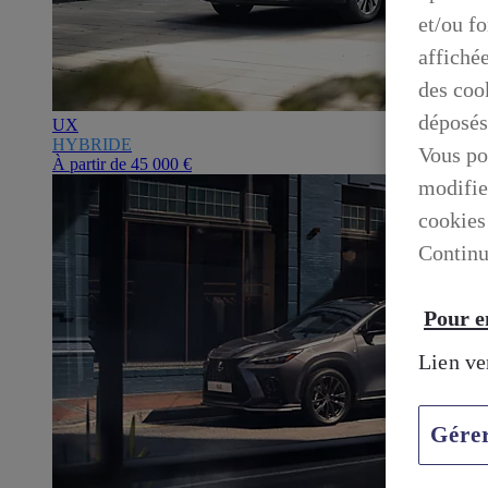
et/ou f
affiché
des cook
déposés
UX
HYBRIDE
Vous po
À partir de
45 000 €
modifie
cookies
Continu
Pour en
Lien ve
Gére