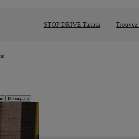
STOP DRIVE Takata
Trouvez 
che
ue
Monospace