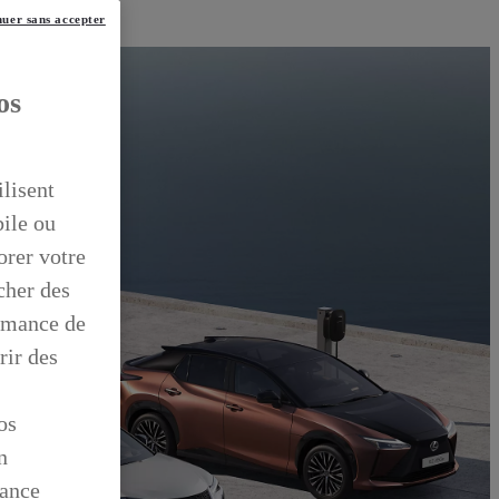
uer sans accepter
os
ilisent
bile ou
orer votre
icher des
ormance de
rir des
os
n
mance