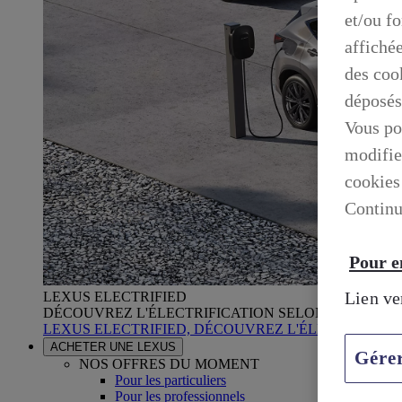
et/ou f
affiché
des cook
déposés
Vous po
modifie
cookies
Continu
Pour en
Lien ve
LEXUS ELECTRIFIED
DÉCOUVREZ L'ÉLECTRIFICATION SELON LEXUS
LEXUS ELECTRIFIED, DÉCOUVREZ L'ÉLECTRIFICA
ACHETER UNE LEXUS
Gére
NOS OFFRES DU MOMENT
Pour les particuliers
Pour les professionnels