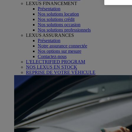
LEXUS FINANCEMENT
Présentation
Nos solutions location
Nos solutions crédit
Nos solutions occasion
Nos solutions professionnels
LEXUS ASSURANCES
Présentation
Notre assurance connectée
Nos options sur mesure
Contactez-nous
L'ELECTRIFIED PROGRAM
NOS LEXUS EN STOCK
REPRISE DE VOTRE VÉHICULE