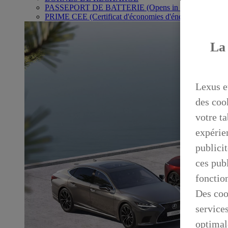
PASSEPORT DE BATTERIE
(Opens in new window)
PRIME CEE (Certificat d'économies d'énergie)
La 
Lexus e
des coo
votre ta
expérien
publicit
ces publ
fonctio
Des coo
service
optimal