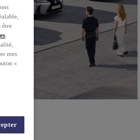
ions
éalable,
 être
ies
.
alité,
rer mes
outon «
epter