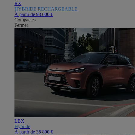
RX
HYBRIDE RECHARGEABLE
À partir de
93 000 €
Compactes
Fermer
LBX
Hybride
À partir de
35 800 €