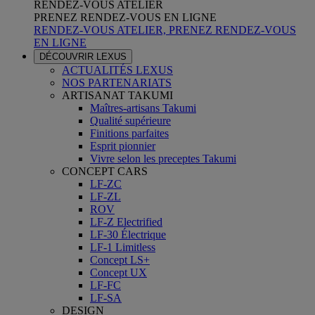
RENDEZ-VOUS ATELIER
PRENEZ RENDEZ-VOUS EN LIGNE
RENDEZ-VOUS ATELIER, PRENEZ RENDEZ-VOUS
EN LIGNE
DÉCOUVRIR LEXUS
ACTUALITÉS LEXUS
NOS PARTENARIATS
ARTISANAT TAKUMI
Maîtres-artisans Takumi
Qualité supérieure
Finitions parfaites
Esprit pionnier
Vivre selon les preceptes Takumi
CONCEPT CARS
LF-ZC
LF-ZL
ROV
LF-Z Electrified
LF-30 Électrique
LF-1 Limitless
Concept LS+
Concept UX
LF-FC
LF-SA
DESIGN