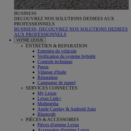
BUSINESS
DECOUVREZ NOS SOLUTIONS DEDIEES AUX
PROFESSIONNELS
BUSINESS, DECOUVREZ NOS SOLUTIONS DEDIEES
AUX PROFESSIONNELS
VOTRE LEXUS
ENTRETIEN & REPARATION
Entretien du vehicule
Verification du systeme hybride
Controle technique
Pneus
Vidange d'huile
Réparation
Campagne de rappel
SERVICES CONNECTES
My Lexus
Lexus Link+
Multimédia
Apple Carplay & Android Auto
Bluetooth
PIÈCES & ACCESSOIRES
Pièces d'origine Lexus
Accessoires d'origine Lexus