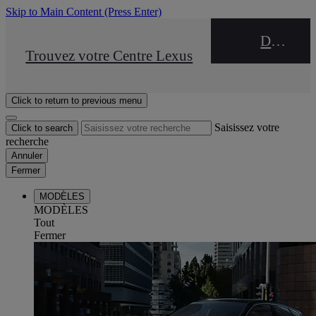
Skip to Main Content
(Press Enter)
DEALER NAME
STOP DRIVE Takata
Trouvez votre Centre Lexus
Click to return to previous menu
Saisissez votre
Click to search
recherche
Annuler
Fermer
MODÈLES
MODÈLES
Tout
Fermer