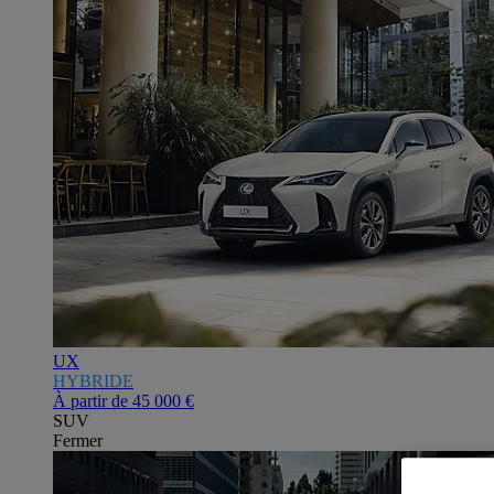
UX
HYBRIDE
À partir de
45 000 €
SUV
Fermer