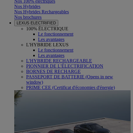
Nos 100% électriques
Nos Hybrides
Nos Hybrides Rechargeables
Nos brochures
LEXUS ELECTRIFIED
100% ÉLECTRIQUE
Le fonctionnement
Les avantages
L'HYBRIDE LEXUS
Le fonctionnement
Les avantages
L'HYBRIDE RECHARGEABLE
PIONNIER DE L'ÉLECTRIFICATION
BORNES DE RECHARGE
PASSEPORT DE BATTERIE
(Opens in new
window)
PRIME CEE (Certificat d'économies d'énergie)