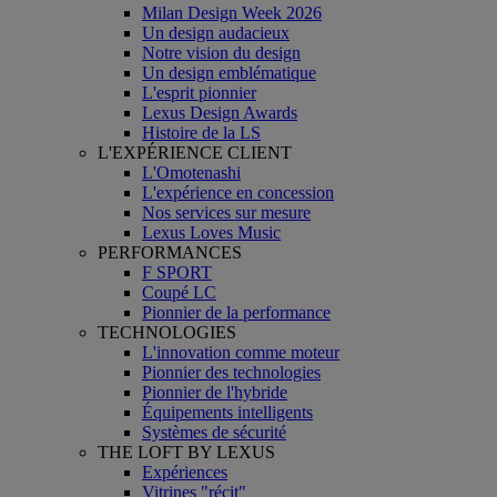
Milan Design Week 2026
Un design audacieux
Notre vision du design
Un design emblématique
L'esprit pionnier
Lexus Design Awards
Histoire de la LS
L'EXPÉRIENCE CLIENT
L'Omotenashi
L'expérience en concession
Nos services sur mesure
Lexus Loves Music
PERFORMANCES
F SPORT
Coupé LC
Pionnier de la performance
TECHNOLOGIES
L'innovation comme moteur
Pionnier des technologies
Pionnier de l'hybride
Équipements intelligents
Systèmes de sécurité
THE LOFT BY LEXUS
Expériences
Vitrines "récit"