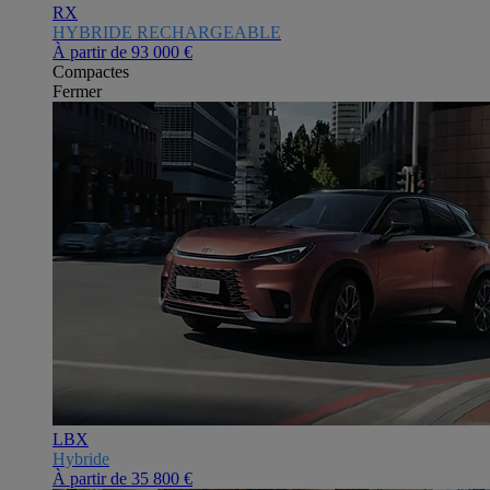
RX
HYBRIDE RECHARGEABLE
À partir de
93 000 €
Compactes
Fermer
LBX
Hybride
À partir de
35 800 €