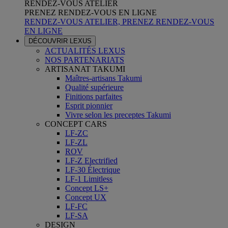
RENDEZ-VOUS ATELIER
PRENEZ RENDEZ-VOUS EN LIGNE
RENDEZ-VOUS ATELIER, PRENEZ RENDEZ-VOUS
EN LIGNE
DÉCOUVRIR LEXUS
ACTUALITÉS LEXUS
NOS PARTENARIATS
ARTISANAT TAKUMI
Maîtres-artisans Takumi
Qualité supérieure
Finitions parfaites
Esprit pionnier
Vivre selon les preceptes Takumi
CONCEPT CARS
LF-ZC
LF-ZL
ROV
LF-Z Electrified
LF-30 Électrique
LF-1 Limitless
Concept LS+
Concept UX
LF-FC
LF-SA
DESIGN