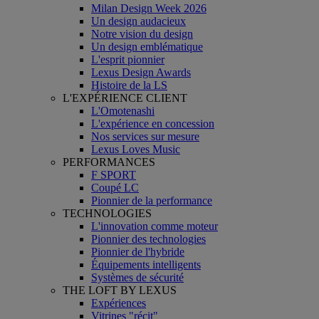
Milan Design Week 2026
Un design audacieux
Notre vision du design
Un design emblématique
L'esprit pionnier
Lexus Design Awards
Histoire de la LS
L'EXPÉRIENCE CLIENT
L'Omotenashi
L'expérience en concession
Nos services sur mesure
Lexus Loves Music
PERFORMANCES
F SPORT
Coupé LC
Pionnier de la performance
TECHNOLOGIES
L'innovation comme moteur
Pionnier des technologies
Pionnier de l'hybride
Équipements intelligents
Systèmes de sécurité
THE LOFT BY LEXUS
Expériences
Vitrines "récit"