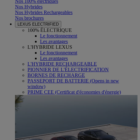
Nos 100% électriques
Nos Hybrides
Nos Hybrides Rechargeables
Nos brochures
LEXUS ELECTRIFIED
100% ÉLECTRIQUE
Le fonctionnement
Les avantages
L'HYBRIDE LEXUS
Le fonctionnement
Les avantages
L'HYBRIDE RECHARGEABLE
PIONNIER DE L'ÉLECTRIFICATION
BORNES DE RECHARGE
PASSEPORT DE BATTERIE
(Opens in new
window)
PRIME CEE (Certificat d'économies d'énergie)