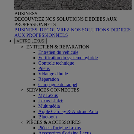
BUSINESS
DECOUVREZ NOS SOLUTIONS DEDIEES AUX
PROFESSIONNELS
BUSINESS, DECOUVREZ NOS SOLUTIONS DEDIEES
AUX PROFESSIONNELS
VOTRE LEXUS
ENTRETIEN & REPARATION
Entretien du vehicule
Verification du systeme hybride
Controle technique
Pneus
Vidange d'huile
Réparation
Campagne de rappel
SERVICES CONNECTES
My Lexus
Lexus Link+
Multimédia
Apple Carplay & Android Auto
Bluetooth
PIÈCES & ACCESSOIRES
Pièces d'origine Lexus
Accessoires d'origine Lexus