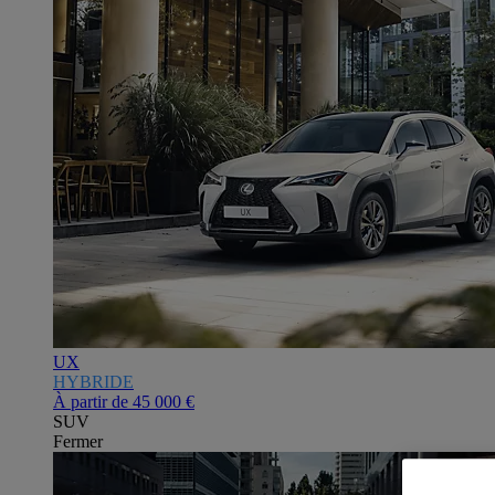
UX
HYBRIDE
À partir de
45 000 €
SUV
Fermer