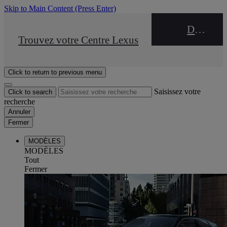
Skip to Main Content
(Press Enter)
DEALER NAME
STOP DRIVE Takata
Trouvez votre Centre Lexus
Click to return to previous menu
Saisissez votre
Click to search
recherche
Annuler
Fermer
MODÈLES
MODÈLES
Tout
Fermer