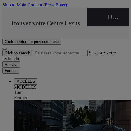
Skip to Main Content
(Press Enter)
DEALER NAME
STOP DRIVE Takata
Trouvez votre Centre Lexus
Click to return to previous menu
Saisissez votre
Click to search
recherche
Annuler
Fermer
MODÈLES
MODÈLES
Tout
Fermer