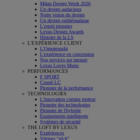
Milan Design Week 2026
Un design audacieux
Notre vision du design
Un design emblématique
L'esprit pionnier
Lexus Design Awards
Histoire de la LS
L'EXPÉRIENCE CLIENT
L'Omotenashi
L'expérience en concession
Nos services sur mesure
Lexus Loves Music
PERFORMANCES
F SPORT
Coupé LC
Pionnier de la performance
TECHNOLOGIES
L'innovation comme moteur
Pionnier des technologies
Pionnier de l'hybride
Équipements intelligents
Systèmes de sécurité
THE LOFT BY LEXUS
Expériences
Vitrines "récit"