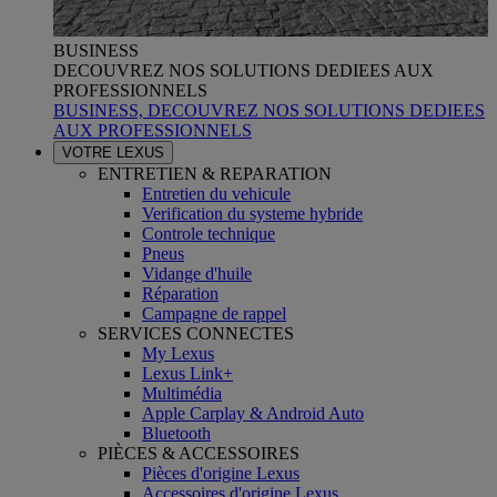
BUSINESS
DECOUVREZ NOS SOLUTIONS DEDIEES AUX
PROFESSIONNELS
BUSINESS, DECOUVREZ NOS SOLUTIONS DEDIEES
AUX PROFESSIONNELS
VOTRE LEXUS
ENTRETIEN & REPARATION
Entretien du vehicule
Verification du systeme hybride
Controle technique
Pneus
Vidange d'huile
Réparation
Campagne de rappel
SERVICES CONNECTES
My Lexus
Lexus Link+
Multimédia
Apple Carplay & Android Auto
Bluetooth
PIÈCES & ACCESSOIRES
Pièces d'origine Lexus
Accessoires d'origine Lexus