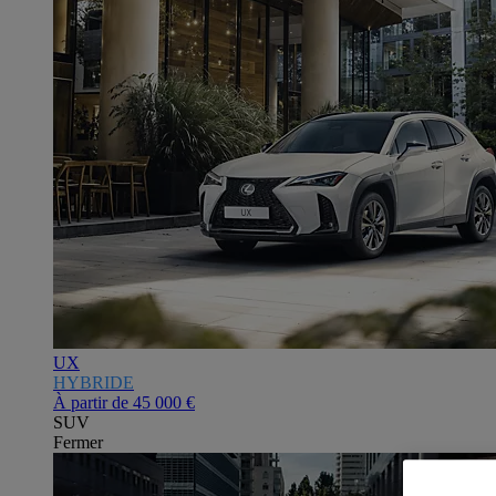
UX
HYBRIDE
À partir de
45 000 €
SUV
Fermer