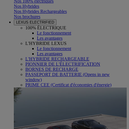
Nos 100% électriques
Nos Hybrides
Nos Hybrides Rechargeables
Nos brochures
LEXUS ELECTRIFIED
100% ÉLECTRIQUE
Le fonctionnement
Les avantages
L'HYBRIDE LEXUS
Le fonctionnement
Les avantages
L'HYBRIDE RECHARGEABLE
PIONNIER DE L'ÉLECTRIFICATION
BORNES DE RECHARGE
PASSEPORT DE BATTERIE
(Opens in new
window)
PRIME CEE (Certificat d'économies d'énergie)