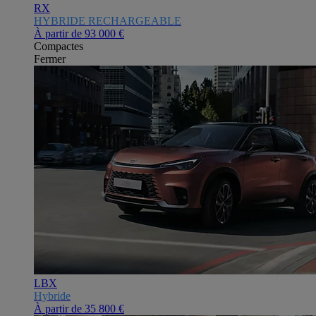
RX
HYBRIDE RECHARGEABLE
À partir de
93 000 €
Compactes
Fermer
LBX
Hybride
À partir de
35 800 €