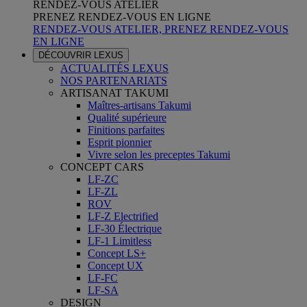
RENDEZ-VOUS ATELIER
PRENEZ RENDEZ-VOUS EN LIGNE
RENDEZ-VOUS ATELIER, PRENEZ RENDEZ-VOUS
EN LIGNE
DÉCOUVRIR LEXUS
ACTUALITÉS LEXUS
NOS PARTENARIATS
ARTISANAT TAKUMI
Maîtres-artisans Takumi
Qualité supérieure
Finitions parfaites
Esprit pionnier
Vivre selon les preceptes Takumi
CONCEPT CARS
LF-ZC
LF-ZL
ROV
LF-Z Electrified
LF-30 Électrique
LF-1 Limitless
Concept LS+
Concept UX
LF-FC
LF-SA
DESIGN