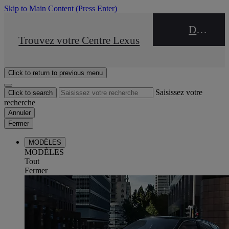
Skip to Main Content
(Press Enter)
DEALER NAME
STOP DRIVE Takata
Trouvez votre Centre Lexus
Click to return to previous menu
Saisissez votre
Click to search
recherche
Annuler
Fermer
MODÈLES
MODÈLES
Tout
Fermer