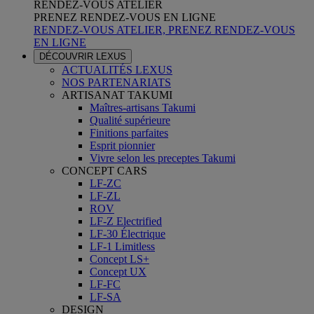
RENDEZ-VOUS ATELIER
PRENEZ RENDEZ-VOUS EN LIGNE
RENDEZ-VOUS ATELIER, PRENEZ RENDEZ-VOUS
EN LIGNE
DÉCOUVRIR LEXUS
ACTUALITÉS LEXUS
NOS PARTENARIATS
ARTISANAT TAKUMI
Maîtres-artisans Takumi
Qualité supérieure
Finitions parfaites
Esprit pionnier
Vivre selon les preceptes Takumi
CONCEPT CARS
LF-ZC
LF-ZL
ROV
LF-Z Electrified
LF-30 Électrique
LF-1 Limitless
Concept LS+
Concept UX
LF-FC
LF-SA
DESIGN