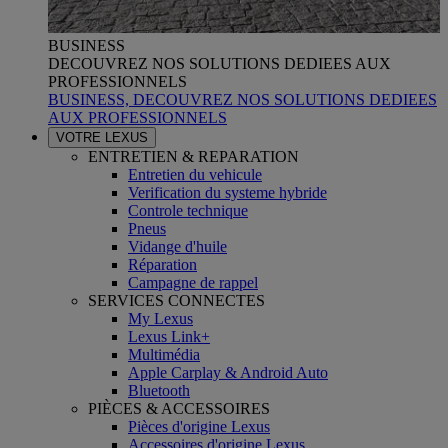
BUSINESS
DECOUVREZ NOS SOLUTIONS DEDIEES AUX
PROFESSIONNELS
BUSINESS, DECOUVREZ NOS SOLUTIONS DEDIEES
AUX PROFESSIONNELS
VOTRE LEXUS
ENTRETIEN & REPARATION
Entretien du vehicule
Verification du systeme hybride
Controle technique
Pneus
Vidange d'huile
Réparation
Campagne de rappel
SERVICES CONNECTES
My Lexus
Lexus Link+
Multimédia
Apple Carplay & Android Auto
Bluetooth
PIÈCES & ACCESSOIRES
Pièces d'origine Lexus
Accessoires d'origine Lexus