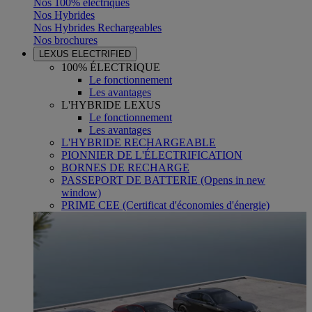
Nos 100% électriques
Nos Hybrides
Nos Hybrides Rechargeables
Nos brochures
LEXUS ELECTRIFIED
100% ÉLECTRIQUE
Le fonctionnement
Les avantages
L'HYBRIDE LEXUS
Le fonctionnement
Les avantages
L'HYBRIDE RECHARGEABLE
PIONNIER DE L'ÉLECTRIFICATION
BORNES DE RECHARGE
PASSEPORT DE BATTERIE
(Opens in new
window)
PRIME CEE (Certificat d'économies d'énergie)