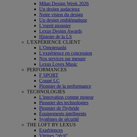
Milan Design Week 2026
Un design audacieux
Notre vision du design
Un design emblématique
L'esprit pionnier
Lexus Design Awards
Histoire de la LS
L'EXPÉRIENCE CLIENT
L'Omotenashi
L'expérience en concession
Nos services sur mesure
Lexus Loves Music
PERFORMANCES
F SPORT
Coupé LC
Pionnier de la performance
TECHNOLOGIES
L'innovation comme moteur
Pionnier des technologies
Pionnier de l'hybride
Équipements intelligents
Systèmes de sécurité
THE LOFT BY LEXUS
Expériences
Vitrines "récit"