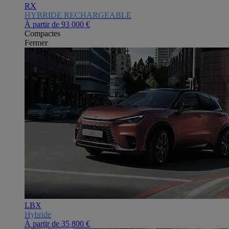
RX
HYBRIDE RECHARGEABLE
À partir de
93 000 €
Compactes
Fermer
LBX
Hybride
À partir de
35 800 €