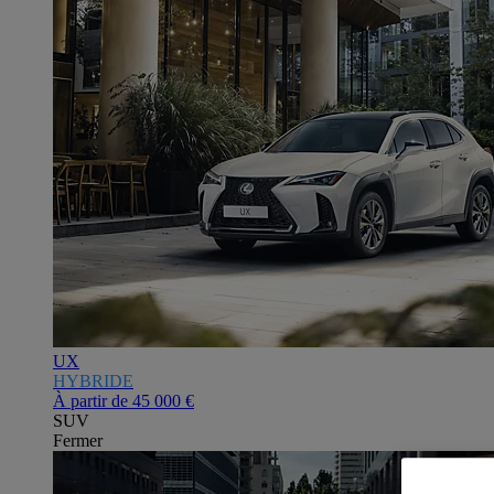
UX
HYBRIDE
À partir de
45 000 €
SUV
Fermer