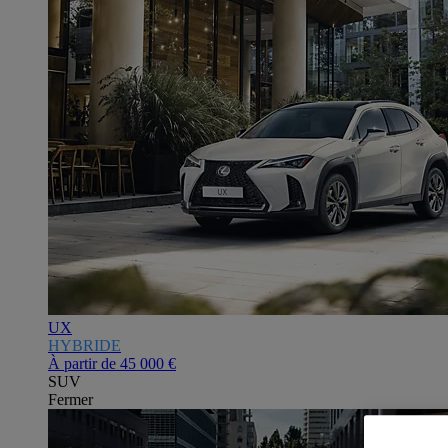
UX
HYBRIDE
À partir de
45 000 €
SUV
Fermer