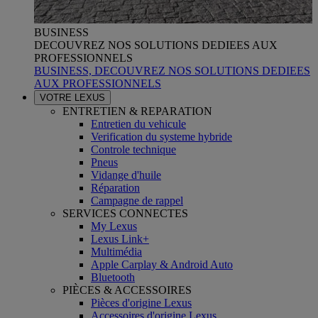
BUSINESS
DECOUVREZ NOS SOLUTIONS DEDIEES AUX
PROFESSIONNELS
BUSINESS, DECOUVREZ NOS SOLUTIONS DEDIEES
AUX PROFESSIONNELS
VOTRE LEXUS
ENTRETIEN & REPARATION
Entretien du vehicule
Verification du systeme hybride
Controle technique
Pneus
Vidange d'huile
Réparation
Campagne de rappel
SERVICES CONNECTES
My Lexus
Lexus Link+
Multimédia
Apple Carplay & Android Auto
Bluetooth
PIÈCES & ACCESSOIRES
Pièces d'origine Lexus
Accessoires d'origine Lexus