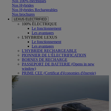
Nos 100% électriques
Nos Hybrides
Nos Hybrides Rechargeables
Nos brochures
LEXUS ELECTRIFIED
100% ÉLECTRIQUE
Le fonctionnement
Les avantages
L'HYBRIDE LEXUS
Le fonctionnement
Les avantages
L'HYBRIDE RECHARGEABLE
PIONNIER DE L'ÉLECTRIFICATION
BORNES DE RECHARGE
PASSEPORT DE BATTERIE
(Opens in new
window)
PRIME CEE (Certificat d'économies d'énergie)