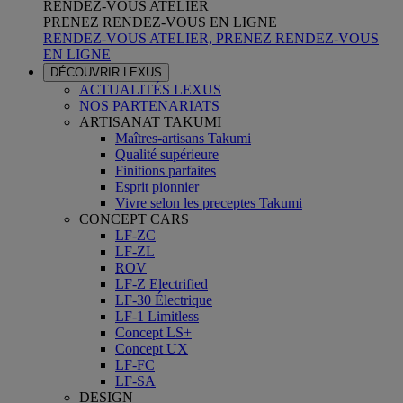
RENDEZ-VOUS ATELIER
PRENEZ RENDEZ-VOUS EN LIGNE
RENDEZ-VOUS ATELIER, PRENEZ RENDEZ-VOUS
EN LIGNE
DÉCOUVRIR LEXUS
ACTUALITÉS LEXUS
NOS PARTENARIATS
ARTISANAT TAKUMI
Maîtres-artisans Takumi
Qualité supérieure
Finitions parfaites
Esprit pionnier
Vivre selon les preceptes Takumi
CONCEPT CARS
LF-ZC
LF-ZL
ROV
LF-Z Electrified
LF-30 Électrique
LF-1 Limitless
Concept LS+
Concept UX
LF-FC
LF-SA
DESIGN