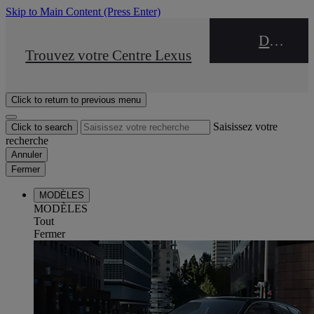
Skip to Main Content
(Press Enter)
DEALER NAME
STOP DRIVE Takata
Trouvez votre Centre Lexus
Click to return to previous menu
Saisissez votre
Click to search
recherche
Annuler
Fermer
MODÈLES
MODÈLES
Tout
Fermer