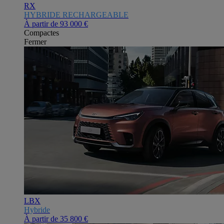
RX
HYBRIDE RECHARGEABLE
À partir de
93 000 €
Compactes
Fermer
LBX
Hybride
À partir de
35 800 €