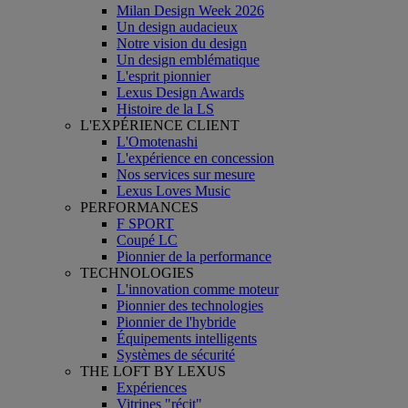
Milan Design Week 2026
Un design audacieux
Notre vision du design
Un design emblématique
L'esprit pionnier
Lexus Design Awards
Histoire de la LS
L'EXPÉRIENCE CLIENT
L'Omotenashi
L'expérience en concession
Nos services sur mesure
Lexus Loves Music
PERFORMANCES
F SPORT
Coupé LC
Pionnier de la performance
TECHNOLOGIES
L'innovation comme moteur
Pionnier des technologies
Pionnier de l'hybride
Équipements intelligents
Systèmes de sécurité
THE LOFT BY LEXUS
Expériences
Vitrines "récit"