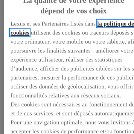
La qualité de votre expérience
dépend de vos choix
Lexus et ses Partenaires listés dans
la politique d
LEXUS PRÉFÉRENCE
DECOUVREZ LES VOITURES D'OCCASION
cookies
utilisent des cookies ou traceurs déposés s
LABELLISEES LEXUS PREFERENCE
LEXUS PRÉFÉRENCE, DECOUVREZ LES VOITURES
votre ordinateur, votre mobile ou votre tablette, af
D'OCCASION LABELLISEES LEXUS PREFERENCE
poursuivre les finalités suivantes : améliorer votre
BUSINESS
LES AVANTAGES LEXUS BUSINESS
expérience utilisateur, réaliser des statistiques
ELECTRIFIED TESTDRIVE
d’audience, afficher des publicités ciblées sur les s
ELECTRIFIED PROGRAM
NOS OFFRES DU MOMENT
partenaires, mesurer la performance de ces publici
NOS SOLUTIONS DE FINANCEMENT
L'HYBRIDE POUR LES PROFESSIONNELS
utiliser des données de géolocalisation, vous offrir
CONTACTEZ-NOUS
fonctionnalités relatives aux réseaux sociaux.
Des cookies sont nécessaires au fonctionnement du
et de nos services, et sont déposés automatiquemen
Pour une navigation optimale, nous vous invitons 
accepter les cookies de performance et/ou fonction