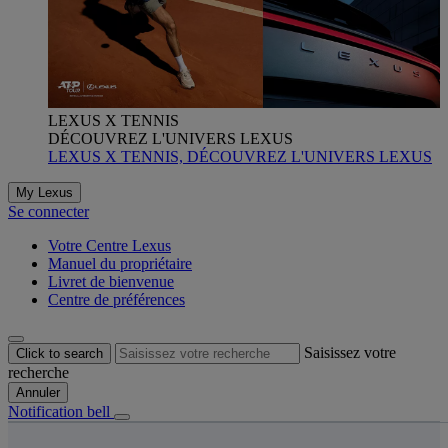
LEXUS X TENNIS
DÉCOUVREZ L'UNIVERS LEXUS
LEXUS X TENNIS, DÉCOUVREZ L'UNIVERS LEXUS
My Lexus
Se connecter
Votre Centre Lexus
Manuel du propriétaire
Livret de bienvenue
Centre de préférences
Saisissez votre
Click to search
recherche
Annuler
Notification bell
s êtes ici
: