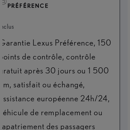
PRÉFÉRENCE
Inclus
Garantie Lexus Préférence, 150
points de contrôle, contrôle
gratuit après 30 jours ou 1 500
km, satisfait ou échangé,
assistance européenne 24h/24,
véhicule de remplacement ou
rapatriement des passagers