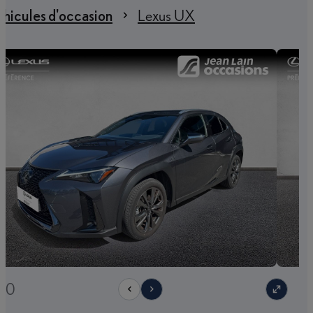
hicules d'occasion
Lexus UX
/20