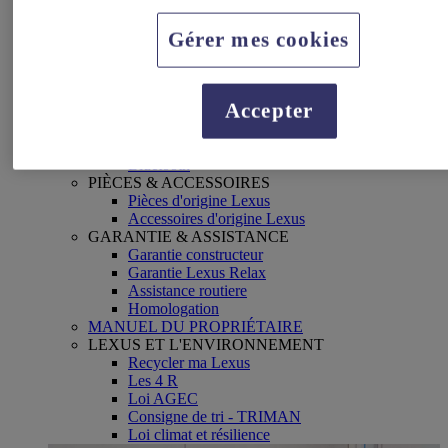
Pneus
Vidange d'huile
Gérer mes cookies
Réparation
Campagne de rappel
SERVICES CONNECTES
My Lexus
Accepter
Lexus Link+
Multimédia
Apple Carplay & Android Auto
Bluetooth
PIÈCES & ACCESSOIRES
Pièces d'origine Lexus
Accessoires d'origine Lexus
GARANTIE & ASSISTANCE
Garantie constructeur
Garantie Lexus Relax
Assistance routiere
Homologation
MANUEL DU PROPRIÉTAIRE
LEXUS ET L'ENVIRONNEMENT
Recycler ma Lexus
Les 4 R
Loi AGEC
Consigne de tri - TRIMAN
Loi climat et résilience