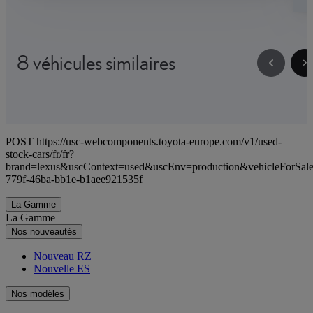
8 véhicules similaires
POST https://usc-webcomponents.toyota-europe.com/v1/used-
stock-cars/fr/fr?
brand=lexus&uscContext=used&uscEnv=production&vehicleForSal
779f-46ba-bb1e-b1aee921535f
La Gamme
La Gamme
Nos nouveautés
Nouveau RZ
Nouvelle ES
Nos modèles