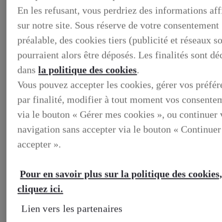
En les refusant, vous perdriez des informations af
sur notre site. Sous réserve de votre consentement
préalable, des cookies tiers (publicité et réseaux s
pourraient alors être déposés. Les finalités sont dé
dans
la politique des cookies
.
Vous pouvez accepter les cookies, gérer vos préfé
par finalité, modifier à tout moment vos consente
via le bouton « Gérer mes cookies », ou continuer 
navigation sans accepter via le bouton « Continuer
BUSINESS
DECOUVREZ NOS SOLUTIONS DEDIEES AUX
accepter ».
PROFESSIONNELS
BUSINESS, DECOUVREZ NOS SOLUTIONS DEDIEES
AUX PROFESSIONNELS
Pour en savoir plus sur la politique des cookies
VOTRE LEXUS
ENTRETIEN & REPARATION
cliquez ici.
Entretien du vehicule
Verification du systeme hybride
Lien vers les partenaires
Controle technique