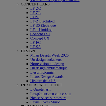
CONCEPT CARS
LF-ZC
LF-ZL
ROV
LF-Z Electrified
LF-30 Électrique
LF-1 Limitless
Concept LS+
Concept UX
LF-FC
LF-SA
DESIGN
Milan Design Week 2026
Un design audacieux
Notre vision du design
Un design emblématique
L'esprit pionnier
Lexus Design Awards
Histoire de la LS
L'EXPÉRIENCE CLIENT
L'Omotenashi
L'expérience en concession
Nos services sur mesure
Lexus Loves Music