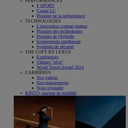
PERFORMANCES
F SPORT
Coupé LC
Pionnier de la performance
TECHNOLOGIES
L'innovation comme moteur
Pionnier des technologies
Pionnier de l'hybride
Équipements intelligents
Systèmes de sécurité
THE LOFT BY LEXUS
Expériences
Vitrines "récit"
World Travel Award 2024
CARRIÈRES
Nos valeurs
Nos engagements
Nous rejoindre
KINTO, marque de mobilité