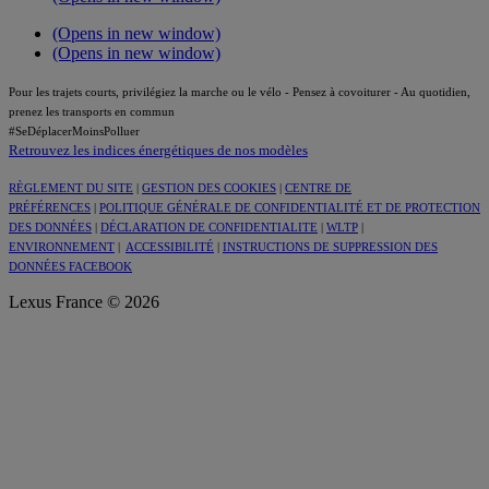
(Opens in new window)
(Opens in new window)
Pour les trajets courts, privilégiez la marche ou le vélo - Pensez à covoiturer - Au quotidien,
prenez les transports en commun
#SeDéplacerMoinsPolluer
Retrouvez les indices énergétiques de nos modèles
RÈGLEMENT DU SITE
|
GESTION DES COOKIES
|
CENTRE DE
PRÉFÉRENCES
|
POLITIQUE GÉNÉRALE DE CONFIDENTIALITÉ ET DE PROTECTION
DES DONNÉES
|
DÉCLARATION DE CONFIDENTIALITE
|
WLTP
|
ENVIRONNEMENT
|
ACCESSIBILITÉ
|
INSTRUCTIONS DE SUPPRESSION DES
DONNÉES FACEBOOK
Lexus France © 2026