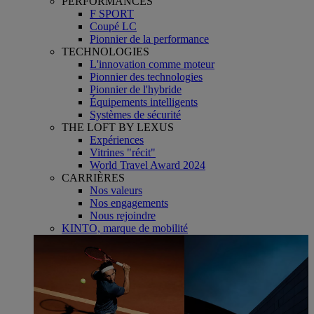
PERFORMANCES
F SPORT
Coupé LC
Pionnier de la performance
TECHNOLOGIES
L'innovation comme moteur
Pionnier des technologies
Pionnier de l'hybride
Équipements intelligents
Systèmes de sécurité
THE LOFT BY LEXUS
Expériences
Vitrines "récit"
World Travel Award 2024
CARRIÈRES
Nos valeurs
Nos engagements
Nous rejoindre
KINTO, marque de mobilité