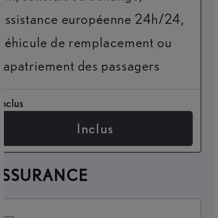
assistance européenne 24h/24,
véhicule de remplacement ou
rapatriement des passagers
Inclus
Inclus
ASSURANCE