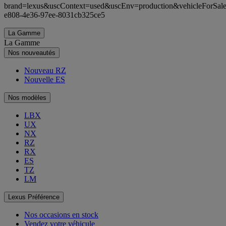
brand=lexus&uscContext=used&uscEnv=production&vehicleForSal
e808-4e36-97ee-8031cb325ce5
La Gamme
La Gamme
Nos nouveautés
Nouveau RZ
Nouvelle ES
Nos modèles
LBX
UX
NX
RZ
RX
ES
TZ
LM
Lexus Préférence
Nos occasions en stock
Vendez votre véhicule