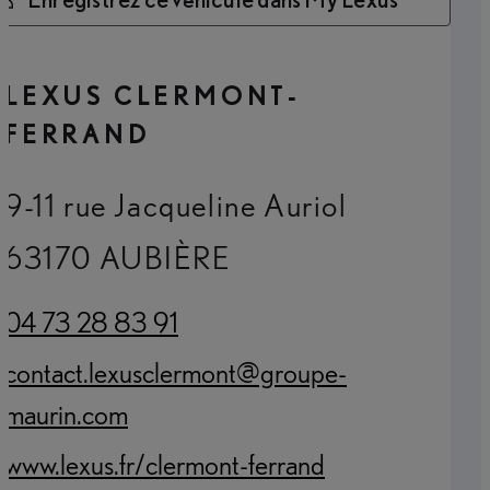
LEXUS CLERMONT-
FERRAND
9-11 rue Jacqueline Auriol
63170 AUBIÈRE
04 73 28 83 91
(Opens in new tab)
contact.lexusclermont@groupe-
(Opens in new tab)
maurin.com
www.lexus.fr/clermont-ferrand
(Opens in new tab)