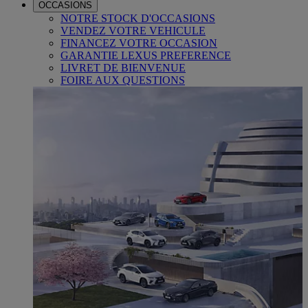
OCCASIONS
NOTRE STOCK D'OCCASIONS
VENDEZ VOTRE VEHICULE
FINANCEZ VOTRE OCCASION
GARANTIE LEXUS PREFERENCE
LIVRET DE BIENVENUE
FOIRE AUX QUESTIONS