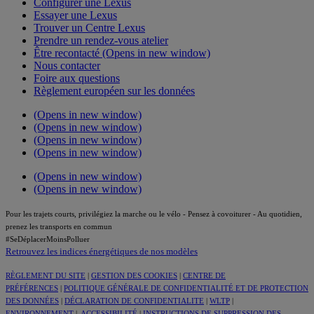
Configurer une Lexus
Essayer une Lexus
Trouver un Centre Lexus
Prendre un rendez-vous atelier
Être recontacté
(Opens in new window)
Nous contacter
Foire aux questions
Règlement européen sur les données
(Opens in new window)
(Opens in new window)
(Opens in new window)
(Opens in new window)
(Opens in new window)
(Opens in new window)
Pour les trajets courts, privilégiez la marche ou le vélo - Pensez à covoiturer - Au quotidien,
prenez les transports en commun
#SeDéplacerMoinsPolluer
Retrouvez les indices énergétiques de nos modèles
RÈGLEMENT DU SITE
|
GESTION DES COOKIES
|
CENTRE DE
PRÉFÉRENCES
|
POLITIQUE GÉNÉRALE DE CONFIDENTIALITÉ ET DE PROTECTION
DES DONNÉES
|
DÉCLARATION DE CONFIDENTIALITE
|
WLTP
|
ENVIRONNEMENT
|
ACCESSIBILITÉ
|
INSTRUCTIONS DE SUPPRESSION DES