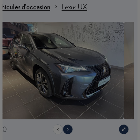
hicules d'occasion
Lexus UX
/20