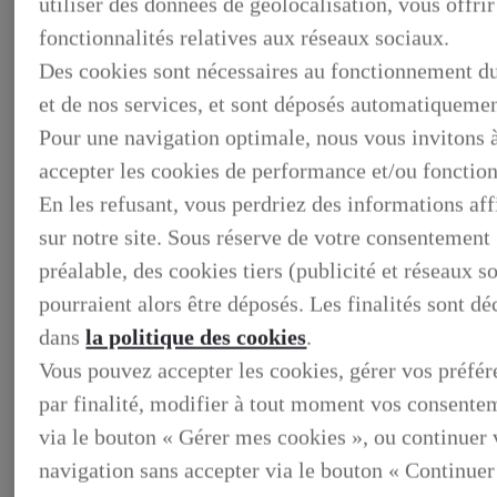
utiliser des données de géolocalisation, vous offrir
fonctionnalités relatives aux réseaux sociaux.
Des cookies sont nécessaires au fonctionnement du
et de nos services, et sont déposés automatiquemen
Pour une navigation optimale, nous vous invitons 
accepter les cookies de performance et/ou fonction
En les refusant, vous perdriez des informations af
sur notre site. Sous réserve de votre consentement
préalable, des cookies tiers (publicité et réseaux s
BUSINESS
pourraient alors être déposés. Les finalités sont dé
DECOUVREZ NOS SOLUTIONS DEDIEES AUX
dans
la politique des cookies
.
PROFESSIONNELS
BUSINESS, DECOUVREZ NOS SOLUTIONS DEDIEES
Vous pouvez accepter les cookies, gérer vos préfé
AUX PROFESSIONNELS
VOTRE LEXUS
par finalité, modifier à tout moment vos consente
ENTRETIEN & REPARATION
via le bouton « Gérer mes cookies », ou continuer 
Entretien du vehicule
Verification du systeme hybride
navigation sans accepter via le bouton « Continuer
Controle technique