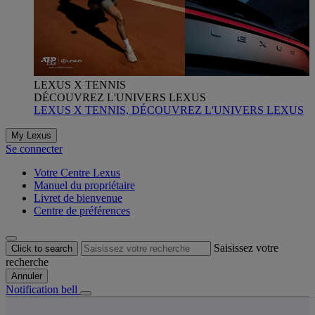
LEXUS X TENNIS
DÉCOUVREZ L'UNIVERS LEXUS
LEXUS X TENNIS, DÉCOUVREZ L'UNIVERS LEXUS
My Lexus
Se connecter
Votre Centre Lexus
Manuel du propriétaire
Livret de bienvenue
Centre de préférences
Saisissez votre
Click to search
recherche
Annuler
Notification bell
s êtes ici
: