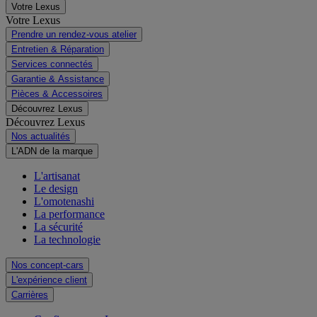
Votre Lexus
Votre Lexus
Prendre un rendez-vous atelier
Entretien & Réparation
Services connectés
Garantie & Assistance
Pièces & Accessoires
Découvrez Lexus
Découvrez Lexus
Nos actualités
L'ADN de la marque
L'artisanat
Le design
L'omotenashi
La performance
La sécurité
La technologie
Nos concept-cars
L'expérience client
Carrières