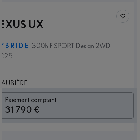
Sauvegar
LEXUS UX
YBRIDE
300h F SPORT Design 2WD
C25
AUBIÈRE
Loyer mensuel
Paiement comptant
31 790 €