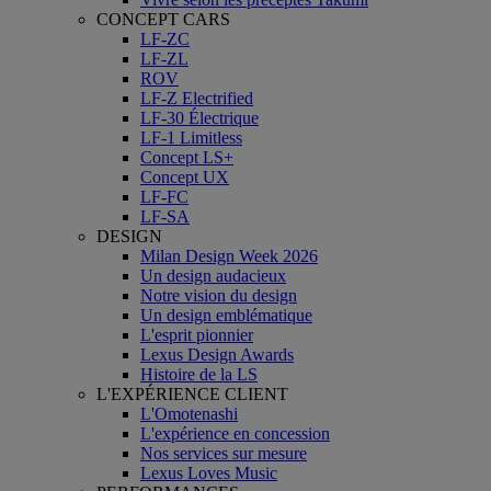
CONCEPT CARS
LF-ZC
LF-ZL
ROV
LF-Z Electrified
LF-30 Électrique
LF-1 Limitless
Concept LS+
Concept UX
LF-FC
LF-SA
DESIGN
Milan Design Week 2026
Un design audacieux
Notre vision du design
Un design emblématique
L'esprit pionnier
Lexus Design Awards
Histoire de la LS
L'EXPÉRIENCE CLIENT
L'Omotenashi
L'expérience en concession
Nos services sur mesure
Lexus Loves Music