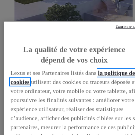
LEXUS PRÉFÉRENCE
Continuer s
DECOUVREZ LES VOITURES D'OCCASION
LABELLISEES LEXUS PREFERENCE
LEXUS PRÉFÉRENCE, DECOUVREZ LES VOITURES
D'OCCASION LABELLISEES LEXUS PREFERENCE
La qualité de votre expérience
BUSINESS
dépend de vos choix
LES AVANTAGES LEXUS BUSINESS
ELECTRIFIED TESTDRIVE
ELECTRIFIED PROGRAM
Lexus et ses Partenaires listés dans
la politique d
NOS OFFRES DU MOMENT
NOS SOLUTIONS DE FINANCEMENT
cookies
utilisent des cookies ou traceurs déposés s
L'HYBRIDE POUR LES PROFESSIONNELS
votre ordinateur, votre mobile ou votre tablette, af
CONTACTEZ-NOUS
poursuivre les finalités suivantes : améliorer votre
expérience utilisateur, réaliser des statistiques
d’audience, afficher des publicités ciblées sur les s
partenaires, mesurer la performance de ces publici