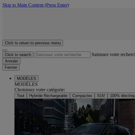
Skip to Main Content
(Press Enter)
Click to return to previous menu
Saisissez votre recher
Click to search
Annuler
Fermer
MODÈLES
MODÈLES
Choisissez votre catégorie
:
Tout
Hybride Rechargeable
Compactes
SUV
100% électriq