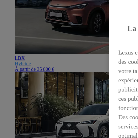
La 
Lexus e
LBX
des coo
Hybride
À partir de
35 800 €
votre ta
expérien
publicit
ces publ
fonctio
Des coo
service
optimal