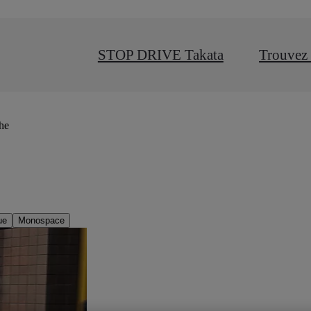
STOP DRIVE Takata
Trouvez 
che
ue
Monospace