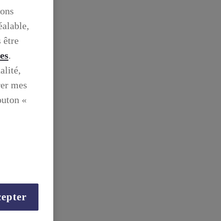
ions
éalable,
 être
ies
.
alité,
rer mes
outon «
epter