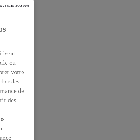
uer sans accepter
os
ilisent
bile ou
orer votre
icher des
ormance de
rir des
os
n
mance