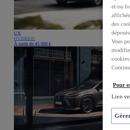
et/ou f
affiché
des cook
déposés
UX
HYBRIDE
Vous po
À partir de
45 000 €
modifie
cookies
Continu
Pour en
Lien ve
Gére