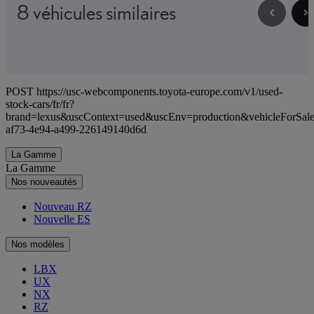
8 véhicules similaires
POST https://usc-webcomponents.toyota-europe.com/v1/used-
stock-cars/fr/fr?
brand=lexus&uscContext=used&uscEnv=production&vehicleForSal
af73-4e94-a499-226149140d6d
La Gamme
La Gamme
Nos nouveautés
Nouveau RZ
Nouvelle ES
Nos modèles
LBX
UX
NX
RZ