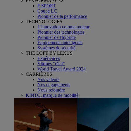
PERFORMANCES
F SPORT
Coupé LC
Pionnier de la performance
TECHNOLOGIES
L'innovation comme moteur
Pionnier des technologies
Pionnier de l'hybride
Équipements intelligents
Systèmes de sécurité
THE LOFT BY LEXUS
Expériences
Vitrines "récit"
World Travel Award 2024
CARRIÈRES
Nos valeurs
Nos engagements
Nous rejoindre
KINTO, marque de mobilité