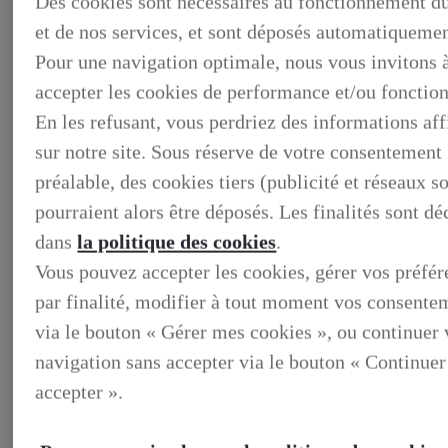
Des cookies sont nécessaires au fonctionnement du
et de nos services, et sont déposés automatiquemen
Pour une navigation optimale, nous vous invitons 
accepter les cookies de performance et/ou fonction
En les refusant, vous perdriez des informations af
sur notre site. Sous réserve de votre consentement
préalable, des cookies tiers (publicité et réseaux s
pourraient alors être déposés. Les finalités sont dé
dans
la politique des cookies
.
BUSINESS
Vous pouvez accepter les cookies, gérer vos préfé
DECOUVREZ NOS SOLUTIONS DEDIEES AUX
par finalité, modifier à tout moment vos consente
PROFESSIONNELS
BUSINESS, DECOUVREZ NOS SOLUTIONS DEDIEES
via le bouton « Gérer mes cookies », ou continuer 
AUX PROFESSIONNELS
navigation sans accepter via le bouton « Continuer
VOTRE LEXUS
ENTRETIEN & REPARATION
accepter ».
Entretien du vehicule
Verification du systeme hybride
Controle technique