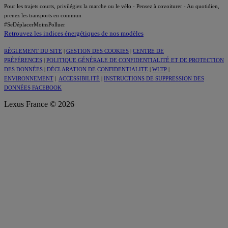
Pour les trajets courts, privilégiez la marche ou le vélo - Pensez à covoiturer - Au quotidien,
prenez les transports en commun
#SeDéplacerMoinsPolluer
Retrouvez les indices énergétiques de nos modèles
RÈGLEMENT DU SITE
|
GESTION DES COOKIES
|
CENTRE DE
PRÉFÉRENCES
|
POLITIQUE GÉNÉRALE DE CONFIDENTIALITÉ ET DE PROTECTION
DES DONNÉES
|
DÉCLARATION DE CONFIDENTIALITE
|
WLTP
|
ENVIRONNEMENT
|
ACCESSIBILITÉ
|
INSTRUCTIONS DE SUPPRESSION DES
DONNÉES FACEBOOK
Lexus France © 2026