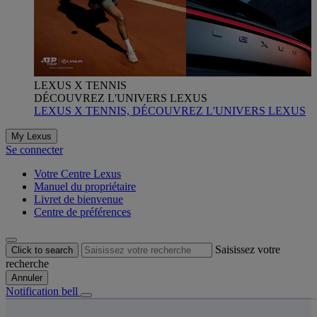
LEXUS X TENNIS
DÉCOUVREZ L'UNIVERS LEXUS
LEXUS X TENNIS, DÉCOUVREZ L'UNIVERS LEXUS
My Lexus
Se connecter
Votre Centre Lexus
Manuel du propriétaire
Livret de bienvenue
Centre de préférences
Saisissez votre
Click to search
recherche
Annuler
Notification bell
s êtes ici
: