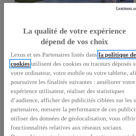
Continuer s
LEXUS PRÉFÉRENCE
La qualité de votre expérience
DECOUVREZ LES VOITURES D'OCCASION
LABELLISEES LEXUS PREFERENCE
dépend de vos choix
LEXUS PRÉFÉRENCE, DECOUVREZ LES VOITURES
D'OCCASION LABELLISEES LEXUS PREFERENCE
BUSINESS
Lexus et ses Partenaires listés dans
la politique d
LES AVANTAGES LEXUS BUSINESS
cookies
utilisent des cookies ou traceurs déposés s
ELECTRIFIED TESTDRIVE
ELECTRIFIED PROGRAM
votre ordinateur, votre mobile ou votre tablette, af
NOS OFFRES DU MOMENT
NOS SOLUTIONS DE FINANCEMENT
poursuivre les finalités suivantes : améliorer votre
L'HYBRIDE POUR LES PROFESSIONNELS
expérience utilisateur, réaliser des statistiques
CONTACTEZ-NOUS
d’audience, afficher des publicités ciblées sur les s
partenaires, mesurer la performance de ces publici
utiliser des données de géolocalisation, vous offrir
fonctionnalités relatives aux réseaux sociaux.