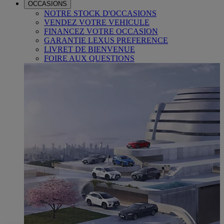
OCCASIONS
NOTRE STOCK D'OCCASIONS
VENDEZ VOTRE VEHICULE
FINANCEZ VOTRE OCCASION
GARANTIE LEXUS PREFERENCE
LIVRET DE BIENVENUE
FOIRE AUX QUESTIONS