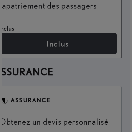
rapatriement des passagers
Inclus
Inclus
ASSURANCE
ASSURANCE
Obtenez un devis personnalisé