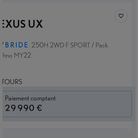
Sauvegar
LEXUS UX
YBRIDE
250H 2WD F SPORT / Pack
echno MY22
TOURS
Loyer mensuel
Paiement comptant
29 990 €