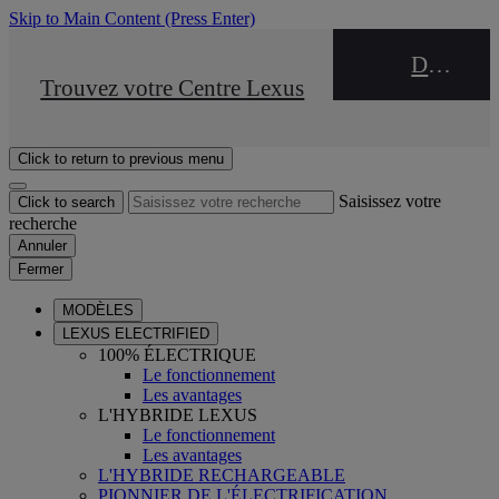
Skip to Main Content
(Press Enter)
DEALER NAME
STOP DRIVE Takata
Trouvez votre Centre Lexus
Click to return to previous menu
Saisissez votre
Click to search
recherche
Annuler
Fermer
MODÈLES
LEXUS ELECTRIFIED
100% ÉLECTRIQUE
Le fonctionnement
Les avantages
L'HYBRIDE LEXUS
Le fonctionnement
Les avantages
L'HYBRIDE RECHARGEABLE
PIONNIER DE L'ÉLECTRIFICATION