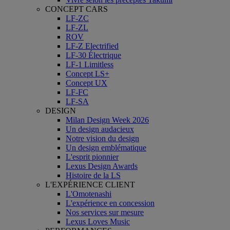
CONCEPT CARS
LF-ZC
LF-ZL
ROV
LF-Z Electrified
LF-30 Électrique
LF-1 Limitless
Concept LS+
Concept UX
LF-FC
LF-SA
DESIGN
Milan Design Week 2026
Un design audacieux
Notre vision du design
Un design emblématique
L'esprit pionnier
Lexus Design Awards
Histoire de la LS
L'EXPÉRIENCE CLIENT
L'Omotenashi
L'expérience en concession
Nos services sur mesure
Lexus Loves Music