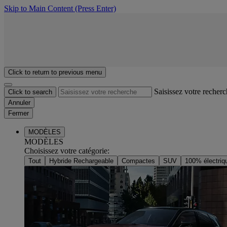
Skip to Main Content
(Press Enter)
Click to return to previous menu
Saisissez votre recher
Click to search
Annuler
Fermer
MODÈLES
MODÈLES
Choisissez votre catégorie
:
Tout
Hybride Rechargeable
Compactes
SUV
100% électriq