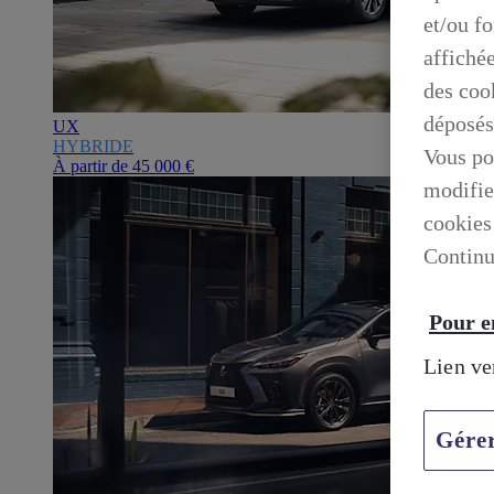
et/ou f
affiché
des cook
déposés
UX
HYBRIDE
Vous po
À partir de
45 000 €
modifie
cookies
Continu
Pour en
Lien ve
Gére