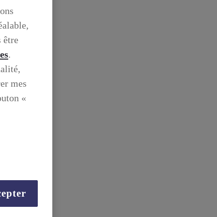
ions
éalable,
 être
ies
.
alité,
rer mes
outon «
epter