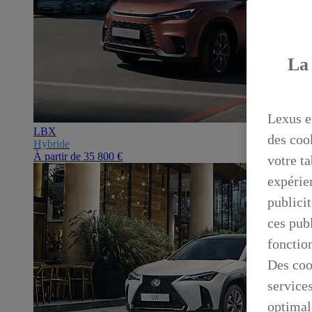
La 
Lexus e
LBX
des coo
Hybride
À partir de
35 800 €
votre ta
expérien
publicit
ces publ
fonctio
Des coo
service
optimal