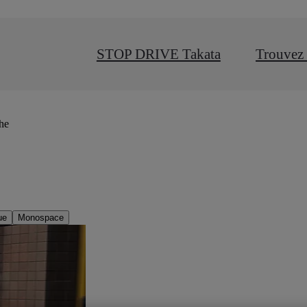
STOP DRIVE Takata
Trouvez 
che
ue
Monospace