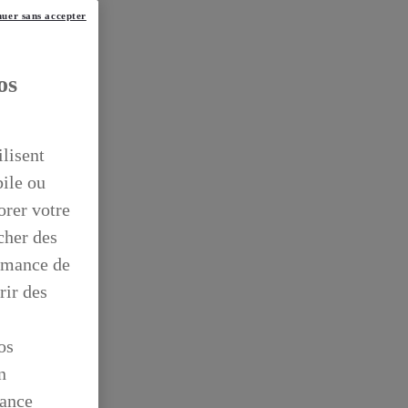
uer sans accepter
os
ilisent
bile ou
orer votre
icher des
ormance de
rir des
os
n
mance