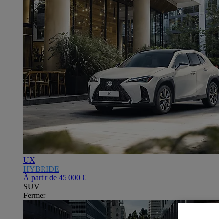
UX
HYBRIDE
À partir de
45 000 €
SUV
Fermer