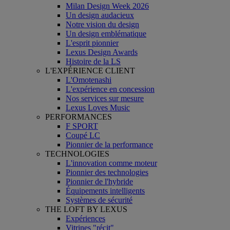
Milan Design Week 2026
Un design audacieux
Notre vision du design
Un design emblématique
L'esprit pionnier
Lexus Design Awards
Histoire de la LS
L'EXPÉRIENCE CLIENT
L'Omotenashi
L'expérience en concession
Nos services sur mesure
Lexus Loves Music
PERFORMANCES
F SPORT
Coupé LC
Pionnier de la performance
TECHNOLOGIES
L'innovation comme moteur
Pionnier des technologies
Pionnier de l'hybride
Équipements intelligents
Systèmes de sécurité
THE LOFT BY LEXUS
Expériences
Vitrines "récit"