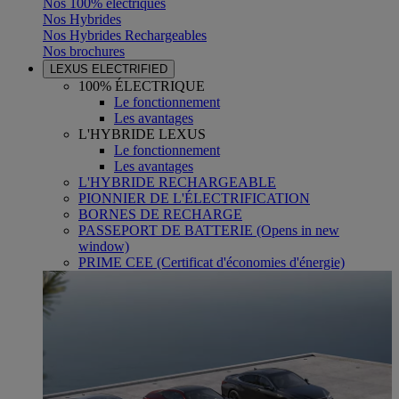
Nos 100% électriques
Nos Hybrides
Nos Hybrides Rechargeables
Nos brochures
LEXUS ELECTRIFIED
100% ÉLECTRIQUE
Le fonctionnement
Les avantages
L'HYBRIDE LEXUS
Le fonctionnement
Les avantages
L'HYBRIDE RECHARGEABLE
PIONNIER DE L'ÉLECTRIFICATION
BORNES DE RECHARGE
PASSEPORT DE BATTERIE
(Opens in new
window)
PRIME CEE (Certificat d'économies d'énergie)