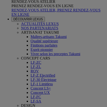
RENDEZ-VOUS ATELIER
PRENEZ RENDEZ-VOUS EN LIGNE
RENDEZ-VOUS ATELIER, PRENEZ RENDEZ-VOUS
EN LIGNE
DÉCOUVRIR LEXUS
ACTUALITÉS LEXUS
NOS PARTENARIATS
ARTISANAT TAKUMI
Maîtres-artisans Takumi
Qualité supérieure
Finitions parfaites
Esprit pionnier
Vivre selon les preceptes Takumi
CONCEPT CARS
LF-ZC
LF-ZL
ROV
LF-Z Electrified
LF-30 Électrique
LF-1 Limitless
Concept LS+
Concept UX
LF-FC
LF-SA
DESIGN