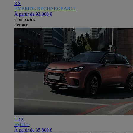
RX
HYBRIDE RECHARGEABLE
À partir de
93 000 €
Compactes
Fermer
LBX
Hybride
À partir de
35 800 €