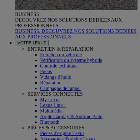
BUSINESS
DECOUVREZ NOS SOLUTIONS DEDIEES AUX
PROFESSIONNELS
BUSINESS, DECOUVREZ NOS SOLUTIONS DEDIEES
AUX PROFESSIONNELS
VOTRE LEXUS
ENTRETIEN & REPARATION
Entretien du vehicule
Verification du systeme hybride
Controle technique
Pneus
Vidange d'huile
Réparation
Campagne de rappel
SERVICES CONNECTES
My Lexus
Lexus Link+
Multimédia
Apple Carplay & Android Auto
Bluetooth
PIÈCES & ACCESSOIRES
Pièces d'origine Lexus
Accessoires d'origine Lexus