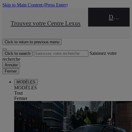
Skip to Main Content
(Press Enter)
DEALER NAME
STOP DRIVE Takata
Trouvez votre Centre Lexus
Click to return to previous menu
Saisissez votre
Click to search
recherche
Annuler
Fermer
MODÈLES
MODÈLES
Tout
Fermer