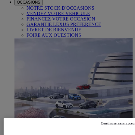
OCCASIONS
NOTRE STOCK D'OCCASIONS
VENDEZ VOTRE VEHICULE
FINANCEZ VOTRE OCCASION
GARANTIE LEXUS PREFERENCE
LIVRET DE BIENVENUE
FOIRE AUX QUESTIONS
Continuer sans accep