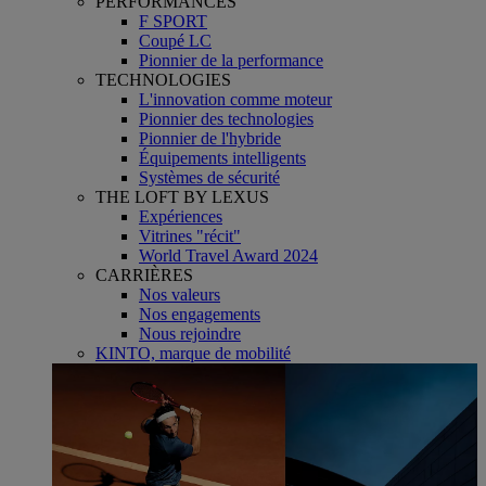
PERFORMANCES
F SPORT
Coupé LC
Pionnier de la performance
TECHNOLOGIES
L'innovation comme moteur
Pionnier des technologies
Pionnier de l'hybride
Équipements intelligents
Systèmes de sécurité
THE LOFT BY LEXUS
Expériences
Vitrines "récit"
World Travel Award 2024
CARRIÈRES
Nos valeurs
Nos engagements
Nous rejoindre
KINTO, marque de mobilité