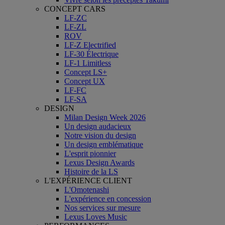
CONCEPT CARS
LF-ZC
LF-ZL
ROV
LF-Z Electrified
LF-30 Électrique
LF-1 Limitless
Concept LS+
Concept UX
LF-FC
LF-SA
DESIGN
Milan Design Week 2026
Un design audacieux
Notre vision du design
Un design emblématique
L'esprit pionnier
Lexus Design Awards
Histoire de la LS
L'EXPÉRIENCE CLIENT
L'Omotenashi
L'expérience en concession
Nos services sur mesure
Lexus Loves Music