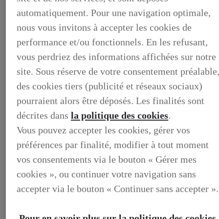
automatiquement. Pour une navigation optimale,
nous vous invitons à accepter les cookies de
performance et/ou fonctionnels. En les refusant,
vous perdriez des informations affichées sur notre
site. Sous réserve de votre consentement préalable
des cookies tiers (publicité et réseaux sociaux)
pourraient alors être déposés. Les finalités sont
décrites dans
la politique des cookies
.
Vous pouvez accepter les cookies, gérer vos
BUSINESS
DECOUVREZ NOS SOLUTIONS DEDIEES AUX
préférences par finalité, modifier à tout moment
PROFESSIONNELS
BUSINESS, DECOUVREZ NOS SOLUTIONS DEDIEES
vos consentements via le bouton « Gérer mes
AUX PROFESSIONNELS
cookies », ou continuer votre navigation sans
VOTRE LEXUS
ENTRETIEN & REPARATION
accepter via le bouton « Continuer sans accepter ».
Entretien du vehicule
Verification du systeme hybride
Controle technique
Pour en savoir plus sur la politique des cookies,