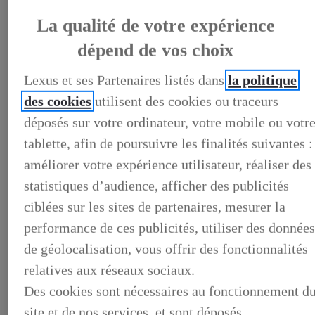
La qualité de votre expérience
dépend de vos choix
LEXUS PRÉFÉRENCE
DECOUVREZ LES VOITURES D'OCCASION
Lexus et ses Partenaires listés dans
la politique
LABELLISEES LEXUS PREFERENCE
LEXUS PRÉFÉRENCE, DECOUVREZ LES VOITURES
des cookies
utilisent des cookies ou traceurs
D'OCCASION LABELLISEES LEXUS PREFERENCE
déposés sur votre ordinateur, votre mobile ou votr
BUSINESS
LES AVANTAGES LEXUS BUSINESS
tablette, afin de poursuivre les finalités suivantes :
ELECTRIFIED TESTDRIVE
ELECTRIFIED PROGRAM
améliorer votre expérience utilisateur, réaliser des
NOS OFFRES DU MOMENT
statistiques d’audience, afficher des publicités
NOS SOLUTIONS DE FINANCEMENT
L'HYBRIDE POUR LES PROFESSIONNELS
ciblées sur les sites de partenaires, mesurer la
CONTACTEZ-NOUS
performance de ces publicités, utiliser des donnée
de géolocalisation, vous offrir des fonctionnalités
relatives aux réseaux sociaux.
Des cookies sont nécessaires au fonctionnement d
site et de nos services, et sont déposés