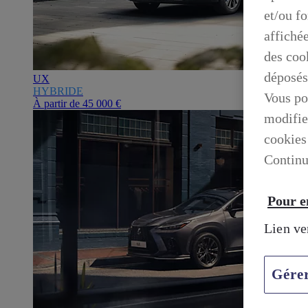
et/ou f
affiché
des cook
déposés
UX
HYBRIDE
Vous po
À partir de
45 000 €
modifie
cookies
Continu
Pour en
Lien ve
Gére