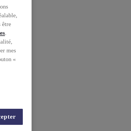
ions
éalable,
 être
ies
.
alité,
rer mes
outon «
epter