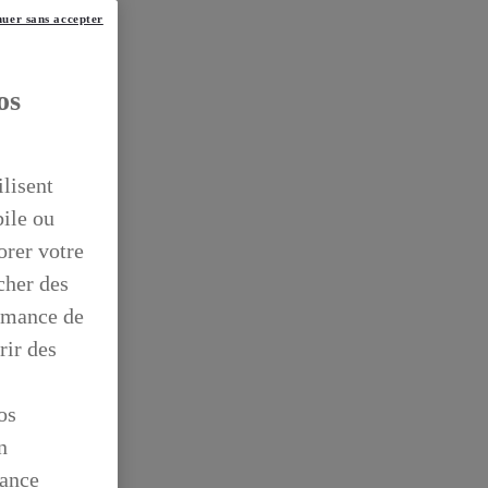
uer sans accepter
os
ilisent
bile ou
orer votre
icher des
ormance de
rir des
os
n
mance