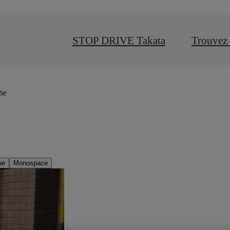
STOP DRIVE Takata
Trouvez 
che
ue
Monospace