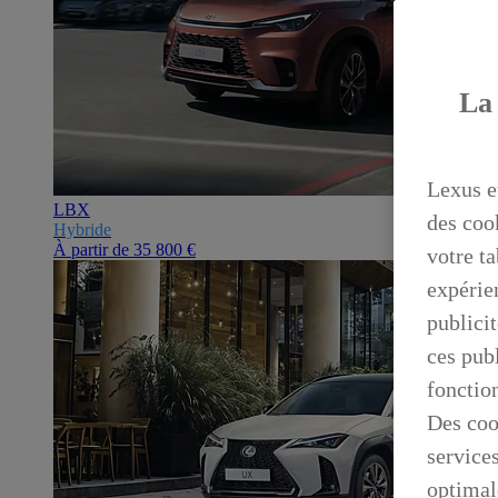
La 
Lexus e
LBX
des coo
Hybride
À partir de
35 800 €
votre ta
expérien
publicit
ces publ
fonctio
Des coo
service
optimal