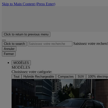
Skip to Main Content
(Press Enter)
Click to return to previous menu
Saisissez votre recher
Click to search
Annuler
Fermer
MODÈLES
MODÈLES
Choisissez votre catégorie
:
Tout
Hybride Rechargeable
Compactes
SUV
100% électriq