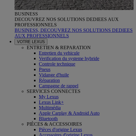
BUSINESS
DECOUVREZ NOS SOLUTIONS DEDIEES AUX
PROFESSIONNELS
BUSINESS, DECOUVREZ NOS SOLUTIONS DEDIEES
AUX PROFESSIONNELS
VOTRE LEXUS
ENTRETIEN & REPARATION
Entretien du vehicule
Verification du systeme hybride
Controle technique
Pneus
Vidange d'huile
Réparation
Campagne de rappel
SERVICES CONNECTES
My Lexus
Lexus Link+
Multimédia
Apple Carplay & Android Auto
Bluetooth
PIÈCES & ACCESSOIRES
Pièces d'origine Lexus
Accessoires d'origine Lexus