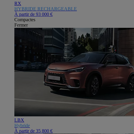
RX
HYBRIDE RECHARGEABLE
À partir de
93 000 €
Compactes
Fermer
LBX
Hybride
À partir de
35 800 €