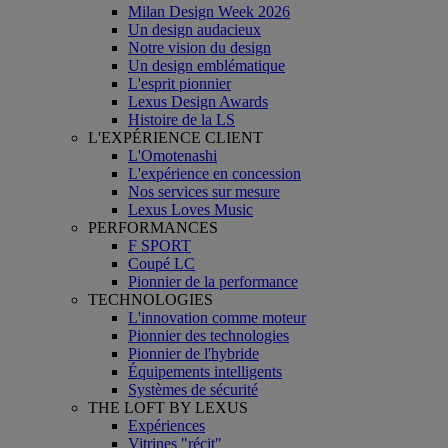
Milan Design Week 2026
Un design audacieux
Notre vision du design
Un design emblématique
L'esprit pionnier
Lexus Design Awards
Histoire de la LS
L'EXPÉRIENCE CLIENT
L'Omotenashi
L'expérience en concession
Nos services sur mesure
Lexus Loves Music
PERFORMANCES
F SPORT
Coupé LC
Pionnier de la performance
TECHNOLOGIES
L'innovation comme moteur
Pionnier des technologies
Pionnier de l'hybride
Équipements intelligents
Systèmes de sécurité
THE LOFT BY LEXUS
Expériences
Vitrines "récit"