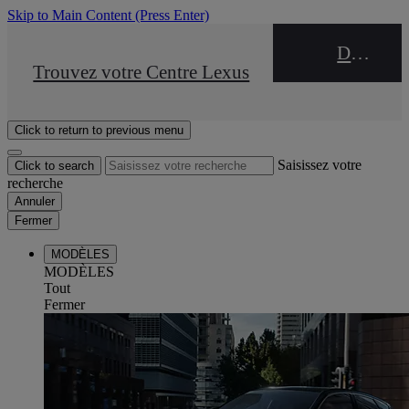
Skip to Main Content
(Press Enter)
DEALER NAME
STOP DRIVE Takata
Trouvez votre Centre Lexus
Click to return to previous menu
Saisissez votre
Click to search
recherche
Annuler
Fermer
MODÈLES
MODÈLES
Tout
Fermer