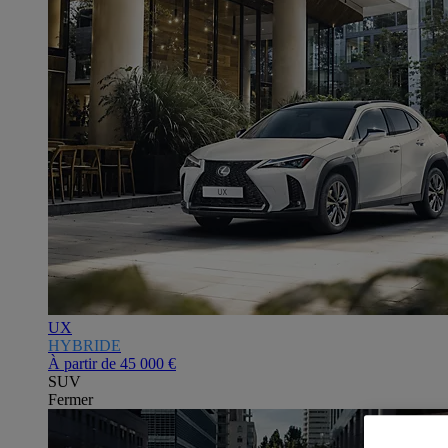
UX
HYBRIDE
À partir de
45 000 €
SUV
Fermer