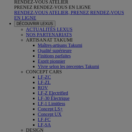
RENDEZ-VOUS ATELIER
PRENEZ RENDEZ-VOUS EN LIGNE
RENDEZ-VOUS ATELIER, PRENEZ RENDEZ-VOUS
EN LIGNE
DÉCOUVRIR LEXUS
ACTUALITÉS LEXUS
NOS PARTENARIATS
ARTISANAT TAKUMI
Maîtres-artisans Takumi
Qualité supérieure
Finitions parfaites
Esprit pionnier
Vivre selon les preceptes Takumi
CONCEPT CARS
LF-ZC
LF-ZL
ROV
LF-Z Electrified
LF-30 Électrique
LF-1 Limitless
Concept LS+
Concept UX
LF-FC
LF-SA
DESIGN