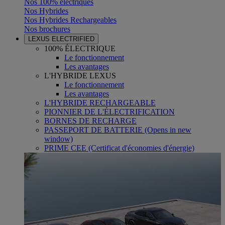
Nos 100% électriques
Nos Hybrides
Nos Hybrides Rechargeables
Nos brochures
LEXUS ELECTRIFIED
100% ÉLECTRIQUE
Le fonctionnement
Les avantages
L'HYBRIDE LEXUS
Le fonctionnement
Les avantages
L'HYBRIDE RECHARGEABLE
PIONNIER DE L'ÉLECTRIFICATION
BORNES DE RECHARGE
PASSEPORT DE BATTERIE
(Opens in new
window)
PRIME CEE (Certificat d'économies d'énergie)