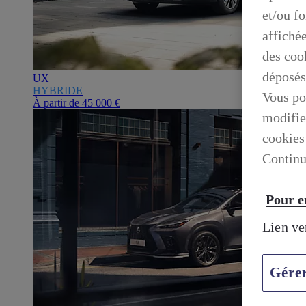
et/ou f
affiché
des cook
déposés
UX
HYBRIDE
Vous po
À partir de
45 000 €
modifie
cookies
Continu
Pour en
Lien ve
Gére