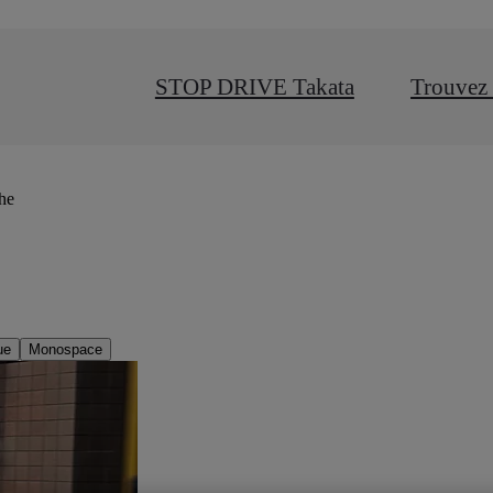
STOP DRIVE Takata
Trouvez 
che
ue
Monospace