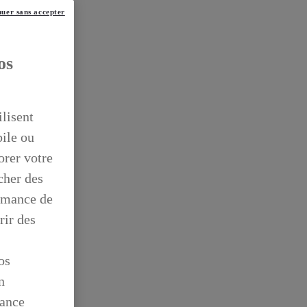
uer sans accepter
os
ilisent
bile ou
orer votre
icher des
ormance de
rir des
os
n
mance