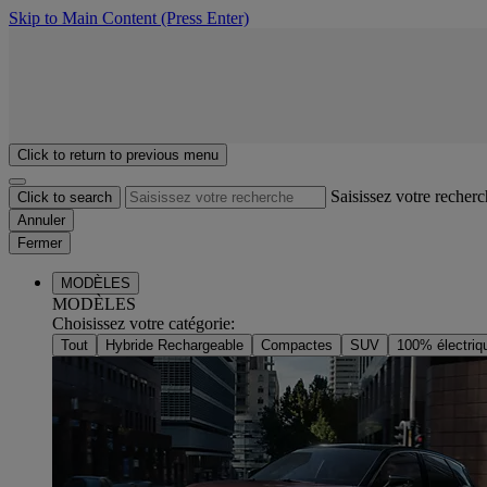
Skip to Main Content
(Press Enter)
Click to return to previous menu
Saisissez votre recher
Click to search
Annuler
Fermer
MODÈLES
MODÈLES
Choisissez votre catégorie
:
Tout
Hybride Rechargeable
Compactes
SUV
100% électriq