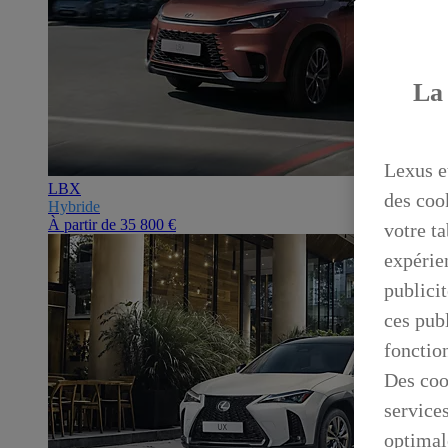
La 
Lexus e
LBX
des coo
Hybride
À partir de
35 800 €
votre ta
expérien
publicit
ces publ
fonctio
Des coo
service
optimal