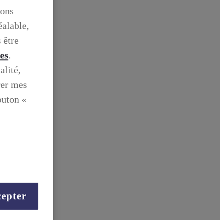
ions
éalable,
 être
ies
.
alité,
rer mes
outon «
epter