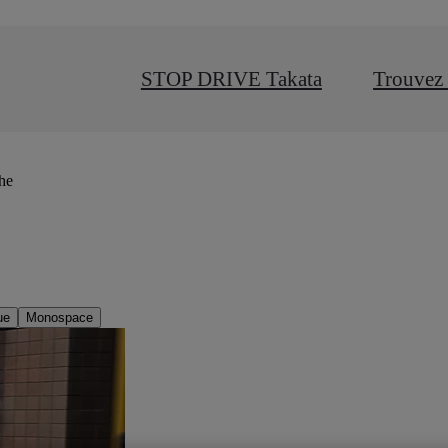
STOP DRIVE Takata
Trouvez 
che
ue
Monospace