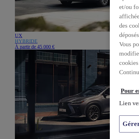
et/ou f
affiché
des cook
déposés
UX
HYBRIDE
Vous po
À partir de
45 000 €
modifie
cookies
Continu
Pour en
Lien ve
Gére