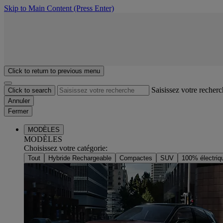
Skip to Main Content
(Press Enter)
Click to return to previous menu
Saisissez votre recher
Click to search
Annuler
Fermer
MODÈLES
MODÈLES
Choisissez votre catégorie
:
Tout
Hybride Rechargeable
Compactes
SUV
100% électriq