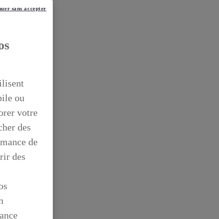
uer sans accepter
os
ilisent
bile ou
orer votre
icher des
ormance de
rir des
os
n
mance