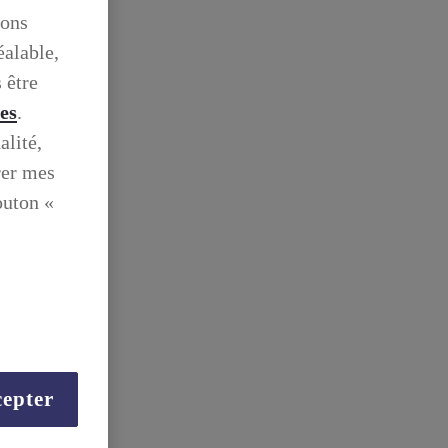
ions
éalable,
 être
ies
.
alité,
rer mes
outon «
epter