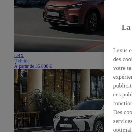
La 
Lexus e
LBX
des coo
Hybride
À partir de
35 800 €
votre ta
expérien
publicit
ces publ
fonctio
Des coo
service
optimal