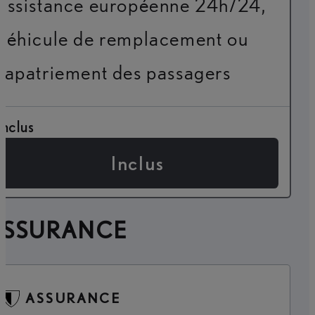
assistance européenne 24h/24,
véhicule de remplacement ou
rapatriement des passagers
Inclus
Inclus
ASSURANCE
ASSURANCE