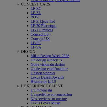
CONCEPT CARS
LF-ZC
LF-ZL
ROV
LF-Z Electrified
LF-30 Électrique
LF-1 Limitless
Concept LS+
Concept UX
LF-FC
LF-SA
DESIGN
Milan Design Week 2026
Un design audacieux
Notre vision du design
Un design emblématique
L'esprit pionnier
Lexus Design Awards
Histoire de la LS
L'EXPÉRIENCE CLIENT
L'Omotenashi
L'expérience en concession
Nos services sur mesure
Lexus Loves Music