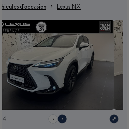
hicules d'occasion
Lexus NX
/34