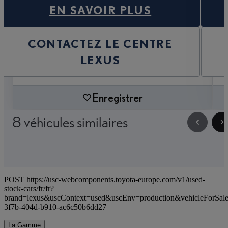
EN SAVOIR PLUS
CONTACTEZ LE CENTRE
LEXUS
Enregistrer
8 véhicules similaires
POST https://usc-webcomponents.toyota-europe.com/v1/used-
stock-cars/fr/fr?
brand=lexus&uscContext=used&uscEnv=production&vehicleForSal
3f7b-404d-b910-ac6c50b6dd27
La Gamme