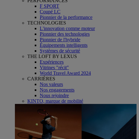
PERFORMANCES
F SPORT
Coupé LC
Pionnier de la performance
TECHNOLOGIES
L'innovation comme moteur
Pionnier des technologies
Pionnier de l'hybride
Équipements intelligents
Systèmes de sécurité
THE LOFT BY LEXUS
Expériences
Vitrines "récit"
World Travel Award 2024
CARRIÈRES
Nos valeurs
Nos engagements
Nous rejoindre
KINTO, marque de mobilité