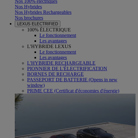
Nos 100% électriques
Nos Hybrides
Nos Hybrides Rechargeables
Nos brochures
LEXUS ELECTRIFIED
100% ÉLECTRIQUE
Le fonctionnement
Les avantages
L'HYBRIDE LEXUS
Le fonctionnement
Les avantages
L'HYBRIDE RECHARGEABLE
PIONNIER DE L'ÉLECTRIFICATION
BORNES DE RECHARGE
PASSEPORT DE BATTERIE
(Opens in new
window)
PRIME CEE (Certificat d'économies d'énergie)