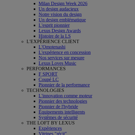
Milan Design Week 2026
Un design audacieux
Notre vision du design
Un design emblématique
L'esprit pionnier
Lexus Design Awards
Histoire de la LS
L'EXPÉRIENCE CLIENT
L'Omotenashi
L'expérience en concession
Nos services sur mesure
Lexus Loves Music
PERFORMANCES
F SPORT
Coupé LC
Pionnier de la performance
TECHNOLOGIES
L'innovation comme moteur
Pionnier des technologies
Pionnier de l'hybride
Équipements intelligents
Systèmes de sécurité
THE LOFT BY LEXUS
Expériences
Vitrines "récit"