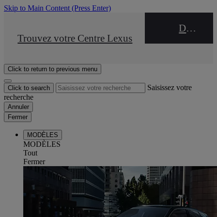
Skip to Main Content
(Press Enter)
DEALER NAME
STOP DRIVE Takata
Trouvez votre Centre Lexus
Click to return to previous menu
Saisissez votre
Click to search
recherche
Annuler
Fermer
MODÈLES
MODÈLES
Tout
Fermer