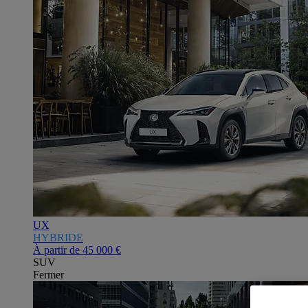
UX
HYBRIDE
À partir de
45 000 €
SUV
Fermer