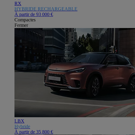
RX
HYBRIDE RECHARGEABLE
À partir de
93 000 €
Compactes
Fermer
LBX
Hybride
À partir de
35 800 €