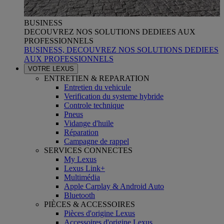
BUSINESS
DECOUVREZ NOS SOLUTIONS DEDIEES AUX
PROFESSIONNELS
BUSINESS, DECOUVREZ NOS SOLUTIONS DEDIEES
AUX PROFESSIONNELS
VOTRE LEXUS
ENTRETIEN & REPARATION
Entretien du vehicule
Verification du systeme hybride
Controle technique
Pneus
Vidange d'huile
Réparation
Campagne de rappel
SERVICES CONNECTES
My Lexus
Lexus Link+
Multimédia
Apple Carplay & Android Auto
Bluetooth
PIÈCES & ACCESSOIRES
Pièces d'origine Lexus
Accessoires d'origine Lexus