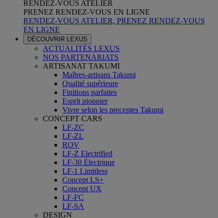
RENDEZ-VOUS ATELIER
PRENEZ RENDEZ-VOUS EN LIGNE
RENDEZ-VOUS ATELIER, PRENEZ RENDEZ-VOUS
EN LIGNE
DÉCOUVRIR LEXUS
ACTUALITÉS LEXUS
NOS PARTENARIATS
ARTISANAT TAKUMI
Maîtres-artisans Takumi
Qualité supérieure
Finitions parfaites
Esprit pionnier
Vivre selon les preceptes Takumi
CONCEPT CARS
LF-ZC
LF-ZL
ROV
LF-Z Electrified
LF-30 Électrique
LF-1 Limitless
Concept LS+
Concept UX
LF-FC
LF-SA
DESIGN