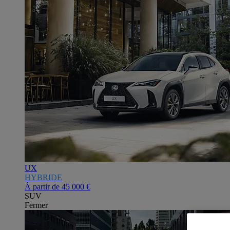
UX
HYBRIDE
À partir de
45 000 €
SUV
Fermer