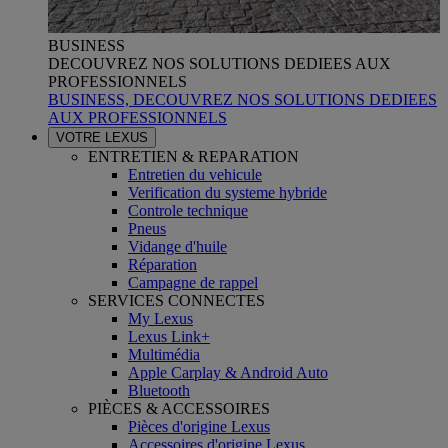
BUSINESS
DECOUVREZ NOS SOLUTIONS DEDIEES AUX
PROFESSIONNELS
BUSINESS, DECOUVREZ NOS SOLUTIONS DEDIEES
AUX PROFESSIONNELS
VOTRE LEXUS
ENTRETIEN & REPARATION
Entretien du vehicule
Verification du systeme hybride
Controle technique
Pneus
Vidange d'huile
Réparation
Campagne de rappel
SERVICES CONNECTES
My Lexus
Lexus Link+
Multimédia
Apple Carplay & Android Auto
Bluetooth
PIÈCES & ACCESSOIRES
Pièces d'origine Lexus
Accessoires d'origine Lexus