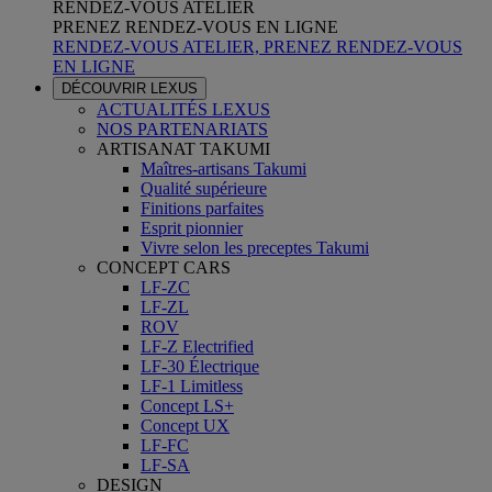
RENDEZ-VOUS ATELIER
PRENEZ RENDEZ-VOUS EN LIGNE
RENDEZ-VOUS ATELIER, PRENEZ RENDEZ-VOUS
EN LIGNE
DÉCOUVRIR LEXUS
ACTUALITÉS LEXUS
NOS PARTENARIATS
ARTISANAT TAKUMI
Maîtres-artisans Takumi
Qualité supérieure
Finitions parfaites
Esprit pionnier
Vivre selon les preceptes Takumi
CONCEPT CARS
LF-ZC
LF-ZL
ROV
LF-Z Electrified
LF-30 Électrique
LF-1 Limitless
Concept LS+
Concept UX
LF-FC
LF-SA
DESIGN