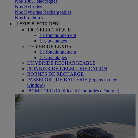
Nos 100% électriques
Nos Hybrides
Nos Hybrides Rechargeables
Nos brochures
LEXUS ELECTRIFIED
100% ÉLECTRIQUE
Le fonctionnement
Les avantages
L'HYBRIDE LEXUS
Le fonctionnement
Les avantages
L'HYBRIDE RECHARGEABLE
PIONNIER DE L'ÉLECTRIFICATION
BORNES DE RECHARGE
PASSEPORT DE BATTERIE
(Opens in new
window)
PRIME CEE (Certificat d'économies d'énergie)