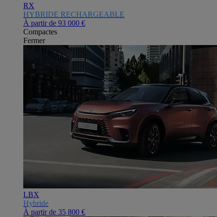
RX
HYBRIDE RECHARGEABLE
À partir de
93 000 €
Compactes
Fermer
LBX
Hybride
À partir de
35 800 €