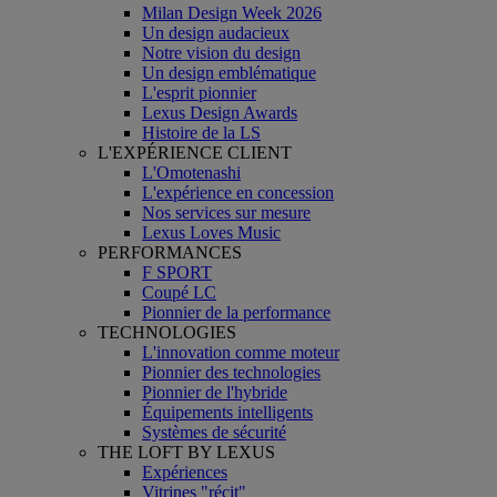
Milan Design Week 2026
Un design audacieux
Notre vision du design
Un design emblématique
L'esprit pionnier
Lexus Design Awards
Histoire de la LS
L'EXPÉRIENCE CLIENT
L'Omotenashi
L'expérience en concession
Nos services sur mesure
Lexus Loves Music
PERFORMANCES
F SPORT
Coupé LC
Pionnier de la performance
TECHNOLOGIES
L'innovation comme moteur
Pionnier des technologies
Pionnier de l'hybride
Équipements intelligents
Systèmes de sécurité
THE LOFT BY LEXUS
Expériences
Vitrines "récit"