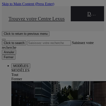
Skip to Main Content
(Press Enter)
DEALER NAME
STOP DRIVE Takata
Trouvez votre Centre Lexus
Click to return to previous menu
Saisissez votre
Click to search
recherche
Annuler
Fermer
MODÈLES
MODÈLES
Tout
Fermer